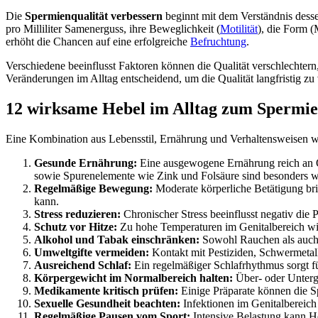
Die
Spermienqualität verbessern
beginnt mit dem Verständnis dessen
pro Milliliter Samenerguss, ihre Beweglichkeit (
Motilität
), die Form 
erhöht die Chancen auf eine erfolgreiche
Befruchtung
.
Verschiedene beeinflusst Faktoren können die Qualität verschlechter
Veränderungen im Alltag entscheidend, um die Qualität langfristig zu 
12 wirksame Hebel im Alltag zum Spermie
Eine Kombination aus Lebensstil, Ernährung und Verhaltensweisen wirk
Gesunde Ernährung:
Eine ausgewogene Ernährung reich an O
sowie Spurenelemente wie Zink und Folsäure sind besonders w
Regelmäßige Bewegung:
Moderate körperliche Betätigung bri
kann.
Stress reduzieren:
Chronischer Stress beeinflusst negativ die
Schutz vor Hitze:
Zu hohe Temperaturen im Genitalbereich wir
Alkohol und Tabak einschränken:
Sowohl Rauchen als auch 
Umweltgifte vermeiden:
Kontakt mit Pestiziden, Schwermetall
Ausreichend Schlaf:
Ein regelmäßiger Schlafrhythmus sorgt f
Körpergewicht im Normalbereich halten:
Über- oder Unterge
Medikamente kritisch prüfen:
Einige Präparate können die S
Sexuelle Gesundheit beachten:
Infektionen im Genitalbereich
Regelmäßige Pausen vom Sport:
Intensive Belastung kann H