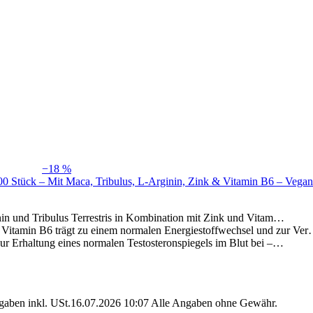
−18 %
0 Stück – Mit Maca, Tribulus, L-Arginin, Zink & Vitamin B6 – Vegan
 Tribulus Terrestris in Kombination mit Zink und Vitam…
6 trägt zu einem normalen Energiestoffwechsel und zur Ve
ltung eines normalen Testosteronspiegels im Blut bei –…
angaben inkl. USt.16.07.2026 10:07 Alle Angaben ohne Gewähr.