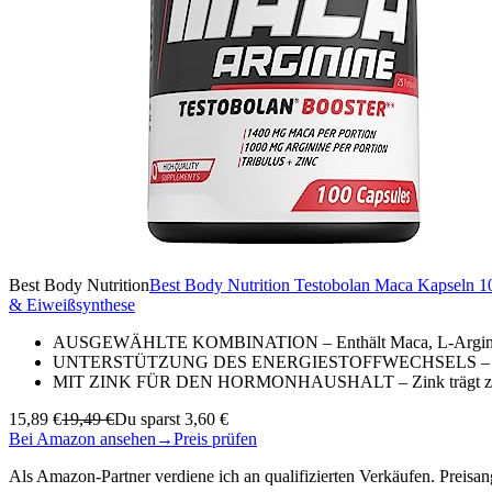
Best Body Nutrition
Best Body Nutrition Testobolan Maca Kapseln 10
& Eiweißsynthese
AUSGEWÄHLTE KOMBINATION – Enthält Maca, L-Arginin und
UNTERSTÜTZUNG DES ENERGIESTOFFWECHSELS – Vitamin B
MIT ZINK FÜR DEN HORMONHAUSHALT – Zink trägt zur Erha
15,89 €
19,49 €
Du sparst 3,60 €
Bei Amazon ansehen
→
Preis prüfen
Als Amazon-Partner verdiene ich an qualifizierten Verkäufen. Preis