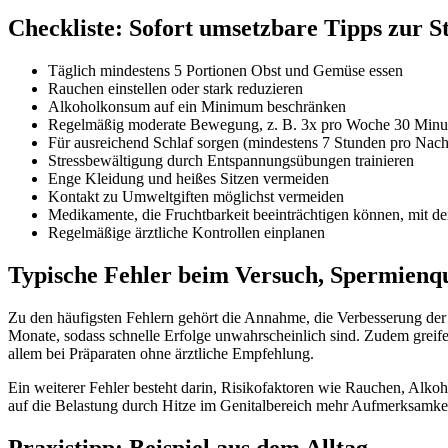
Checkliste: Sofort umsetzbare Tipps zur S
Täglich mindestens 5 Portionen Obst und Gemüse essen
Rauchen einstellen oder stark reduzieren
Alkoholkonsum auf ein Minimum beschränken
Regelmäßig moderate Bewegung, z. B. 3x pro Woche 30 Minu
Für ausreichend Schlaf sorgen (mindestens 7 Stunden pro Nach
Stressbewältigung durch Entspannungsübungen trainieren
Enge Kleidung und heißes Sitzen vermeiden
Kontakt zu Umweltgiften möglichst vermeiden
Medikamente, die Fruchtbarkeit beeinträchtigen können, mit d
Regelmäßige ärztliche Kontrollen einplanen
Typische Fehler beim Versuch, Spermienqua
Zu den häufigsten Fehlern gehört die Annahme, die Verbesserung de
Monate, sodass schnelle Erfolge unwahrscheinlich sind. Zudem greife
allem bei Präparaten ohne ärztliche Empfehlung.
Ein weiterer Fehler besteht darin, Risikofaktoren wie Rauchen, Alkoho
auf die Belastung durch Hitze im Genitalbereich mehr Aufmerksamkeit 
Praxistipp: Beispiel aus dem Alltag