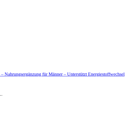
 – Nahrungsergänzung für Männer – Unterstützt Energiestoffwechsel
r…