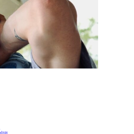
n
lität