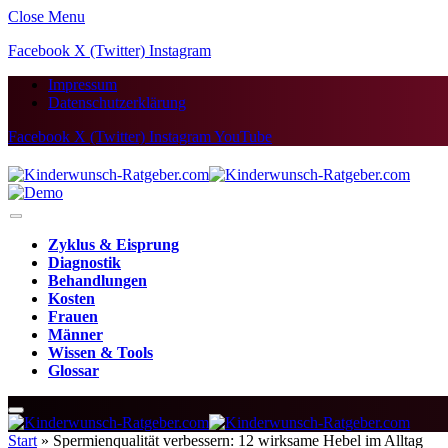
Close Menu
Facebook
X (Twitter)
Instagram
Impressum
Datenschutzerklärung
Facebook
X (Twitter)
Instagram
YouTube
Zyklus & Eisprung
Diagnostik
Behandlungen
Kosten
Frauen
Männer
Wissen & Tools
Glossar
Start
»
Spermienqualität verbessern: 12 wirksame Hebel im Alltag