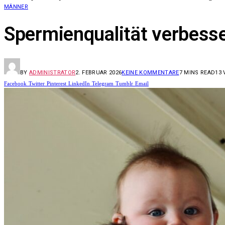
MÄNNER
Spermienqualität verbesse
BY
ADMINISTRATOR
2. FEBRUAR 2026
KEINE KOMMENTARE
7 MINS READ
13
Facebook
Twitter
Pinterest
LinkedIn
Telegram
Tumblr
Email