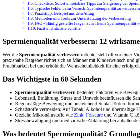
Checkliste: Sofort umsetzbare Tipps zur Steigerung der Sperm
Typische Fehler beim Versuch, Spermienqualität zu verbessern
Praxistipp: Beispiel aus dem Alltag
Methoden und Tools zur Unterstützung der Verbesserung
FAQ – Häufig gestellte Fragen zum Thema Spermienqualität v
Fazit und nächste Schritte
Spermienqualität verbessern: 12 wirksame
Wer die
Spermienqualität verbessern
möchte, steht oft vor einer V
praxisnahe Ratgeber richtet sich an Männer mit Kinderwunsch und gibt
Fruchtbarkeit bei und erhöht die Wahrscheinlichkeit für eine erfolgre
Das Wichtigste in 60 Sekunden
Spermienqualität verbessern
bedeutet, Faktoren wie Bewegli
Lebensstil, Ernährung, Stress und Umwelt beeinflussen die Sa
Regelmäßige Bewegung und ausreichend Schlaf fördern hormo
Schadstoffe vermeiden: Auf Tabak, Alkohol und übermäßige Hi
Gezielte Mikronährstoffe wie
Zink
,
Folsäure
und Vitamin C kön
Stressbewältigung und medizinische Abklärung bei anhaltenden
Was bedeutet Spermienqualität? Grundlag