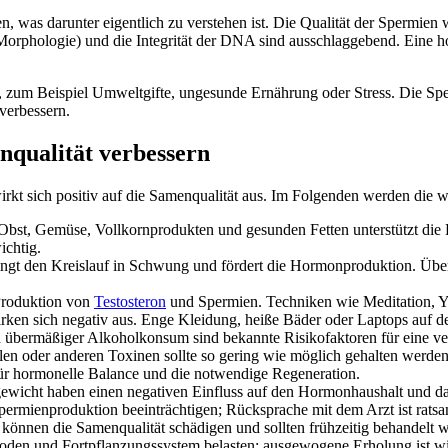
, was darunter eigentlich zu verstehen ist. Die Qualität der Spermien 
(Morphologie) und die Integrität der DNA sind ausschlaggebend. Eine
n, zum Beispiel Umweltgifte, ungesunde Ernährung oder Stress. Die Spe
verbessern.
nqualität verbessern
t sich positiv auf die Samenqualität aus. Im Folgenden werden die wic
bst, Gemüse, Vollkornprodukten und gesunden Fetten unterstützt die 
ichtig.
ngt den Kreislauf in Schwung und fördert die Hormonproduktion. Übert
 Produktion von
Testosteron
und Spermien. Techniken wie Meditation, Yo
ken sich negativ aus. Enge Kleidung, heiße Bäder oder Laptops auf 
übermäßiger Alkoholkonsum sind bekannte Risikofaktoren für eine ver
en oder anderen Toxinen sollte so gering wie möglich gehalten werden
ür hormonelle Balance und die notwendige Regeneration.
wicht haben einen negativen Einfluss auf den Hormonhaushalt und dam
permienproduktion beeinträchtigen; Rücksprache mit dem Arzt ist ratsa
 können die Samenqualität schädigen und sollten frühzeitig behandelt 
oden und Fortpflanzungssystem belasten; ausgewogene Erholung ist wi