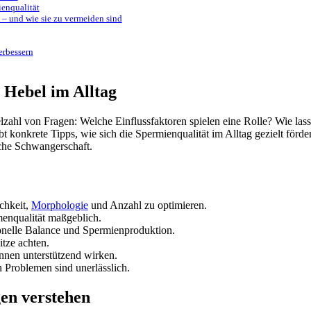
ienqualität
 – und wie sie zu vermeiden sind
erbessern
 Hebel im Alltag
ielzahl von Fragen: Welche Einflussfaktoren spielen eine Rolle? Wie l
 konkrete Tipps, wie sich die Spermienqualität im Alltag gezielt förde
iche Schwangerschaft.
chkeit,
Morphologie
und Anzahl zu optimieren.
menqualität maßgeblich.
nelle Balance und Spermienproduktion.
tze achten.
nen unterstützend wirken.
 Problemen sind unerlässlich.
en verstehen