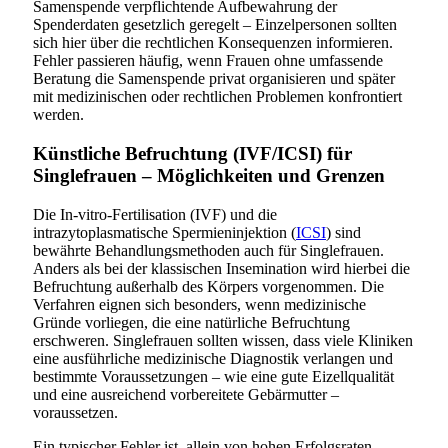
Samenspende verpflichtende Aufbewahrung der
Spenderdaten gesetzlich geregelt – Einzelpersonen sollten
sich hier über die rechtlichen Konsequenzen informieren.
Fehler passieren häufig, wenn Frauen ohne umfassende
Beratung die Samenspende privat organisieren und später
mit medizinischen oder rechtlichen Problemen konfrontiert
werden.
Künstliche Befruchtung (IVF/ICSI) für
Singlefrauen – Möglichkeiten und Grenzen
Die In-vitro-Fertilisation (IVF) und die
intrazytoplasmatische Spermieninjektion (
ICSI
) sind
bewährte Behandlungsmethoden auch für Singlefrauen.
Anders als bei der klassischen Insemination wird hierbei die
Befruchtung außerhalb des Körpers vorgenommen. Die
Verfahren eignen sich besonders, wenn medizinische
Gründe vorliegen, die eine natürliche Befruchtung
erschweren. Singlefrauen sollten wissen, dass viele Kliniken
eine ausführliche medizinische Diagnostik verlangen und
bestimmte Voraussetzungen – wie eine gute Eizellqualität
und eine ausreichend vorbereitete Gebärmutter –
voraussetzen.
Ein typischer Fehler ist, allein von hohen Erfolgsraten