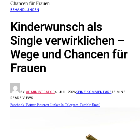
Chancen für Frauen
BEHANDLUNGEN
Kinderwunsch als
Single verwirklichen –
Wege und Chancen für
Frauen
BY
ADMINISTRATOR
4. JULI 2026
KEINE KOMMENTARE
13 MINS
READ
3
VIEWS
Facebook
Twitter
Pinterest
LinkedIn
Telegram
Tumblr
Email