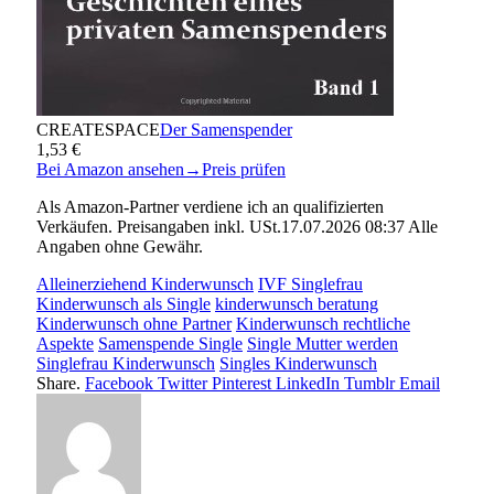
CREATESPACE
Der Samenspender
1,53 €
Bei Amazon ansehen
→
Preis prüfen
Als Amazon-Partner verdiene ich an qualifizierten
Verkäufen. Preisangaben inkl. USt.17.07.2026 08:37 Alle
Angaben ohne Gewähr.
Alleinerziehend Kinderwunsch
IVF Singlefrau
Kinderwunsch als Single
kinderwunsch beratung
Kinderwunsch ohne Partner
Kinderwunsch rechtliche
Aspekte
Samenspende Single
Single Mutter werden
Singlefrau Kinderwunsch
Singles Kinderwunsch
Share.
Facebook
Twitter
Pinterest
LinkedIn
Tumblr
Email