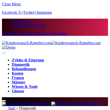
Close Menu
Facebook
X (Twitter)
Instagram
Impressum
Datenschutzerklärung
Facebook
X (Twitter)
Instagram
YouTube
Zyklus & Eisprung
Diagnostik
Behandlungen
Kosten
Frauen
Männer
Wissen & Tools
Glossar
Start
»
Diagnostik