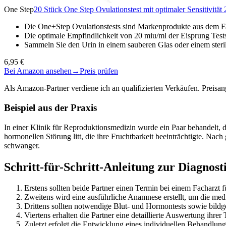
One Step
20 Stück One Step Ovulationstest mit optimaler Sensitivität
Die One+Step Ovulationstests sind Markenprodukte aus dem Fa
Die optimale Empfindlichkeit von 20 miu/ml der Eisprung Tests
Sammeln Sie den Urin in einem sauberen Glas oder einem steri
6,95 €
Bei Amazon ansehen
→
Preis prüfen
Als Amazon-Partner verdiene ich an qualifizierten Verkäufen. Preis
Beispiel aus der Praxis
In einer Klinik für Reproduktionsmedizin wurde ein Paar behandelt, 
hormonellen Störung litt, die ihre Fruchtbarkeit beeinträchtigte. N
schwanger.
Schritt-für-Schritt-Anleitung zur Diagnost
Erstens sollten beide Partner einen Termin bei einem Facharzt
Zweitens wird eine ausführliche Anamnese erstellt, um die medi
Drittens sollten notwendige Blut- und Hormontests sowie bild
Viertens erhalten die Partner eine detaillierte Auswertung ihre
Zuletzt erfolgt die Entwicklung eines individuellen Behandlun