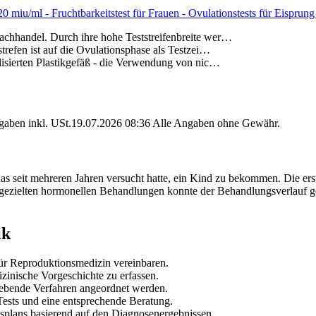
 20 miu/ml - Fruchtbarkeitstest für Frauen - Ovulationstests für Eispru
chhandel. Durch ihre hohe Teststreifenbreite wer…
trefen ist auf die Ovulationsphase als Testzei…
lisierten Plastikgefäß - die Verwendung von nic…
angaben inkl. USt.19.07.2026 08:36 Alle Angaben ohne Gewähr.
das seit mehreren Jahren versucht hatte, ein Kind zu bekommen. Die er
ach gezielten hormonellen Behandlungen konnte der Behandlungsverlauf 
ik
 für Reproduktionsmedizin vereinbaren.
zinische Vorgeschichte zu erfassen.
gebende Verfahren angeordnet werden.
r Tests und eine entsprechende Beratung.
gsplans basierend auf den Diagnosenergebnissen.