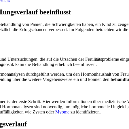
eerfolg
ungsverlauf beeinflusst
 Behandlung von Paaren, die Schwierigkeiten haben, ein Kind zu zeuge
tztlich die Erfolgschancen verbessert. Im Folgenden betrachten wir di
nd Untersuchungen, die auf die Ursachen der Fertilitätsprobleme eing
agnostik kann die Behandlung erheblich beeinflussen.
rmonanalysen durchgeführt werden, um den Hormonhaushalt von Fraue
scheidung über die weitere Vorgehensweise ein und können den
behandlu
ner ist der erste Schritt. Hier werden Informationen über medizinische V
 Hormonanalysen sind notwendig, um mögliche hormonelle Ungleichge
uffälligkeiten wie Zysten oder
Myome
zu identifizieren.
gsverlauf