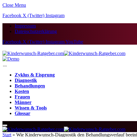
Close Menu
Facebook
X (Twitter)
Instagram
Impressum
Datenschutzerklärung
Facebook
X (Twitter)
Instagram
YouTube
Zyklus & Eisprung
Diagnostik
Behandlungen
Kosten
Frauen
Männer
Wissen & Tools
Glossar
Start
»
Wie Kinderwunsch-Diagnostik den Behandlungsverlauf beeinf