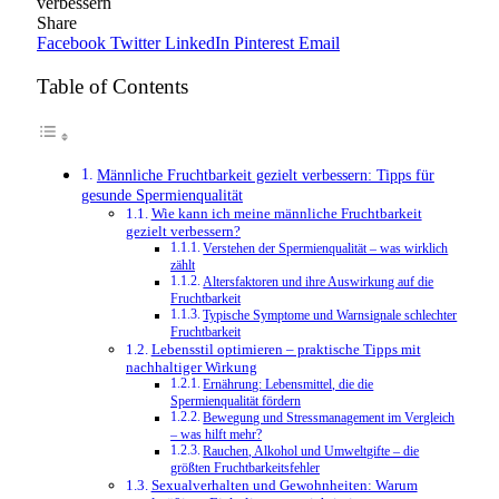
verbessern
Share
Facebook
Twitter
LinkedIn
Pinterest
Email
Table of Contents
Männliche Fruchtbarkeit gezielt verbessern: Tipps für
gesunde Spermienqualität
Wie kann ich meine männliche Fruchtbarkeit
gezielt verbessern?
Verstehen der Spermienqualität – was wirklich
zählt
Altersfaktoren und ihre Auswirkung auf die
Fruchtbarkeit
Typische Symptome und Warnsignale schlechter
Fruchtbarkeit
Lebensstil optimieren – praktische Tipps mit
nachhaltiger Wirkung
Ernährung: Lebensmittel, die die
Spermienqualität fördern
Bewegung und Stressmanagement im Vergleich
– was hilft mehr?
Rauchen, Alkohol und Umweltgifte – die
größten Fruchtbarkeitsfehler
Sexualverhalten und Gewohnheiten: Warum