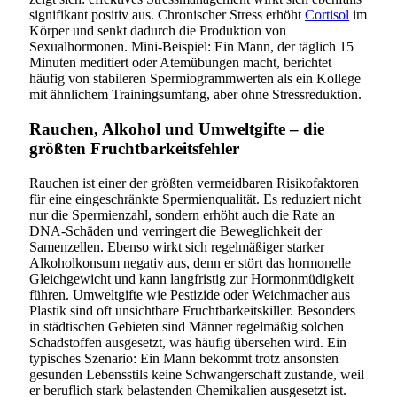
signifikant positiv aus. Chronischer Stress erhöht
Cortisol
im
Körper und senkt dadurch die Produktion von
Sexualhormonen. Mini-Beispiel: Ein Mann, der täglich 15
Minuten meditiert oder Atemübungen macht, berichtet
häufig von stabileren Spermiogrammwerten als ein Kollege
mit ähnlichem Trainingsumfang, aber ohne Stressreduktion.
Rauchen, Alkohol und Umweltgifte – die
größten Fruchtbarkeitsfehler
Rauchen ist einer der größten vermeidbaren Risikofaktoren
für eine eingeschränkte Spermienqualität. Es reduziert nicht
nur die Spermienzahl, sondern erhöht auch die Rate an
DNA-Schäden und verringert die Beweglichkeit der
Samenzellen. Ebenso wirkt sich regelmäßiger starker
Alkoholkonsum negativ aus, denn er stört das hormonelle
Gleichgewicht und kann langfristig zur Hormonmüdigkeit
führen. Umweltgifte wie Pestizide oder Weichmacher aus
Plastik sind oft unsichtbare Fruchtbarkeitskiller. Besonders
in städtischen Gebieten sind Männer regelmäßig solchen
Schadstoffen ausgesetzt, was häufig übersehen wird. Ein
typisches Szenario: Ein Mann bekommt trotz ansonsten
gesunden Lebensstils keine Schwangerschaft zustande, weil
er beruflich stark belastenden Chemikalien ausgesetzt ist.