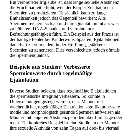
Ein verbreiteter Irrglaube ist, dass lange sexuelle Abstinenz
die Fruchtbarkeit erhöht, weil der Körper Zeit hat, mehr
Spermien zu produzieren. Tatsächlich kann zu lange
Enthaltsamkeit jedoch das Gegenteil bewirken: Alte
Spermien reichern sich an und ihre Qualität nimmt ab, was
zu höherem DNA-Schaden und verminderter
Befruchtungsfähigkeit führt. Ein Beispiel aus der Praxis ist
der häufige Fehler bei Kinderwunschpaaren, Ejakulationen
dauerhaft zu vermeiden, in der Hoffnung, „stärkere“
Spermien zu generieren. Dies verschlechtert jedoch oftmals
die Spermienqualität.
Beispiele aus Studien: Verbesserte
Spermienwerte durch regelmäßige
Ejakulation
Diverse Studien belegen, dass regelmäßige Ejakulationen
die spermatische Integrität verbessern. So konnte in
Untersuchungen gezeigt werden, dass Männer mit
wöchentlicher, regelmäßiger Ejakulation signifikant bessere
motile und morphologisch gesunde Spermien aufweisen als
Männer mit längeren Abstinenzperioden über fünf Tage oder
mehr. Ein konkretes Beispiel ist eine Studie, in der Männer
ihre sexuelle Aktivität von zehn Tagen auf drei- bis viermal