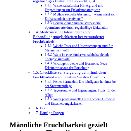
regelmäßiges Ejakulieren so wichtig ist
Wissenschaftlicher Hintergrund und
Empfehlungen zur Ejakulationsfrequenz
Mythos sexuelle Abstinenz – wann wirkt sich
Enthaltsamkeit negativ aus?
Beispiele aus Studien: Verbesserte
Spermienwerte durch regelmäßige Ejakulation
Medizinische Untersuchung und
Behandlungsmöglichkeiten bei verminderter
Fruchtbarkeit
Welche Tests und Untersuchungen sind für
Männer sinnvoll?
Wann ist eine kinderwunschbehandelnde
Therapie sinnvoll?
Wichtige Proteine und Hormone: Neue
Erkenntnisse aus der Forschung
Checkliste zur Steigerung der männlichen
Fruchtbarkeit – so behalten Sie den Überblick
Fehler vermeiden: Die häufigsten Irrtümer bei
der Spermienpflege
Tagesroutine und Ergänzungen: Tipps für den
Alltag
Wann professionelle Hilfe suchen? Hinweise
und Entscheidungskriterien
Fazit
Häufige Fragen
Männliche Fruchtbarkeit gezielt