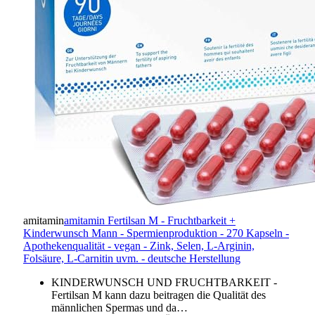
amitamin
amitamin Fertilsan M - Fruchtbarkeit +
Kinderwunsch Mann - Spermienproduktion - 270 Kapseln -
Apothekenqualität - vegan - Zink, Selen, L-Arginin,
Folsäure, L-Carnitin uvm. - deutsche Herstellung
KINDERWUNSCH UND FRUCHTBARKEIT -
Fertilsan M kann dazu beitragen die Qualität des
männlichen Spermas und da…