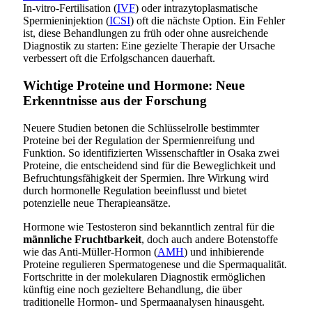
In-vitro-Fertilisation (
IVF
) oder intrazytoplasmatische
Spermieninjektion (
ICSI
) oft die nächste Option. Ein Fehler
ist, diese Behandlungen zu früh oder ohne ausreichende
Diagnostik zu starten: Eine gezielte Therapie der Ursache
verbessert oft die Erfolgschancen dauerhaft.
Wichtige Proteine und Hormone: Neue
Erkenntnisse aus der Forschung
Neuere Studien betonen die Schlüsselrolle bestimmter
Proteine bei der Regulation der Spermienreifung und
Funktion. So identifizierten Wissenschaftler in Osaka zwei
Proteine, die entscheidend sind für die Beweglichkeit und
Befruchtungsfähigkeit der Spermien. Ihre Wirkung wird
durch hormonelle Regulation beeinflusst und bietet
potenzielle neue Therapieansätze.
Hormone wie Testosteron sind bekanntlich zentral für die
männliche Fruchtbarkeit
, doch auch andere Botenstoffe
wie das Anti-Müller-Hormon (
AMH
) und inhibierende
Proteine regulieren Spermatogenese und die Spermaqualität.
Fortschritte in der molekularen Diagnostik ermöglichen
künftig eine noch gezieltere Behandlung, die über
traditionelle Hormon- und Spermaanalysen hinausgeht.