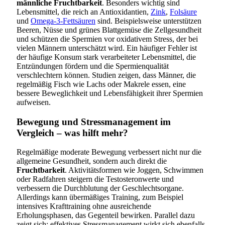
männliche Fruchtbarkeit
. Besonders wichtig sind
Lebensmittel, die reich an Antioxidantien,
Zink
,
Folsäure
und
Omega-3-Fettsäuren
sind. Beispielsweise unterstützen
Beeren, Nüsse und grünes Blattgemüse die Zellgesundheit
und schützen die Spermien vor oxidativem Stress, der bei
vielen Männern unterschätzt wird. Ein häufiger Fehler ist
der häufige Konsum stark verarbeiteter Lebensmittel, die
Entzündungen fördern und die Spermienqualität
verschlechtern können. Studien zeigen, dass Männer, die
regelmäßig Fisch wie Lachs oder Makrele essen, eine
bessere Beweglichkeit und Lebensfähigkeit ihrer Spermien
aufweisen.
Bewegung und Stressmanagement im
Vergleich – was hilft mehr?
Regelmäßige moderate Bewegung verbessert nicht nur die
allgemeine Gesundheit, sondern auch direkt die
Fruchtbarkeit
. Aktivitätsformen wie Joggen, Schwimmen
oder Radfahren steigern die Testosteronwerte und
verbessern die Durchblutung der Geschlechtsorgane.
Allerdings kann übermäßiges Training, zum Beispiel
intensives Krafttraining ohne ausreichende
Erholungsphasen, das Gegenteil bewirken. Parallel dazu
zeigt sich: effektives Stressmanagement wirkt sich ebenfalls