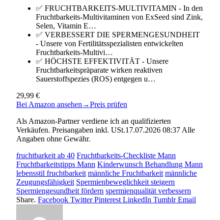
✅ FRUCHTBARKEITS-MULTIVITAMIN - In den
Fruchtbarkeits-Multivitaminen von ExSeed sind Zink,
Selen, Vitamin E…
✅ VERBESSERT DIE SPERMENGESUNDHEIT
- Unsere von Fertilitätsspezialisten entwickelten
Fruchtbarkeits-Multivi…
✅ HÖCHSTE EFFEKTIVITÄT - Unsere
Fruchtbarkeitspräparate wirken reaktiven
Sauerstoffspezies (ROS) entgegen u…
29,99 €
Bei Amazon ansehen
→
Preis prüfen
Als Amazon-Partner verdiene ich an qualifizierten
Verkäufen. Preisangaben inkl. USt.17.07.2026 08:37 Alle
Angaben ohne Gewähr.
fruchtbarkeit ab 40
Fruchtbarkeits-Checkliste Mann
Fruchtbarkeitstipps Mann
Kinderwunsch Behandlung Mann
lebensstil fruchtbarkeit
männliche Fruchtbarkeit
männliche
Zeugungsfähigkeit
Spermienbeweglichkeit steigern
Spermiengesundheit fördern
spermienqualität verbessern
Share.
Facebook
Twitter
Pinterest
LinkedIn
Tumblr
Email