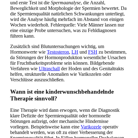
und erste Test ist die
Spermaanalyse
, die Anzahl,
Beweglichkeit und Morphologie der Spermien bewertet. Da
die Spermienqualität natürlichen Schwankungen unterliegt,
wird die Analyse häufig mehrfach im Abstand von einigen
Wochen wiederholt. Fehlerquelle: Viele Männer lassen nur
eine einzige Probe untersuchen, was zu Fehldiagnosen
führen kann.
Zusätzlich sind Blutuntersuchungen wichtig, um
Hormonwerte wie
Testosteron
,
LH
und
FSH
zu bestimmen,
da Störungen der Hormonproduktion wesentliche Ursachen
für Fruchtbarkeitsprobleme sein können. Bildgebende
Verfahren wie
Ultraschall
der Hoden und des Genitaltrakts
helfen, strukturelle Anomalien wie Varikozelen oder
Verschlüsse auszuschließen.
Wann ist eine kinderwunschbehandelnde
Therapie sinnvoll?
Eine Therapie wird dann erwogen, wenn die Diagnostik
klare Defizite der Spermienqualität oder hormonelle
Störungen aufzeigt, oder mechanische Hindernisse
vorliegen. Beispielsweise kann eine
Varikozele
operativ
behandelt werden, was oft zu einer Verbesserung der
Spermienqualität führt. In Fällen hormoneller Dysbalancen