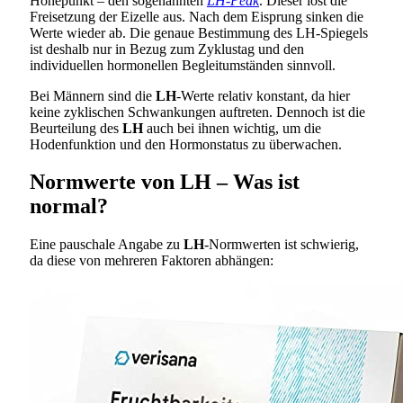
Höhepunkt – den sogenannten
LH-Peak
. Dieser löst die
Freisetzung der Eizelle aus. Nach dem Eisprung sinken die
Werte wieder ab. Die genaue Bestimmung des LH-Spiegels
ist deshalb nur in Bezug zum Zyklustag und den
individuellen hormonellen Begleitumständen sinnvoll.
Bei Männern sind die
LH
-Werte relativ konstant, da hier
keine zyklischen Schwankungen auftreten. Dennoch ist die
Beurteilung des
LH
auch bei ihnen wichtig, um die
Hodenfunktion und den Hormonstatus zu überwachen.
Normwerte von LH – Was ist
normal?
Eine pauschale Angabe zu
LH
-Normwerten ist schwierig,
da diese von mehreren Faktoren abhängen: