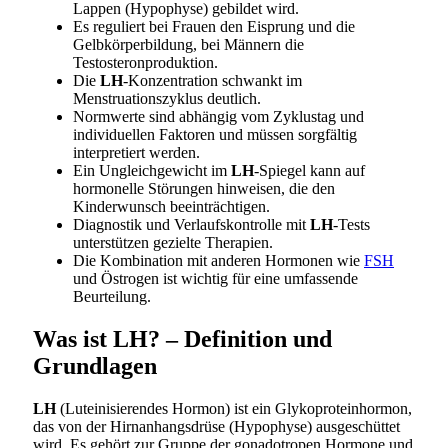
Lappen (Hypophyse) gebildet wird.
Es reguliert bei Frauen den Eisprung und die
Gelbkörperbildung, bei Männern die
Testosteronproduktion.
Die
LH
-Konzentration schwankt im
Menstruationszyklus deutlich.
Normwerte sind abhängig vom Zyklustag und
individuellen Faktoren und müssen sorgfältig
interpretiert werden.
Ein Ungleichgewicht im
LH
-Spiegel kann auf
hormonelle Störungen hinweisen, die den
Kinderwunsch beeinträchtigen.
Diagnostik und Verlaufskontrolle mit
LH
-Tests
unterstützen gezielte Therapien.
Die Kombination mit anderen Hormonen wie
FSH
und Östrogen ist wichtig für eine umfassende
Beurteilung.
Was ist LH? – Definition und
Grundlagen
LH
(Luteinisierendes Hormon) ist ein Glykoproteinhormon,
das von der Hirnanhangsdrüse (Hypophyse) ausgeschüttet
wird. Es gehört zur Gruppe der gonadotropen Hormone und