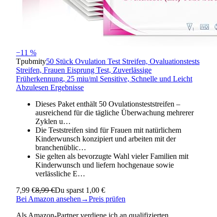
−11 %
Tpubmity
50 Stück Ovulation Test Streifen, Ovaluationstests
Streifen, Frauen Eisprung Test, Zuverlässige
Früherkennung, 25 miu/ml Sensitive, Schnelle und Leicht
Abzulesen Ergebnisse
Dieses Paket enthält 50 Ovulationsteststreifen –
ausreichend für die tägliche Überwachung mehrerer
Zyklen u…
Die Teststreifen sind für Frauen mit natürlichem
Kinderwunsch konzipiert und arbeiten mit der
branchenüblic…
Sie gelten als bevorzugte Wahl vieler Familien mit
Kinderwunsch und liefern hochgenaue sowie
verlässliche E…
7,99 €
8,99 €
Du sparst 1,00 €
Bei Amazon ansehen
→
Preis prüfen
Als Amazon-Partner verdiene ich an qualifizierten