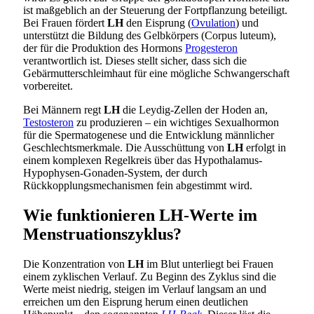
ist maßgeblich an der Steuerung der Fortpflanzung beteiligt.
Bei Frauen fördert
LH
den Eisprung (
Ovulation
) und
unterstützt die Bildung des Gelbkörpers (Corpus luteum),
der für die Produktion des Hormons
Progesteron
verantwortlich ist. Dieses stellt sicher, dass sich die
Gebärmutterschleimhaut für eine mögliche Schwangerschaft
vorbereitet.
Bei Männern regt
LH
die Leydig-Zellen der Hoden an,
Testosteron
zu produzieren – ein wichtiges Sexualhormon
für die Spermatogenese und die Entwicklung männlicher
Geschlechtsmerkmale. Die Ausschüttung von
LH
erfolgt in
einem komplexen Regelkreis über das Hypothalamus-
Hypophysen-Gonaden-System, der durch
Rückkopplungsmechanismen fein abgestimmt wird.
Wie funktionieren LH-Werte im
Menstruationszyklus?
Die Konzentration von
LH
im Blut unterliegt bei Frauen
einem zyklischen Verlauf. Zu Beginn des Zyklus sind die
Werte meist niedrig, steigen im Verlauf langsam an und
erreichen um den Eisprung herum einen deutlichen