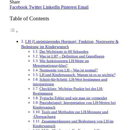
Share
Facebook
Twitter
LinkedIn
Pinterest
Email
Table of Contents
LH (Luteinisierendes Hormon): Funktion, Normwerte &
Bedeutung im Kinderwunsch
Das Wichtigste in 60 Sekunden
Was ist LH? – Definition und Grundlagen
Wie funktionieren LH-Werte im
Menstruationszyklus?
Normwerte von LH – Was ist normal?
LH und Kinderwunsch: Warum ist es so wichtig?
Schritt-für-Schritt: LH-Wert bestimmen und
interpretieren
Checkliste: Wichtige Punkte bei der LH-
Bestimmung
Typische Fehler und wie man sie vermeidet
Praxisbeispiel: Interpretation von LH-Werten bei
Kinderwunsch
Tools und Methoden zur LH-Messung und
-Überwachung
Zusammenfassung und Bedeutung von LH im
Kinderwunsch