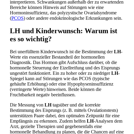
interpretieren. Schwankungen außerhalb der zu erwartenden
Bereiche können Hinweis auf Störungen wie eine
Hormoninsuffizienz, das polyzystische Ovarialsyndrome
(
PCOS
) oder andere endokrinologische Erkrankungen sein.
LH und Kinderwunsch: Warum ist
es so wichtig?
Bei unerfülltem Kinderwunsch ist die Bestimmung der
LH
-
Werte ein essenzieller Bestandteil der hormonellen
Diagnostik. Das Hormon gibt Aufschluss darüber, ob die
hormonelle Steuerung der Eizellreifung und des Eisprungs
ungestört funktioniert. Ein zu hoher oder zu niedriger
LH
-
Spiegel kann auf Störungen wie das PCOS (typische
gehäufte Erhöhung) oder eine Hypophyseninsuffizienz
(verringerte Werte) hinweisen. Beide können die
Fruchtbarkeit negativ beeinflussen.
Die Messung von
LH
tagsüber und die korrekte
Bestimmung des Eisprungs (z. B. mittels Ovulationstests)
unterstützen Paare dabei, den optimalen Zeitpunkt für eine
Empfängnis zu erkennen. Zudem helfen
LH
-Analysen dem
Arzt, gezielte Therapien und gegebenenfalls eine
hormonelle Behandlung zu planen, die die Chancen auf eine