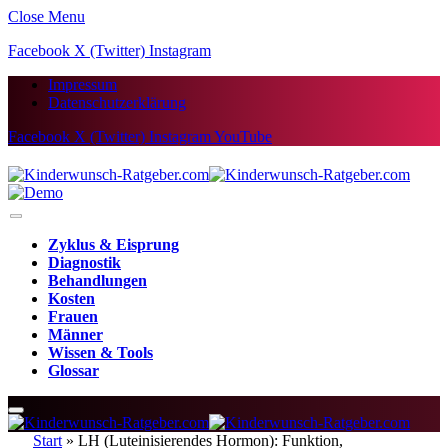
Close Menu
Facebook
X (Twitter)
Instagram
Impressum
Datenschutzerklärung
Facebook
X (Twitter)
Instagram
YouTube
Zyklus & Eisprung
Diagnostik
Behandlungen
Kosten
Frauen
Männer
Wissen & Tools
Glossar
Start
»
LH (Luteinisierendes Hormon): Funktion,