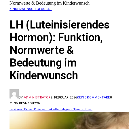
Normwerte & Bedeutung im Kinderwunsch
KINDERWUNSCH GLOSSAR
LH (Luteinisierendes
Hormon): Funktion,
Normwerte &
Bedeutung im
Kinderwunsch
BY
ADMINISTRATOR
2. FEBRUAR 2026
KEINE KOMMENTARE
8
MINS READ
8
VIEWS
Facebook
Twitter
Pinterest
LinkedIn
Telegram
Tumblr
Email