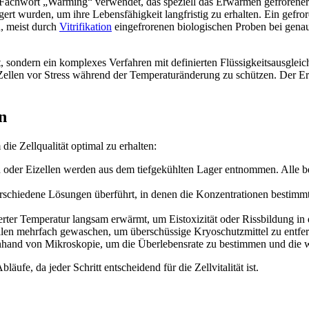
Fachwort „Warming“ verwendet, das speziell das Erwärmen gefrorener 
agert wurden, um ihre Lebensfähigkeit langfristig zu erhalten. Ein gef
, meist durch
Vitrifikation
eingefrorenen biologischen Proben bei genau
t, sondern ein komplexes Verfahren mit definierten Flüssigkeitsausgle
 Zellen vor Stress während der Temperaturänderung zu schützen. Der E
n
ie Zellqualität optimal zu erhalten:
oder Eizellen werden aus dem tiefgekühlten Lager entnommen. Alle b
rschiedene Lösungen überführt, in denen die Konzentrationen bestimm
ierter Temperatur langsam erwärmt, um Eistoxizität oder Rissbildung in
en mehrfach gewaschen, um überschüssige Kryoschutzmittel zu entfer
 anhand von Mikroskopie, um die Überlebensrate zu bestimmen und die 
ufe, da jeder Schritt entscheidend für die Zellvitalität ist.