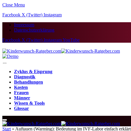
Close Menu
Facebook
X (Twitter)
Instagram
Impressum
Datenschutzerklärung
Facebook
X (Twitter)
Instagram
YouTube
Zyklus & Eisprung
Diagnostik
Behandlungen
Kosten
Frauen
Männer
Wissen & Tools
Glossar
Start
»
Auftauen (Warming): Bedeutung im IVF-Labor einfach erklärt