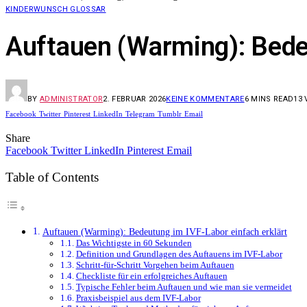
KINDERWUNSCH GLOSSAR
Auftauen (Warming): Bedeu
BY
ADMINISTRATOR
2. FEBRUAR 2026
KEINE KOMMENTARE
6 MINS READ
13
Facebook
Twitter
Pinterest
LinkedIn
Telegram
Tumblr
Email
Share
Facebook
Twitter
LinkedIn
Pinterest
Email
Table of Contents
Auftauen (Warming): Bedeutung im IVF-Labor einfach erklärt
Das Wichtigste in 60 Sekunden
Definition und Grundlagen des Auftauens im IVF-Labor
Schritt-für-Schritt Vorgehen beim Auftauen
Checkliste für ein erfolgreiches Auftauen
Typische Fehler beim Auftauen und wie man sie vermeidet
Praxisbeispiel aus dem IVF-Labor