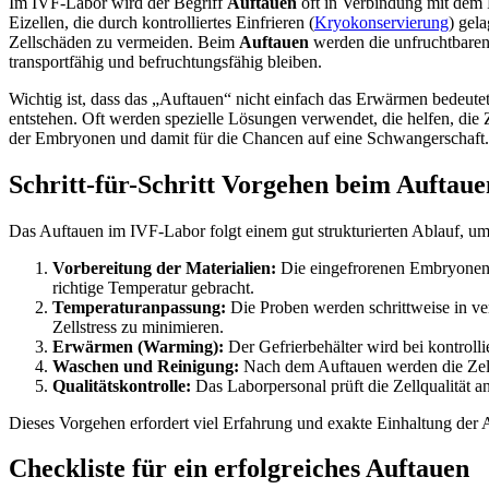
Im IVF-Labor wird der Begriff
Auftauen
oft in Verbindung mit dem 
Eizellen, die durch kontrolliertes Einfrieren (
Kryokonservierung
) gel
Zellschäden zu vermeiden. Beim
Auftauen
werden die unfruchtbaren
transportfähig und befruchtungsfähig bleiben.
Wichtig ist, dass das „Auftauen“ nicht einfach das Erwärmen bedeute
entstehen. Oft werden spezielle Lösungen verwendet, die helfen, die
der Embryonen und damit für die Chancen auf eine Schwangerschaft.
Schritt-für-Schritt Vorgehen beim Auftaue
Das Auftauen im IVF-Labor folgt einem gut strukturierten Ablauf, um d
Vorbereitung der Materialien:
Die eingefrorenen Embryonen 
richtige Temperatur gebracht.
Temperaturanpassung:
Die Proben werden schrittweise in ve
Zellstress zu minimieren.
Erwärmen (Warming):
Der Gefrierbehälter wird bei kontroll
Waschen und Reinigung:
Nach dem Auftauen werden die Zell
Qualitätskontrolle:
Das Laborpersonal prüft die Zellqualität
Dieses Vorgehen erfordert viel Erfahrung und exakte Einhaltung der Ablä
Checkliste für ein erfolgreiches Auftauen