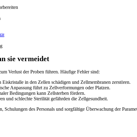
orbereiten
n
tät
ng
n sie vermeidet
zum Verlust der Proben führen. Häufige Fehler sind:
 Eiskristalle in den Zellen schädigen und Zellmembranen zerstören.
che Anpassung führt zu Zellverformungen oder Platzen.
aler Bedingungen kann Zellsterben fördern.
 und schlechte Sterilität gefährden die Zellgesundheit.
n, Schulungen des Personals und sorgfältige Überwachung der Paramete