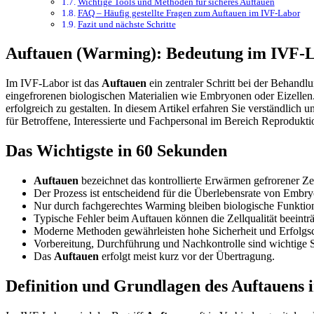
Wichtige Tools und Methoden für sicheres Auftauen
FAQ – Häufig gestellte Fragen zum Auftauen im IVF-Labor
Fazit und nächste Schritte
Auftauen (Warming): Bedeutung im IVF-La
Im IVF-Labor ist das
Auftauen
ein zentraler Schritt bei der Behand
eingefrorenen biologischen Materialien wie Embryonen oder Eizellen. 
erfolgreich zu gestalten. In diesem Artikel erfahren Sie verständlich 
für Betroffene, Interessierte und Fachpersonal im Bereich Reprodukt
Das Wichtigste in 60 Sekunden
Auftauen
bezeichnet das kontrollierte Erwärmen gefrorener Z
Der Prozess ist entscheidend für die Überlebensrate von Embry
Nur durch fachgerechtes Warming bleiben biologische Funktion
Typische Fehler beim Auftauen können die Zellqualität beeinträ
Moderne Methoden gewährleisten hohe Sicherheit und Erfolgs
Vorbereitung, Durchführung und Nachkontrolle sind wichtige S
Das
Auftauen
erfolgt meist kurz vor der Übertragung.
Definition und Grundlagen des Auftauens