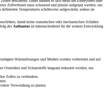
Zellen beschreibt. Dabei handelt es sich meist um Embryonen oder
rorener Zellverbund muss schonend und präzise aufgetaut werden, um
 definierten Temperaturen schrittweise aufgewärmt, sodass sie
ichsschritten, damit keine osmotischen oder mechanischen Schäden
rfolg des
Auftauens
ist mitentscheidend für die weitere Entwicklung
enötigten Wärmelösungen und Medien werden vorbereitet und auf
ter Osmoliten und Schutzstoffe langsam reduziert werden, um
 den Zellen zu verhindern.
nen.
weitere Verwendung zu planen.