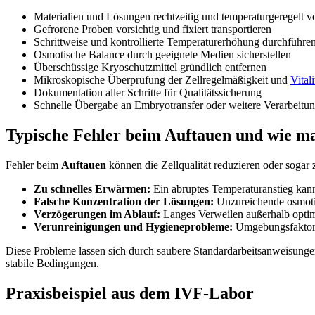
Materialien und Lösungen rechtzeitig und temperaturgeregelt v
Gefrorene Proben vorsichtig und fixiert transportieren
Schrittweise und kontrollierte Temperaturerhöhung durchführe
Osmotische Balance durch geeignete Medien sicherstellen
Überschüssige Kryoschutzmittel gründlich entfernen
Mikroskopische Überprüfung der Zellregelmäßigkeit und
Vitali
Dokumentation aller Schritte für Qualitätssicherung
Schnelle Übergabe an Embryotransfer oder weitere Verarbeitu
Typische Fehler beim Auftauen und wie ma
Fehler beim
Auftauen
können die Zellqualität reduzieren oder sogar 
Zu schnelles Erwärmen:
Ein abruptes Temperaturanstieg kann
Falsche Konzentration der Lösungen:
Unzureichende osmotis
Verzögerungen im Ablauf:
Langes Verweilen außerhalb optim
Verunreinigungen und Hygieneprobleme:
Umgebungsfaktoren
Diese Probleme lassen sich durch saubere Standardarbeitsanweisunge
stabile Bedingungen.
Praxisbeispiel aus dem IVF-Labor