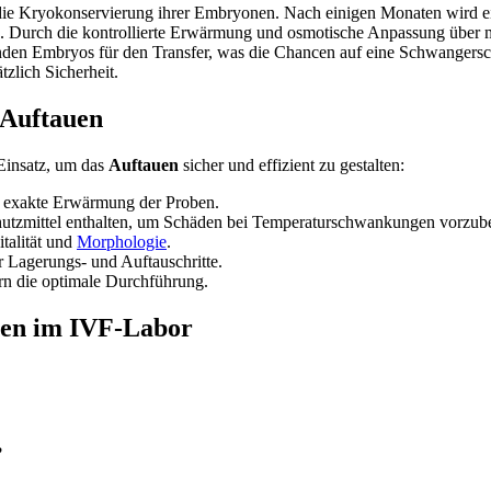
 die Kryokonservierung ihrer Embryonen. Nach einigen Monaten wird e
 Durch die kontrollierte Erwärmung und osmotische Anpassung über m
nden Embryos für den Transfer, was die Chancen auf eine Schwangersch
zlich Sicherheit.
 Auftauen
Einsatz, um das
Auftauen
sicher und effizient zu gestalten:
e exakte Erwärmung der Proben.
hutzmittel enthalten, um Schäden bei Temperaturschwankungen vorzub
talität und
Morphologie
.
Lagerungs- und Auftauschritte.
rn die optimale Durchführung.
uen im IVF-Labor
?