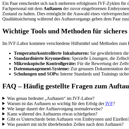
Ein Paar entscheidet sich nach mehreren erfolglosen IVF-Zyklen für
Fachpersonal mit dem
Auftauen
der zuvor eingefrorenen Embryonen.
Zustand zu halten. Dies ermöglicht die Auswahl eines vielverspreche
Qualitätssicherung während des Auftauvorgangs geben dem Paar zusät
Wichtige Tools und Methoden für sicheres
Im IVF-Labor kommen verschiedene Hilfsmittel und Methoden zum 
Temperaturkontrollierte Inkubatoren:
Sie gewährleisten di
Standardisierte Kryomedien:
Spezielle Lösungen, die Zellsc
Mikroskopische Kontrollgeräte:
Für die Bewertung der Zellvi
Datenmanagement-Systeme:
Zur genauen Dokumentation der 
Schulungen und SOPs:
Interne Standards und Trainings siche
FAQ – Häufig gestellte Fragen zum Aufta
Was genau bedeutet „Auftauen“ im IVF-Labor?
Warum ist das Auftauen so wichtig für den Erfolg der
IVF
?
Wie lange dauert der Auftauvorgang normalerweise?
Kann während des Auftauens etwas schiefgehen?
Gibt es Unterschiede beim Auftauen von Embryonen und Eizellen
Was passiert mit nicht überlebenden Zellen nach dem Auftauen?