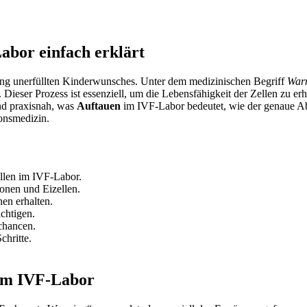
bor einfach erklärt
lung unerfüllten Kinderwunsches. Unter dem medizinischen Begriff
War
Dieser Prozess ist essenziell, um die Lebensfähigkeit der Zellen zu er
und praxisnah, was
Auftauen
im IVF-Labor bedeutet, wie der genaue Abla
ionsmedizin.
ellen im IVF-Labor.
onen und Eizellen.
en erhalten.
chtigen.
chancen.
chritte.
 im IVF-Labor