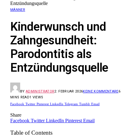
Entzündungsquelle
MÄNNER
Kinderwunsch und
Zahngesundheit:
Parodontitis als
Entzündungsquelle
BY
ADMINISTRATOR
2. FEBRUAR 2026
KEINE KOMMENTARE
6
MINS READ
1
VIEWS
Facebook
Twitter
Pinterest
LinkedIn
Telegram
Tumblr
Email
Share
Facebook
Twitter
LinkedIn
Pinterest
Email
Table of Contents