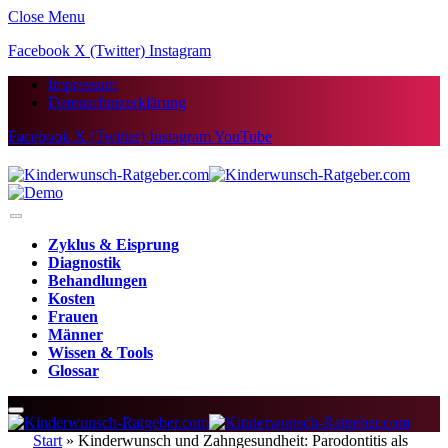
Close Menu
Facebook
X (Twitter)
Instagram
Impressum
Datenschutzerklärung
Facebook
X (Twitter)
Instagram
YouTube
Zyklus & Eisprung
Diagnostik
Behandlungen
Kosten
Frauen
Männer
Wissen & Tools
Glossar
Start
»
Kinderwunsch und Zahngesundheit: Parodontitis als