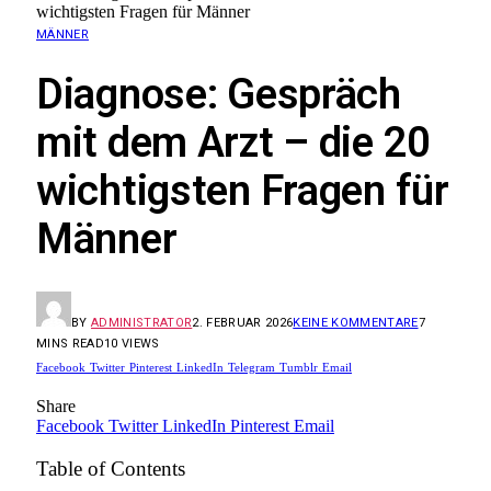
wichtigsten Fragen für Männer
MÄNNER
Diagnose: Gespräch
mit dem Arzt – die 20
wichtigsten Fragen für
Männer
BY
ADMINISTRATOR
2. FEBRUAR 2026
KEINE KOMMENTARE
7
MINS READ
10
VIEWS
Facebook
Twitter
Pinterest
LinkedIn
Telegram
Tumblr
Email
Share
Facebook
Twitter
LinkedIn
Pinterest
Email
Table of Contents