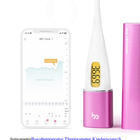
femometer
Basaltemperatur Thermometer Kinderwunsch