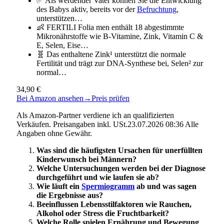
✅ Als werdender Vater können Sie die Entwicklung
des Babys aktiv, bereits vor der
Befruchtung
,
unterstützen…
👶 FERTILI Folia men enthält 18 abgestimmte
Mikronährstoffe wie B-Vitamine, Zink, Vitamin C &
E, Selen, Eise…
🧬 Das enthaltene Zink¹ unterstützt die normale
Fertilität und trägt zur DNA-Synthese bei, Selen² zur
normal…
34,90 €
Bei Amazon ansehen
→
Preis prüfen
Als Amazon-Partner verdiene ich an qualifizierten
Verkäufen. Preisangaben inkl. USt.23.07.2026 08:36 Alle
Angaben ohne Gewähr.
Was sind die häufigsten Ursachen für unerfüllten
Kinderwunsch bei Männern?
Welche Untersuchungen werden bei der Diagnose
durchgeführt und wie laufen sie ab?
Wie läuft ein
Spermiogramm
ab und was sagen
die Ergebnisse aus?
Beeinflussen Lebensstilfaktoren wie Rauchen,
Alkohol oder Stress die Fruchtbarkeit?
Welche Rolle spielen Ernährung und Bewegung