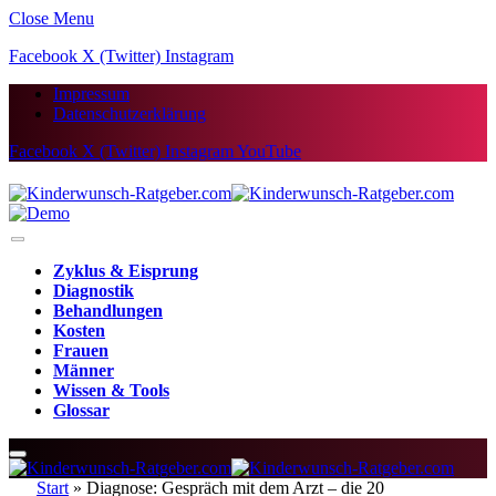
Close Menu
Facebook
X (Twitter)
Instagram
Impressum
Datenschutzerklärung
Facebook
X (Twitter)
Instagram
YouTube
Zyklus & Eisprung
Diagnostik
Behandlungen
Kosten
Frauen
Männer
Wissen & Tools
Glossar
Start
»
Diagnose: Gespräch mit dem Arzt – die 20