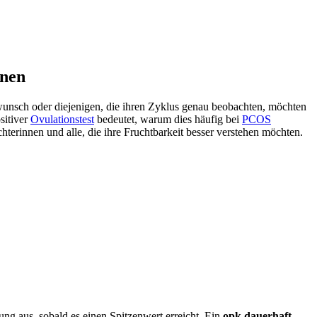
dnen
wunsch oder diejenigen, die ihren Zyklus genau beobachten, möchten
sitiver
Ovulationstest
bedeutet, warum dies häufig bei
PCOS
erinnen und alle, die ihre Fruchtbarkeit besser verstehen möchten.
ng aus, sobald es einen Spitzenwert erreicht. Ein
opk dauerhaft