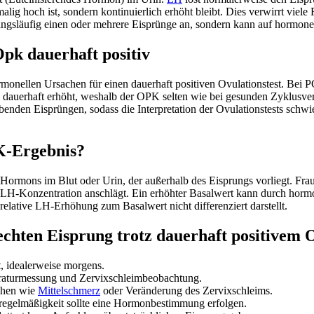
lig hoch ist, sondern kontinuierlich erhöht bleibt. Dies verwirrt viele
t zwangsläufig einen oder mehrere Eisprünge an, sondern kann auf hormo
k dauerhaft positiv
monellen Ursachen für einen dauerhaft positiven Ovulationstest. Bei 
l dauerhaft erhöht, weshalb der OPK selten wie bei gesunden Zyklusver
benden Eisprüngen, sodass die Interpretation der Ovulationstests schwie
K-Ergebnis?
Hormons im Blut oder Urin, der außerhalb des Eisprungs vorliegt. Fr
en LH-Konzentration anschlägt. Ein erhöhter Basalwert kann durch hor
elative LH-Erhöhung zum Basalwert nicht differenziert darstellt.
n echten Eisprung trotz dauerhaft positivem
t, idealerweise morgens.
raturmessung und Zervixschleimbeobachtung.
chen wie
Mittelschmerz
oder Veränderung des Zervixschleims.
egelmäßigkeit sollte eine Hormonbestimmung erfolgen.