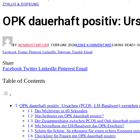
ZYKLUS & EISPRUNG
OPK dauerhaft positiv: U
BY
ADMINISTRATOR
2. FEBRUAR 2026
KEINE KOMMENTARE
6 MINS READ
1
V
Facebook
Twitter
Pinterest
LinkedIn
Telegram
Tumblr
Email
Share
Facebook
Twitter
LinkedIn
Pinterest
Email
Table of Contents
OPK dauerhaft positiv: Ursachen (PCOS, LH-Basalwert) verstehen u
Das Wichtigste in 60 Sekunden
Was bedeutet ein OPK dauerhaft positiv?
Der Zusammenhang zwischen PCOS und Opk dauerhaft positi
Wie beeinflusst der LH-Basalwert das OPK-Ergebnis?
Schritt-für-Schritt: So erkennen Sie einen echten Eisprung tr
Checkliste für Frauen mit OPK dauerhaft positiv