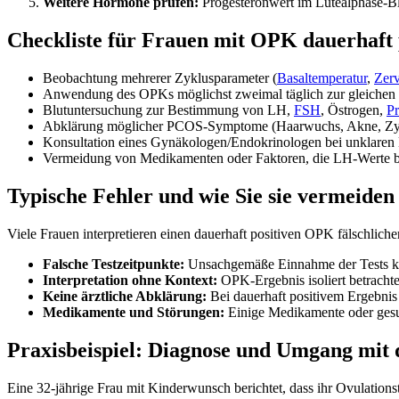
Weitere Hormone prüfen:
Progesteronwert im Lutealphase-Blu
Checkliste für Frauen mit OPK dauerhaft 
Beobachtung mehrerer Zyklusparameter (
Basaltemperatur
,
Zerv
Anwendung des OPKs möglichst zweimal täglich zur gleichen 
Blutuntersuchung zur Bestimmung von LH,
FSH
, Östrogen,
Pr
Abklärung möglicher PCOS-Symptome (Haarwuchs, Akne, Zy
Konsultation eines Gynäkologen/Endokrinologen bei unklaren
Vermeidung von Medikamenten oder Faktoren, die LH-Werte b
Typische Fehler und wie Sie sie vermeiden
Viele Frauen interpretieren einen dauerhaft positiven OPK fälschlic
Falsche Testzeitpunkte:
Unsachgemäße Einnahme der Tests kan
Interpretation ohne Kontext:
OPK-Ergebnis isoliert betrachte
Keine ärztliche Abklärung:
Bei dauerhaft positivem Ergebnis
Medikamente und Störungen:
Einige Medikamente oder gesun
Praxisbeispiel: Diagnose und Umgang mit
Eine 32-jährige Frau mit Kinderwunsch berichtet, dass ihr Ovulations