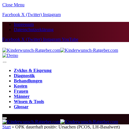
Close Menu
Facebook
X (Twitter)
Instagram
Impressum
Datenschutzerklärung
Facebook
X (Twitter)
Instagram
YouTube
Zyklus & Eisprung
Diagnostik
Behandlungen
Kosten
Frauen
Männer
Wissen & Tools
Glossar
Start
»
OPK dauerhaft positiv: Ursachen (PCOS, LH-Basalwert)