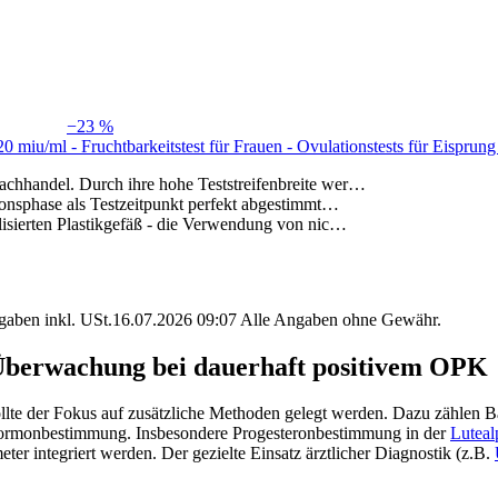
−23 %
 20 miu/ml - Fruchtbarkeitstest für Frauen - Ovulationstests für Eispru
chhandel. Durch ihre hohe Teststreifenbreite wer…
ionsphase als Testzeitpunkt perfekt abgestimmt…
lisierten Plastikgefäß - die Verwendung von nic…
angaben inkl. USt.16.07.2026 09:07 Alle Angaben ohne Gewähr.
Überwachung bei dauerhaft positivem OPK
t sollte der Fokus auf zusätzliche Methoden gelegt werden. Dazu zählen
Hormonbestimmung. Insbesondere Progesteronbestimmung in der
Luteal
r integriert werden. Der gezielte Einsatz ärztlicher Diagnostik (z.B.