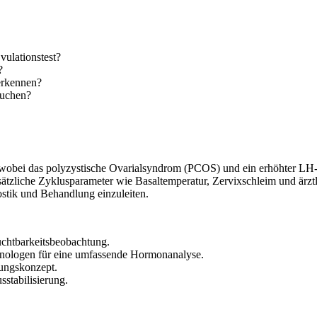
ulationstest?
?
erkennen?
suchen?
wobei das polyzystische Ovarialsyndrom (PCOS) und ein erhöhter LH-Ba
en zusätzliche Zyklusparameter wie Basaltemperatur, Zervixschleim und ä
ostik und Behandlung einzuleiten.
uchtbarkeitsbeobachtung.
nologen für eine umfassende Hormonanalyse.
ungskonzept.
stabilisierung.