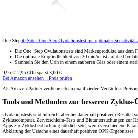
One Step
50 Stück One Step Ovulationstest mit optimaler Sensitivität
Die One+Step Ovulationstests sind Markenprodukte aus dem Fa
Die optimale Empfindlichkeit von 20 miu/ml ist auf die Ovulat
Sammeln Sie den Urin in einem sauberen Glas oder einem steri
9,95 €
12,95 €
Du sparst 3,00 €
Bei Amazon ansehen
→
Preis prüfen
Als Amazon-Partner verdiene ich an qualifizierten Verkäufen. Preis
Tools und Methoden zur besseren Zyklus-
Ovulationstests sind hilfreich, aber bei dauerhaft positivem Resulta
Zykluscomputer, Zervixschleim-Tests und Blutuntersuchungen zur 
Apps zur Zyklusbeobachtung nützlich sein, wenn verschiedene Paramete
Abklärung der Ursache eines dauerhaft positiven OPK-Ergebnisses.