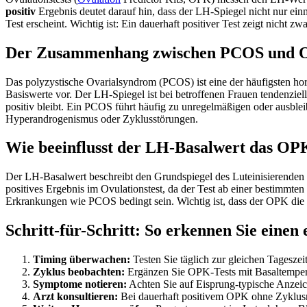
positiv
Ergebnis deutet darauf hin, dass der LH-Spiegel nicht nur einma
Test erscheint. Wichtig ist: Ein dauerhaft positiver Test zeigt nich
Der Zusammenhang zwischen PCOS und Op
Das polyzystische Ovarialsyndrom (PCOS) ist eine der häufigsten hor
Basiswerte vor. Der LH-Spiegel ist bei betroffenen Frauen tendenziel
positiv bleibt. Ein PCOS führt häufig zu unregelmäßigen oder ausblei
Hyperandrogenismus oder Zyklusstörungen.
Wie beeinflusst der LH-Basalwert das OP
Der LH-Basalwert beschreibt den Grundspiegel des Luteinisierenden 
positives Ergebnis im Ovulationstest, da der Test ab einer bestimmt
Erkrankungen wie PCOS bedingt sein. Wichtig ist, dass der OPK die r
Schritt-für-Schritt: So erkennen Sie eine
Timing überwachen:
Testen Sie täglich zur gleichen Tageszei
Zyklus beobachten:
Ergänzen Sie OPK-Tests mit Basaltempe
Symptome notieren:
Achten Sie auf Eisprung-typische Anzei
Arzt konsultieren:
Bei dauerhaft positivem OPK ohne Zyklusr