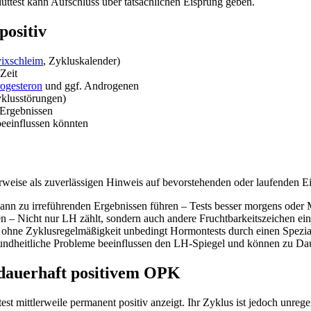
ttest kann Aufschluss über tatsächlichen Eisprung geben.
positiv
ixschleim
, Zykluskalender)
Zeit
ogesteron
und ggf. Androgenen
klusstörungen)
 Ergebnissen
eeinflussen könnten
herweise als zuverlässigen Hinweis auf bevorstehenden oder laufenden E
n zu irreführenden Ergebnissen führen – Tests besser morgens oder 
n – Nicht nur LH zählt, sondern auch andere Fruchtbarkeitszeichen ei
 ohne Zyklusregelmäßigkeit unbedingt Hormontests durch einen Spezia
dheitliche Probleme beeinflussen den LH-Spiegel und können zu Dauer
 dauerhaft positivem OPK
test mittlerweile permanent positiv anzeigt. Ihr Zyklus ist jedoch unr