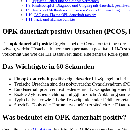
Typische Fehler und wie Sie sie vermeiden
Praxisbeispiel: Diagnose und Umgang mit dauerhaft positiv
Tools und Methoden zur besseren Zyklus-Überwachung bei da
FAQ zum Thema OPK dauerhaft positiv
Fazit und nächste Schritte
OPK dauerhaft positiv: Ursachen (PCOS, L
Ein
opk dauerhaft positiv
Ergebnis bei der Ovulationstestung sorgt
wissen, welche Ursachen hinter einem permanent positiven LH-Test ste
vorkommt und wie der LH-Basalwert dabei eine zentrale Rolle spielt.
Das Wichtigste in 60 Sekunden
Ein
opk dauerhaft positiv
zeigt, dass der LH-Spiegel im Urin 
Typische Ursachen sind das polyzystische Ovarialsyndrom (P
Ein dauerhaft positiver Test bedeutet nicht zwangsläufig einen 
Exakte Zyklusbeobachtung und ggf. ärztliche Abklärung sind ent
Typische Fehler wie falsche Testzeitpunkte oder Fehlinterpreta
Spezielle Tools oder Hormontests helfen zusätzlich zur Diagno
Was bedeutet ein OPK dauerhaft positiv?
Ovulationstests (
Ovulation
Predictor Kits, OPK) messen den LH-Wert