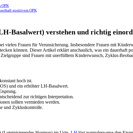
em OPK
uerhaft positivem OPK
H-Basalwert) verstehen und richtig einor
 bei vielen Frauen für Verunsicherung. Insbesondere Frauen mit Kinder
cken können. Dieser Artikel erklärt anschaulich, was ein dauerhaft po
 Zielgruppe sind Frauen mit unerfülltem Kinderwunsch, Zyklus-Beobacht
konstant hoch ist.
COS) und ein erhöhter LH-Basalwert.
Eisprung.
scheidend zur richtigen Interpretation.
tionen sollten vermieden werden.
se und Zykluskontrolle.
 (Luteinisierendes Hormon) im Urin.
LH
löst normalerweise den Eispru