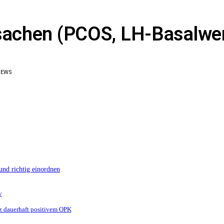
rsachen (PCOS, LH-Basalwe
IEWS
nd richtig einordnen
v
otz dauerhaft positivem OPK