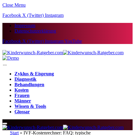
Close Menu
Facebook
X (Twitter)
Instagram
Impressum
Datenschutzerklärung
Facebook
X (Twitter)
Instagram
YouTube
Zyklus & Eisprung
Diagnostik
Behandlungen
Kosten
Frauen
Männer
Wissen & Tools
Glossar
Start
»
IVF-Kostenrechner: FAQ: typische