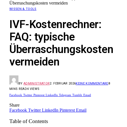
Überraschungskosten vermeiden
WISSEN & TOOLS
IVF-Kostenrechner:
FAQ: typische
Überraschungskosten
vermeiden
BY
ADMINISTRATOR
2. FEBRUAR 2026
KEINE KOMMENTARE
8
MINS READ
4
VIEWS
Facebook
Twitter
Pinterest
LinkedIn
Telegram
Tumblr
Email
Share
Facebook
Twitter
LinkedIn
Pinterest
Email
Table of Contents