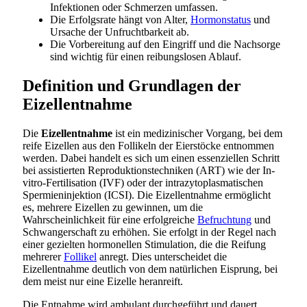
Infektionen oder Schmerzen umfassen.
Die Erfolgsrate hängt von Alter,
Hormonstatus
und
Ursache der Unfruchtbarkeit ab.
Die Vorbereitung auf den Eingriff und die Nachsorge
sind wichtig für einen reibungslosen Ablauf.
Definition und Grundlagen der
Eizellentnahme
Die
Eizellentnahme
ist ein medizinischer Vorgang, bei dem
reife Eizellen aus den Follikeln der Eierstöcke entnommen
werden. Dabei handelt es sich um einen essenziellen Schritt
bei assistierten Reproduktionstechniken (ART) wie der In-
vitro-Fertilisation (IVF) oder der intrazytoplasmatischen
Spermieninjektion (ICSI). Die Eizellentnahme ermöglicht
es, mehrere Eizellen zu gewinnen, um die
Wahrscheinlichkeit für eine erfolgreiche
Befruchtung
und
Schwangerschaft zu erhöhen. Sie erfolgt in der Regel nach
einer gezielten hormonellen Stimulation, die die Reifung
mehrerer
Follikel
anregt. Dies unterscheidet die
Eizellentnahme deutlich von dem natürlichen Eisprung, bei
dem meist nur eine Eizelle heranreift.
Die Entnahme wird ambulant durchgeführt und dauert