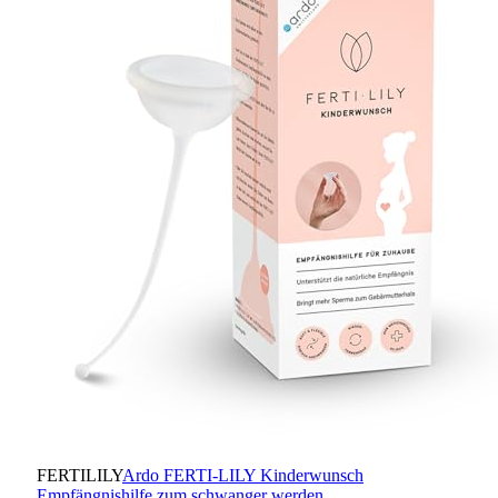
FERTILILY
Ardo FERTI-LILY Kinderwunsch
Empfängnishilfe zum schwanger werden