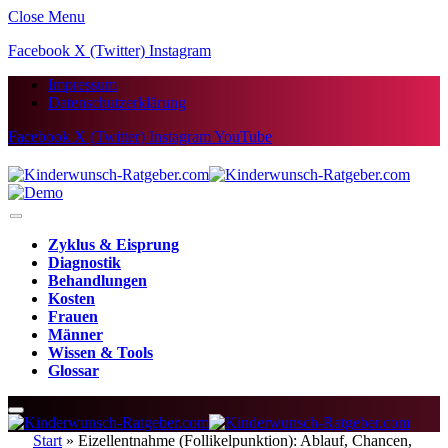
Close Menu
Facebook
X (Twitter)
Instagram
Impressum
Datenschutzerklärung
Facebook
X (Twitter)
Instagram
YouTube
Zyklus & Eisprung
Diagnostik
Behandlungen
Kosten
Frauen
Männer
Wissen & Tools
Glossar
Start
»
Eizellentnahme (Follikelpunktion): Ablauf, Chancen,