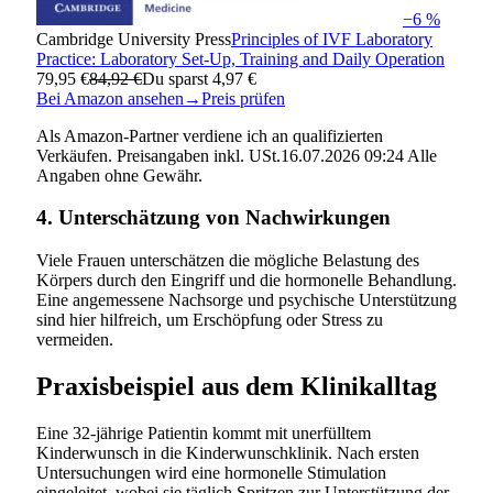
−6 %
Cambridge University Press
Principles of IVF Laboratory
Practice: Laboratory Set-Up, Training and Daily Operation
79,95 €
84,92 €
Du sparst 4,97 €
Bei Amazon ansehen
→
Preis prüfen
Als Amazon-Partner verdiene ich an qualifizierten
Verkäufen. Preisangaben inkl. USt.16.07.2026 09:24 Alle
Angaben ohne Gewähr.
4. Unterschätzung von Nachwirkungen
Viele Frauen unterschätzen die mögliche Belastung des
Körpers durch den Eingriff und die hormonelle Behandlung.
Eine angemessene Nachsorge und psychische Unterstützung
sind hier hilfreich, um Erschöpfung oder Stress zu
vermeiden.
Praxisbeispiel aus dem Klinikalltag
Eine 32-jährige Patientin kommt mit unerfülltem
Kinderwunsch in die Kinderwunschklinik. Nach ersten
Untersuchungen wird eine hormonelle Stimulation
eingeleitet, wobei sie täglich Spritzen zur Unterstützung der