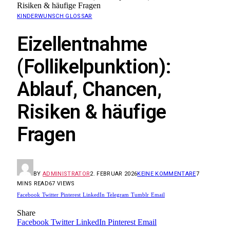
Risiken & häufige Fragen
KINDERWUNSCH GLOSSAR
Eizellentnahme
(Follikelpunktion):
Ablauf, Chancen,
Risiken & häufige
Fragen
BY
ADMINISTRATOR
2. FEBRUAR 2026
KEINE KOMMENTARE
7
MINS READ
67
VIEWS
Facebook
Twitter
Pinterest
LinkedIn
Telegram
Tumblr
Email
Share
Facebook
Twitter
LinkedIn
Pinterest
Email