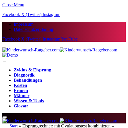
Close Menu
Facebook
X (Twitter)
Instagram
Impressum
Datenschutzerklärung
Facebook
X (Twitter)
Instagram
YouTube
Zyklus & Eisprung
Diagnostik
Behandlungen
Kosten
Frauen
Männer
Wissen & Tools
Glossar
Start
»
Eisprungrechner: mit Ovulationstest kombinieren –