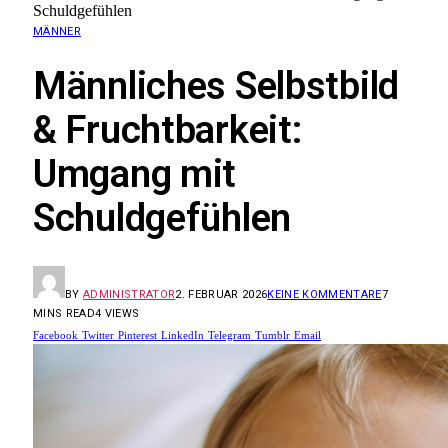
Schuldgefühlen
MÄNNER
Männliches Selbstbild
& Fruchtbarkeit:
Umgang mit
Schuldgefühlen
BY
ADMINISTRATOR
2. FEBRUAR 2026
KEINE KOMMENTARE
7
MINS READ
4
VIEWS
Facebook
Twitter
Pinterest
LinkedIn
Telegram
Tumblr
Email