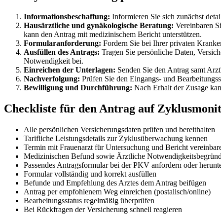
Informationsbeschaffung:
Informieren Sie sich zunächst deta
Hausärztliche und gynäkologische Beratung:
Vereinbaren Si
kann den Antrag mit medizinischem Bericht unterstützen.
Formularanforderung:
Fordern Sie bei Ihrer privaten Kranke
Ausfüllen des Antrags:
Tragen Sie persönliche Daten, Versic
Notwendigkeit bei.
Einreichen der Unterlagen:
Senden Sie den Antrag samt Arzt
Nachverfolgung:
Prüfen Sie den Eingangs- und Bearbeitungsst
Bewilligung und Durchführung:
Nach Erhalt der Zusage kann
Checkliste für den Antrag auf Zyklusmoni
Alle persönlichen Versicherungsdaten prüfen und bereithalten
Tarifliche Leistungsdetails zur Zyklusüberwachung kennen
Termin mit Frauenarzt für Untersuchung und Bericht vereinbar
Medizinischen Befund sowie Ärztliche Notwendigkeitsbegrün
Passendes Antragsformular bei der PKV anfordern oder herunt
Formular vollständig und korrekt ausfüllen
Befunde und Empfehlung des Arztes dem Antrag beifügen
Antrag per empfohlenem Weg einreichen (postalisch/online)
Bearbeitungsstatus regelmäßig überprüfen
Bei Rückfragen der Versicherung schnell reagieren