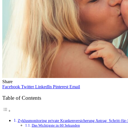
Share
Facebook
Twitter
LinkedIn
Pinterest
Email
Table of Contents
Zyklusmonitoring private Krankenversicherung Antrag: Schritt-für-
Das Wichtigste in 60 Sekunden