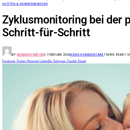
KOSTEN & KRANKENKASSEN
Zyklusmonitoring bei der 
Schritt-für-Schritt
BY
ADMINISTRATOR
2. FEBRUAR 2026
KEINE KOMMENTARE
7 MINS READ
1
V
Facebook
Twitter
Pinterest
LinkedIn
Telegram
Tumblr
Email