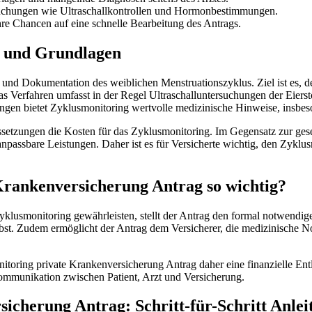
uchungen wie Ultraschallkontrollen und Hormonbestimmungen.
hre Chancen auf eine schnelle Bearbeitung des Antrags.
n und Grundlagen
nd Dokumentation des weiblichen Menstruationszyklus. Ziel ist es, de
s Verfahren umfasst in der Regel Ultraschalluntersuchungen der Eierst
bietet Zyklusmonitoring wertvolle medizinische Hinweise, insbeso
etzungen die Kosten für das Zyklusmonitoring. Im Gegensatz zur geset
l anpassbare Leistungen. Daher ist es für Versicherte wichtig, den Zyk
Krankenversicherung Antrag so wichtig?
klusmonitoring gewährleisten, stellt der Antrag den formal notwendige
t selbst. Zudem ermöglicht der Antrag dem Versicherer, die medizinisc
itoring private Krankenversicherung Antrag daher eine finanzielle Entl
ommunikation zwischen Patient, Arzt und Versicherung.
icherung Antrag: Schritt-für-Schritt Anlei