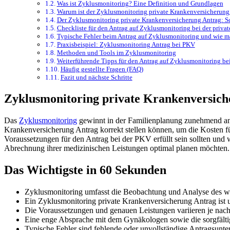
Was ist Zyklusmonitoring? Eine Definition und Grundlagen
Warum ist der Zyklusmonitoring private Krankenversicherung 
Der Zyklusmonitoring private Krankenversicherung Antrag: Sch
Checkliste für den Antrag auf Zyklusmonitoring bei der priv
Typische Fehler beim Antrag auf Zyklusmonitoring und wie m
Praxisbeispiel: Zyklusmonitoring Antrag bei PKV
Methoden und Tools im Zyklusmonitoring
Weiterführende Tipps für den Antrag auf Zyklusmonitoring be
Häufig gestellte Fragen (FAQ)
Fazit und nächste Schritte
Zyklusmonitoring private Krankenversiche
Das
Zyklusmonitoring
gewinnt in der Familienplanung zunehmend an B
Krankenversicherung Antrag korrekt stellen können, um die Kosten fü
Voraussetzungen für den Antrag bei der PKV erfüllt sein sollten und 
Abrechnung ihrer medizinischen Leistungen optimal planen möchten.
Das Wichtigste in 60 Sekunden
Zyklusmonitoring umfasst die Beobachtung und Analyse des we
Ein Zyklusmonitoring private Krankenversicherung Antrag ist u
Die Voraussetzungen und genauen Leistungen variieren je nach
Eine enge Absprache mit dem Gynäkologen sowie die sorgfälti
Typische Fehler sind fehlende oder unvollständige Antragsunt