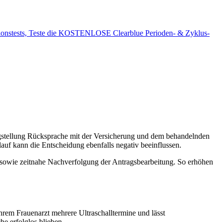
lationstests, Teste die KOSTENLOSE Clearblue Perioden- & Zyklus-
agstellung Rücksprache mit der Versicherung und dem behandelnden
f kann die Entscheidung ebenfalls negativ beeinflussen.
en sowie zeitnahe Nachverfolgung der Antragsbearbeitung. So erhöhen
rem Frauenarzt mehrere Ultraschalltermine und lässt
e erfolglos blieben.