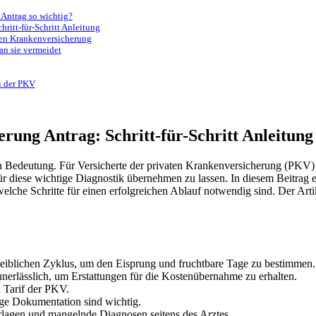
Antrag so wichtig?
ritt-für-Schritt Anleitung
aten Krankenversicherung
an sie vermeidet
i der PKV
rung Antrag: Schritt-für-Schritt Anleitung
edeutung. Für Versicherte der privaten Krankenversicherung (PKV) ste
r diese wichtige Diagnostik übernehmen zu lassen. In diesem Beitrag 
welche Schritte für einen erfolgreichen Ablauf notwendig sind. Der Art
iblichen Zyklus, um den Eisprung und fruchtbare Tage zu bestimmen.
nerlässlich, um Erstattungen für die Kostenübernahme zu erhalten.
 Tarif der PKV.
ge Dokumentation sind wichtig.
erlagen und mangelnde Diagnosen seitens des Arztes.