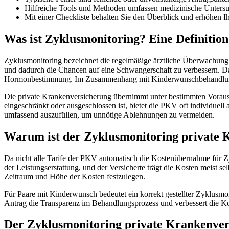
Hilfreiche Tools und Methoden umfassen medizinische Unters
Mit einer Checkliste behalten Sie den Überblick und erhöhen I
Was ist Zyklusmonitoring? Eine Definitio
Zyklusmonitoring bezeichnet die regelmäßige ärztliche Überwachung u
und dadurch die Chancen auf eine Schwangerschaft zu verbessern. Da
Hormonbestimmung. Im Zusammenhang mit Kinderwunschbehandlungen 
Die private Krankenversicherung übernimmt unter bestimmten Vorauss
eingeschränkt oder ausgeschlossen ist, bietet die PKV oft individuel
umfassend auszufüllen, um unnötige Ablehnungen zu vermeiden.
Warum ist der Zyklusmonitoring private 
Da nicht alle Tarife der PKV automatisch die Kostenübernahme für Zy
der Leistungserstattung, und der Versicherte trägt die Kosten meis
Zeitraum und Höhe der Kosten festzulegen.
Für Paare mit Kinderwunsch bedeutet ein korrekt gestellter Zyklusmon
Antrag die Transparenz im Behandlungsprozess und verbessert die K
Der Zyklusmonitoring private Krankenvers