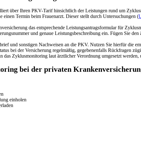
illiert über Ihren PKV-Tarif hinsichtlich der Leistungen rund um Zyk
e einen Termin beim Frauenarzt. Dieser stellt durch Untersuchungen (
U
nversicherung das entsprechende Leistungsantragsformular für Zyklusmo
herungsnummer und genaue Leistungsbeschreibung ein. Fügen Sie den 
brief und sonstigen Nachweisen an die PKV. Nutzen Sie hierfür die e
atus bei der Versicherung regelmäßig, gegebenenfalls Rückfragen züg
 das Zyklusmonitoring laut ärztlicher Verordnung umgesetzt werden, u
toring bei der privaten Krankenversicheru
en
dung einholen
erladen