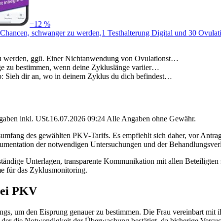
−12 %
lte Chancen, schwanger zu werden,1 Testhalterung Digital und 30 Ovu
u werden, ggü. Einer Nichtanwendung von Ovulationst…
age zu bestimmen, wenn deine Zykluslänge variier…
ieh dir an, wo in deinem Zyklus du dich befindest…
angaben inkl. USt.16.07.2026 09:24 Alle Angaben ohne Gewähr.
gsumfang des gewählten PKV-Tarifs. Es empfiehlt sich daher, vor Antr
mentation der notwendigen Untersuchungen und der Behandlungsverlau
llständige Unterlagen, transparente Kommunikation mit allen Beteiligt
e für das Zyklusmonitoring.
bei PKV
gs, um den Eisprung genauer zu bestimmen. Die Frau vereinbart mit ih
der die Notwendigkeit der Überwachung bestätigt, da bisherige Versuch