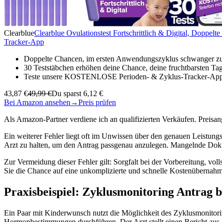
Clearblue
Clearblue Ovulationstest Fortschrittlich & Digital, Doppe
Tracker-App
Doppelte Chancen, im ersten Anwendungszyklus schwanger z
30 Teststäbchen erhöhen deine Chance, deine fruchtbarsten T
Teste unsere KOSTENLOSE Perioden- & Zyklus-Tracker-App: S
43,87 €
49,99 €
Du sparst 6,12 €
Bei Amazon ansehen
→
Preis prüfen
Als Amazon-Partner verdiene ich an qualifizierten Verkäufen. Preis
Ein weiterer Fehler liegt oft im Unwissen über den genauen Leistun
Arzt zu halten, um den Antrag passgenau anzulegen. Mangelnde Doku
Zur Vermeidung dieser Fehler gilt: Sorgfalt bei der Vorbereitung, vo
Sie die Chance auf eine unkomplizierte und schnelle Kostenübernahm
Praxisbeispiel: Zyklusmonitoring Antrag 
Ein Paar mit Kinderwunsch nutzt die Möglichkeit des Zyklusmonitorin
Hormonbestimmungen durchführen. Der Arzt stellt einen Bericht aus, 