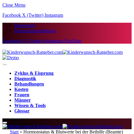
Close Menu
Facebook
X (Twitter)
Instagram
Impressum
Datenschutzerklärung
Facebook
X (Twitter)
Instagram
YouTube
Zyklus & Eisprung
Diagnostik
Behandlungen
Kosten
Frauen
Männer
Wissen & Tools
Glossar
Start
»
Hormonstatus & Blutwerte bei der Beihilfe (Beamte)