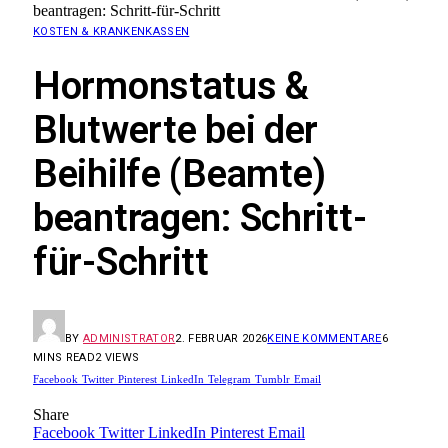
beantragen: Schritt-für-Schritt
KOSTEN & KRANKENKASSEN
Hormonstatus &
Blutwerte bei der
Beihilfe (Beamte)
beantragen: Schritt-
für-Schritt
BY
ADMINISTRATOR
2. FEBRUAR 2026
KEINE KOMMENTARE
6
MINS READ
2
VIEWS
Facebook
Twitter
Pinterest
LinkedIn
Telegram
Tumblr
Email
Share
Facebook
Twitter
LinkedIn
Pinterest
Email