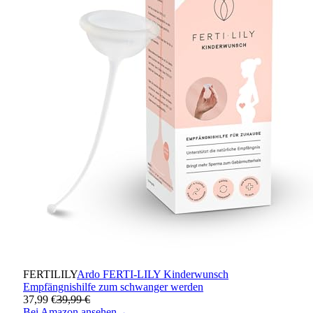
FERTILILY
Ardo FERTI-LILY Kinderwunsch
Empfängnishilfe zum schwanger werden
37,99 €
39,99 €
Bei Amazon ansehen
→