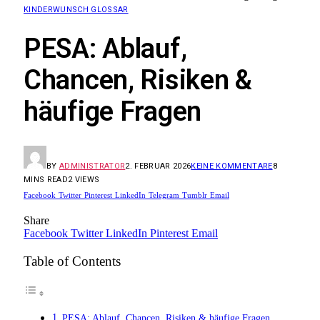
KINDERWUNSCH GLOSSAR
PESA: Ablauf,
Chancen, Risiken &
häufige Fragen
BY
ADMINISTRATOR
2. FEBRUAR 2026
KEINE KOMMENTARE
8
MINS READ
2
VIEWS
Facebook
Twitter
Pinterest
LinkedIn
Telegram
Tumblr
Email
Share
Facebook
Twitter
LinkedIn
Pinterest
Email
Table of Contents
PESA: Ablauf, Chancen, Risiken & häufige Fragen