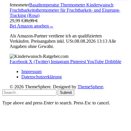
femometer
Basaltemperatur Thermometer Kinderwunsch
Fruchtbarkeitsthermometer für Fruchtbarkeit- und Eisprung-
Tracking (Rosa)
29,99 €
39,99 €
Bei Amazon ansehen
→
Als Amazon-Partner verdiene ich an qualifizierten
Verkäufen. Preisangaben inkl. USt.08.08.2026 13:13 Alle
Angaben ohne Gewähr.
Facebook
X (Twitter)
Instagram
Pinterest
YouTube
Dribbble
Impressum
Datenschutzerklärung
© 2026 ThemeSphere. Designed by
ThemeSphere
.
Submit
Type above and press
Enter
to search. Press
Esc
to cancel.