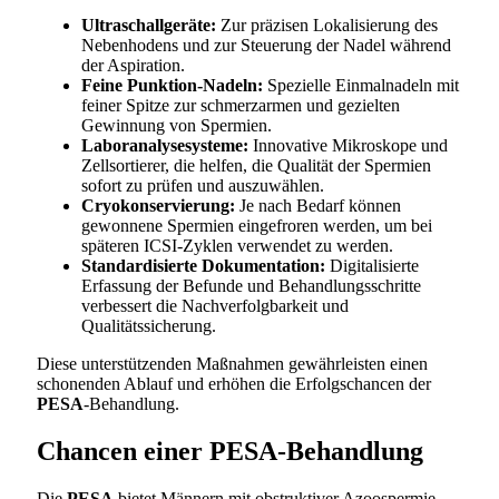
Ultraschallgeräte:
Zur präzisen Lokalisierung des
Nebenhodens und zur Steuerung der Nadel während
der Aspiration.
Feine Punktion-Nadeln:
Spezielle Einmalnadeln mit
feiner Spitze zur schmerzarmen und gezielten
Gewinnung von Spermien.
Laboranalysesysteme:
Innovative Mikroskope und
Zellsortierer, die helfen, die Qualität der Spermien
sofort zu prüfen und auszuwählen.
Cryokonservierung:
Je nach Bedarf können
gewonnene Spermien eingefroren werden, um bei
späteren ICSI-Zyklen verwendet zu werden.
Standardisierte Dokumentation:
Digitalisierte
Erfassung der Befunde und Behandlungsschritte
verbessert die Nachverfolgbarkeit und
Qualitätssicherung.
Diese unterstützenden Maßnahmen gewährleisten einen
schonenden Ablauf und erhöhen die Erfolgschancen der
PESA
-Behandlung.
Chancen einer PESA-Behandlung
Die
PESA
bietet Männern mit obstruktiver Azoospermie