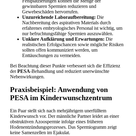
Fehlplatzierungen können die Menge der
gewinnbaren Spermien reduzieren und
Gewebeschäden hervorrufen.
Unzureichende Laboraufbereitung:
Die
Nachbereitung des aspirativen Materials durch
erfahrenes embryologisches Personal ist wichtig, um
nur befruchtungsfähige Spermien auszuwählen.
Unklare Aufklärung und Erwartungen:
Die
realistischen Erfolgschancen sowie mögliche Risiken
sollten offen kommuniziert werden, um
Enttäuschungen zu vermeiden.
Bei Beachtung dieser Punkte verbessert sich die Effizienz
der
PESA
-Behandlung und reduziert unerwünschte
Nebenwirkungen.
Praxisbeispiel: Anwendung von
PESA im Kinderwunschzentrum
Ein Paar stellt sich nach mehrjährigem unerfülltem
Kinderwunsch vor. Der männliche Partner leidet an einer
obstruktiven Azoospermie infolge eines früheren
Hodenentzündungsprozesses. Das Spermiogramm zeigt
keine Samenzellen im Ejakulat.