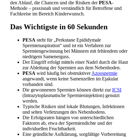
den Ablauf, die Chancen und die Risiken der
PESA
-
Methode – praxisnah und verständlich für Betroffene und
Fachkreise im Bereich Kinderwunsch.
Das Wichtigste in 60 Sekunden
PESA
steht für „Perkutane Epididymale
Spermienaspiration“ und ist ein Verfahren zur
Spermiengewinnung bei Männern mit fehlendem oder
niedrigem Samenerguss.
Der Eingriff erfolgt mittels einer Nadel durch die Haut
zur Ableitung der Spermien aus dem Nebenhoden.
PESA
wird häufig bei obstruktiver
Azoospermie
angewandt, wenn keine Samenzellen im Ejakulat
vorhanden sind.
Die gewonnenen Spermien können direkt zur
ICSI
(Intrazytoplasmatische Spermieninjektion) genutzt
werden.
Typische Risiken sind lokale Blutungen, Infektionen
und selten Verletzungen des Nebenhodens.
Die Erfolgsraten hängen von unterschiedlichen
Faktoren ab, etwa der Spermiendichte und der
individuellen Fruchtbarkeit.
Eine gründliche Aufklärung, sorgfältige Vorbereitung