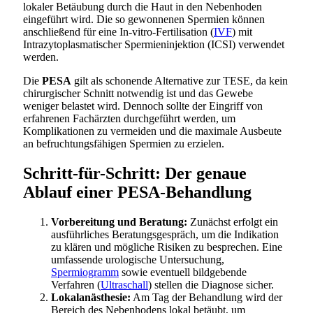
lokaler Betäubung durch die Haut in den Nebenhoden
eingeführt wird. Die so gewonnenen Spermien können
anschließend für eine In-vitro-Fertilisation (
IVF
) mit
Intrazytoplasmatischer Spermieninjektion (ICSI) verwendet
werden.
Die
PESA
gilt als schonende Alternative zur TESE, da kein
chirurgischer Schnitt notwendig ist und das Gewebe
weniger belastet wird. Dennoch sollte der Eingriff von
erfahrenen Fachärzten durchgeführt werden, um
Komplikationen zu vermeiden und die maximale Ausbeute
an befruchtungsfähigen Spermien zu erzielen.
Schritt-für-Schritt: Der genaue
Ablauf einer PESA-Behandlung
Vorbereitung und Beratung:
Zunächst erfolgt ein
ausführliches Beratungsgespräch, um die Indikation
zu klären und mögliche Risiken zu besprechen. Eine
umfassende urologische Untersuchung,
Spermiogramm
sowie eventuell bildgebende
Verfahren (
Ultraschall
) stellen die Diagnose sicher.
Lokalanästhesie:
Am Tag der Behandlung wird der
Bereich des Nebenhodens lokal betäubt, um