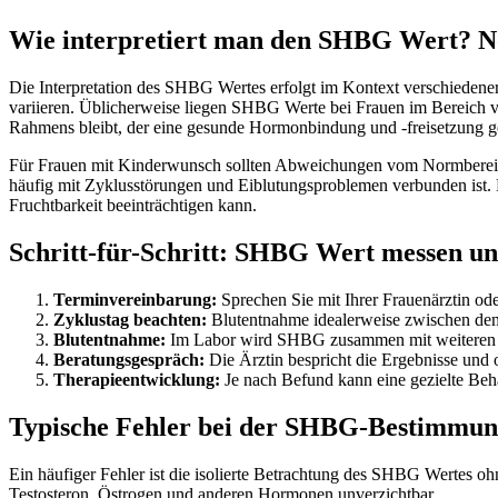
Wie interpretiert man den SHBG Wert? No
Die Interpretation des SHBG Wertes erfolgt im Kontext verschiedene
variieren. Üblicherweise liegen SHBG Werte bei Frauen im Bereich von
Rahmens bleibt, der eine gesunde Hormonbindung und -freisetzung ge
Für Frauen mit Kinderwunsch sollten Abweichungen vom Normbereich 
häufig mit Zyklusstörungen und Eiblutungsproblemen verbunden ist.
Fruchtbarkeit beeinträchtigen kann.
Schritt-für-Schritt: SHBG Wert messen u
Terminvereinbarung:
Sprechen Sie mit Ihrer Frauenärztin ode
Zyklustag beachten:
Blutentnahme idealerweise zwischen dem 
Blutentnahme:
Im Labor wird SHBG zusammen mit weiteren 
Beratungsgespräch:
Die Ärztin bespricht die Ergebnisse un
Therapieentwicklung:
Je nach Befund kann eine gezielte Beh
Typische Fehler bei der SHBG-Bestimmung
Ein häufiger Fehler ist die isolierte Betrachtung des SHBG Wertes o
Testosteron, Östrogen und anderen Hormonen unverzichtbar.