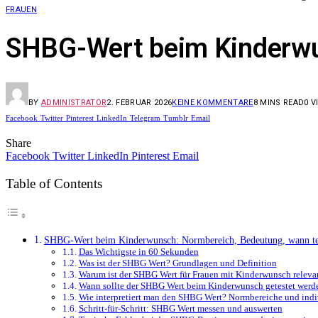
FRAUEN
SHBG-Wert beim Kinderwu
BY
ADMINISTRATOR
2. FEBRUAR 2026
KEINE KOMMENTARE
8 MINS READ
0
V
Facebook
Twitter
Pinterest
LinkedIn
Telegram
Tumblr
Email
Share
Facebook
Twitter
LinkedIn
Pinterest
Email
Table of Contents
SHBG-Wert beim Kinderwunsch: Normbereich, Bedeutung, wann te
Das Wichtigste in 60 Sekunden
Was ist der SHBG Wert? Grundlagen und Definition
Warum ist der SHBG Wert für Frauen mit Kinderwunsch releva
Wann sollte der SHBG Wert beim Kinderwunsch getestet werd
Wie interpretiert man den SHBG Wert? Normbereiche und indi
Schritt-für-Schritt: SHBG Wert messen und auswerten