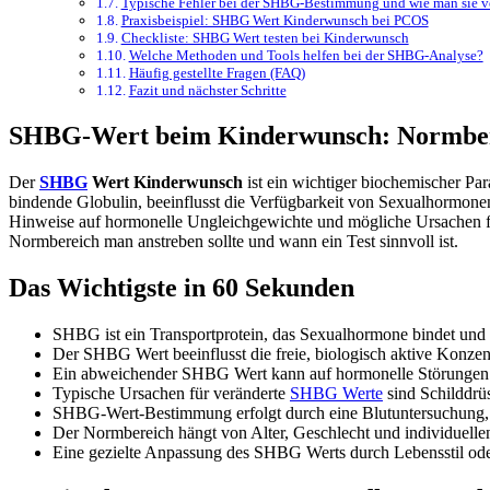
Typische Fehler bei der SHBG-Bestimmung und wie man sie v
Praxisbeispiel: SHBG Wert Kinderwunsch bei PCOS
Checkliste: SHBG Wert testen bei Kinderwunsch
Welche Methoden und Tools helfen bei der SHBG-Analyse?
Häufig gestellte Fragen (FAQ)
Fazit und nächster Schritte
SHBG-Wert beim Kinderwunsch: Normbere
Der
SHBG
Wert Kinderwunsch
ist ein wichtiger biochemischer P
bindende Globulin, beeinflusst die Verfügbarkeit von Sexualhormon
Hinweise auf hormonelle Ungleichgewichte und mögliche Ursachen f
Normbereich man anstreben sollte und wann ein Test sinnvoll ist.
Das Wichtigste in 60 Sekunden
SHBG ist ein Transportprotein, das Sexualhormone bindet und 
Der SHBG Wert beeinflusst die freie, biologisch aktive Konze
Ein abweichender SHBG Wert kann auf hormonelle Störungen h
Typische Ursachen für veränderte
SHBG Werte
sind Schilddr
SHBG-Wert-Bestimmung erfolgt durch eine Blutuntersuchung, i
Der Normbereich hängt von Alter, Geschlecht und individuelle
Eine gezielte Anpassung des SHBG Werts durch Lebensstil od