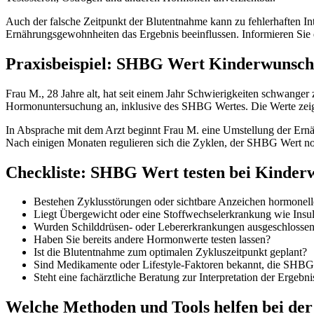
Auch der falsche Zeitpunkt der Blutentnahme kann zu fehlerhaften
Ernährungsgewohnheiten das Ergebnis beeinflussen. Informieren Sie 
Praxisbeispiel: SHBG Wert Kinderwunsc
Frau M., 28 Jahre alt, hat seit einem Jahr Schwierigkeiten schwange
Hormonuntersuchung an, inklusive des SHBG Wertes. Die Werte zeige
In Absprache mit dem Arzt beginnt Frau M. eine Umstellung der Ernäh
Nach einigen Monaten regulieren sich die Zyklen, der SHBG Wert norm
Checkliste: SHBG Wert testen bei Kinder
Bestehen Zyklusstörungen oder sichtbare Anzeichen hormonel
Liegt Übergewicht oder eine Stoffwechselerkrankung wie Insul
Wurden Schilddrüsen- oder Lebererkrankungen ausgeschlossen
Haben Sie bereits andere Hormonwerte testen lassen?
Ist die Blutentnahme zum optimalen Zykluszeitpunkt geplant?
Sind Medikamente oder Lifestyle-Faktoren bekannt, die SHBG
Steht eine fachärztliche Beratung zur Interpretation der Ergebn
Welche Methoden und Tools helfen bei d