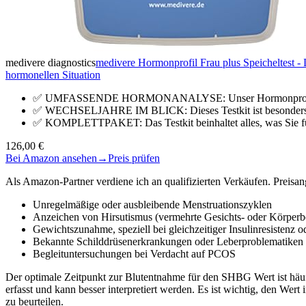
medivere diagnostics
medivere Hormonprofil Frau plus Speicheltest -
hormonellen Situation
✅ UMFASSENDE HORMONANALYSE: Unser Hormonprofil Frau 
✅ WECHSELJAHRE IM BLICK: Dieses Testkit ist besonders a
✅ KOMPLETTPAKET: Das Testkit beinhaltet alles, was Sie f
126,00 €
Bei Amazon ansehen
→
Preis prüfen
Als Amazon-Partner verdiene ich an qualifizierten Verkäufen. Preis
Unregelmäßige oder ausbleibende Menstruationszyklen
Anzeichen von Hirsutismus (vermehrte Gesichts- oder Körper
Gewichtszunahme, speziell bei gleichzeitiger Insulinresistenz 
Bekannte Schilddrüsenerkrankungen oder Leberproblematiken
Begleituntersuchungen bei Verdacht auf PCOS
Der optimale Zeitpunkt zur Blutentnahme für den SHBG Wert ist häufi
erfasst und kann besser interpretiert werden. Es ist wichtig, den W
zu beurteilen.