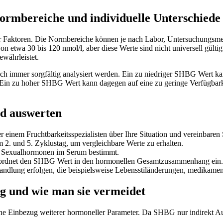
rmbereiche und individuelle Unterschiede
r Faktoren. Die Normbereiche können je nach Labor, Untersuchungsmet
 etwa 30 bis 120 nmol/l, aber diese Werte sind nicht universell gültig.
währleistet.
immer sorgfältig analysiert werden. Ein zu niedriger SHBG Wert kann 
 Ein zu hoher SHBG Wert kann dagegen auf eine zu geringe Verfügbarke
nd auswerten
r einem Fruchtbarkeitsspezialisten über Ihre Situation und vereinbaren
2. und 5. Zyklustag, um vergleichbare Werte zu erhalten.
Sexualhormonen im Serum bestimmt.
d ordnet den SHBG Wert in den hormonellen Gesamtzusammenhang ein.
andlung erfolgen, die beispielsweise Lebensstiländerungen, medikame
 und wie man sie vermeidet
hne Einbezug weiterer hormoneller Parameter. Da SHBG nur indirekt Aus