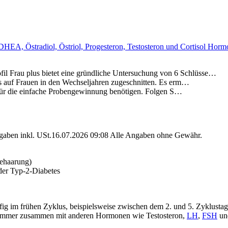
 DHEA, Östradiol, Östriol, Progesteron, Testosteron und Cortisol Hor
plus bietet eine gründliche Untersuchung von 6 Schlüsse…
uf Frauen in den Wechseljahren zugeschnitten. Es erm…
ür die einfache Probengewinnung benötigen. Folgen S…
angaben inkl. USt.16.07.2026 09:08 Alle Angaben ohne Gewähr.
behaarung)
oder Typ-2-Diabetes
g im frühen Zyklus, beispielsweise zwischen dem 2. und 5. Zyklustag.
ert immer zusammen mit anderen Hormonen wie Testosteron,
LH
,
FSH
u