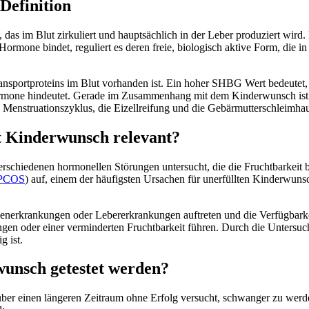
Definition
as im Blut zirkuliert und hauptsächlich in der Leber produziert wird.
mone bindet, reguliert es deren freie, biologisch aktive Form, die in
ansportproteins im Blut vorhanden ist. Ein hoher SHBG Wert bedeutet
 Hormone hindeutet. Gerade im Zusammenhang mit dem Kinderwunsch is
 Menstruationszyklus, die Eizellreifung und die Gebärmutterschleimha
 Kinderwunsch relevant?
chiedenen hormonellen Störungen untersucht, die die Fruchtbarkeit be
PCOS
) auf, einem der häufigsten Ursachen für unerfüllten Kinderwuns
nerkrankungen oder Lebererkrankungen auftreten und die Verfügbarke
n oder einer verminderten Fruchtbarkeit führen. Durch die Untersuchu
g ist.
unsch getestet werden?
r einen längeren Zeitraum ohne Erfolg versucht, schwanger zu werde