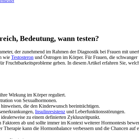
ermeidet
ich, Bedeutung, wann testen?
arameter, der zunehmend im Rahmen der Diagnostik bei Frauen mit un
en wie
Testosteron
und Östrogen im Körper. Für Frauen, die schwanger
ür Fruchtbarkeitsprobleme geben. In diesem Artikel erfahren Sie, w
ihre Wirkung im Körper reguliert.
ntration von Sexualhormonen.
inweisen, die den Kinderwunsch beeinträchtigen.
üsenerkrankungen,
Insulinresistenz
und Leberfunktionsstörungen.
dealerweise zu einem definierten Zykluszeitpunkt.
n Faktoren ab und sollte immer im Kontext weiterer Hormontests bewer
er Therapie kann die Hormonbalance verbessern und die Chancen auf 