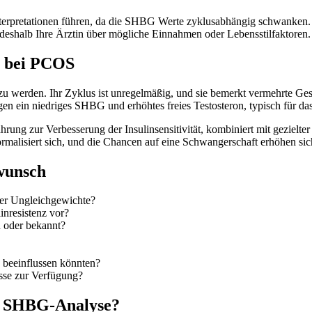
 Interpretationen führen, da die SHBG Werte zyklusabhängig schwank
deshalb Ihre Ärztin über mögliche Einnahmen oder Lebensstilfaktoren.
h bei PCOS
r zu werden. Ihr Zyklus ist unregelmäßig, und sie bemerkt vermehrte Ge
n ein niedriges SHBG und erhöhtes freies Testosteron, typisch für d
rung zur Verbesserung der Insulinsensitivität, kombiniert mit gezielt
alisiert sich, und die Chancen auf eine Schwangerschaft erhöhen sich
wunsch
ler Ungleichgewichte?
inresistenz vor?
 oder bekannt?
 beeinflussen könnten?
isse zur Verfügung?
er SHBG-Analyse?