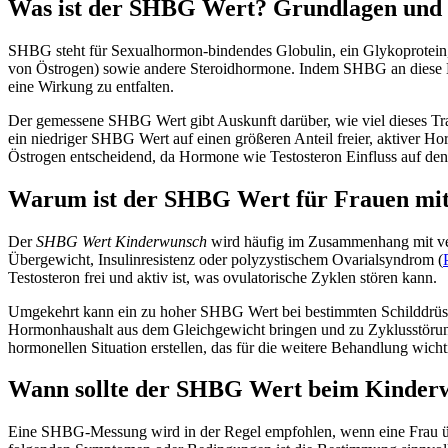
Was ist der SHBG Wert? Grundlagen und 
SHBG steht für Sexualhormon-bindendes Globulin, ein Glykoprotein, d
von Östrogen) sowie andere Steroidhormone. Indem SHBG an diese Hor
eine Wirkung zu entfalten.
Der gemessene SHBG Wert gibt Auskunft darüber, wie viel dieses Tr
ein niedriger SHBG Wert auf einen größeren Anteil freier, aktiver
Östrogen entscheidend, da Hormone wie Testosteron Einfluss auf den
Warum ist der SHBG Wert für Frauen mit
Der
SHBG Wert Kinderwunsch
wird häufig im Zusammenhang mit vers
Übergewicht, Insulinresistenz oder polyzystischem Ovarialsyndrom (
Testosteron frei und aktiv ist, was ovulatorische Zyklen stören kann.
Umgekehrt kann ein zu hoher SHBG Wert bei bestimmten Schilddrüse
Hormonhaushalt aus dem Gleichgewicht bringen und zu Zyklusstörunge
hormonellen Situation erstellen, das für die weitere Behandlung wichti
Wann sollte der SHBG Wert beim Kinderw
Eine SHBG-Messung wird in der Regel empfohlen, wenn eine Frau übe