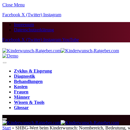
Close Menu
Facebook
X (Twitter)
Instagram
Impressum
Datenschutzerklärung
Facebook
X (Twitter)
Instagram
YouTube
Zyklus & Eisprung
Diagnostik
Behandlungen
Kosten
Frauen
Männer
Wissen & Tools
Glossar
Start
»
SHBG-Wert beim Kinderwunsch: Normbereich, Bedeutung, w