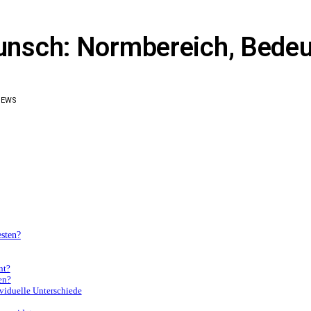
nsch: Normbereich, Bedeu
IEWS
sten?
nt?
en?
viduelle Unterschiede