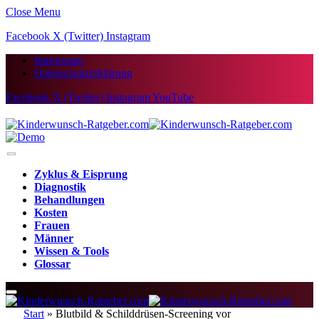
Close Menu
Facebook
X (Twitter)
Instagram
Impressum
Datenschutzerklärung
Facebook
X (Twitter)
Instagram
YouTube
Zyklus & Eisprung
Diagnostik
Behandlungen
Kosten
Frauen
Männer
Wissen & Tools
Glossar
Start
»
Blutbild & Schilddrüsen-Screening vor