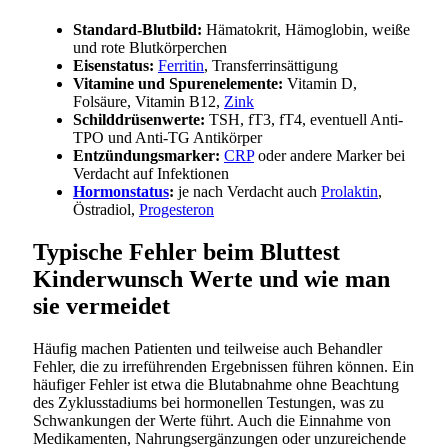
Standard-Blutbild:
Hämatokrit, Hämoglobin, weiße
und rote Blutkörperchen
Eisenstatus:
Ferritin
, Transferrinsättigung
Vitamine und Spurenelemente:
Vitamin D,
Folsäure, Vitamin B12,
Zink
Schilddrüsenwerte:
TSH, fT3, fT4, eventuell Anti-
TPO und Anti-TG Antikörper
Entzündungsmarker:
CRP
oder andere Marker bei
Verdacht auf Infektionen
Hormonstatus
:
je nach Verdacht auch
Prolaktin
,
Östradiol,
Progesteron
Typische Fehler beim Bluttest
Kinderwunsch Werte und wie man
sie vermeidet
Häufig machen Patienten und teilweise auch Behandler
Fehler, die zu irreführenden Ergebnissen führen können. Ein
häufiger Fehler ist etwa die Blutabnahme ohne Beachtung
des Zyklusstadiums bei hormonellen Testungen, was zu
Schwankungen der Werte führt. Auch die Einnahme von
Medikamenten, Nahrungsergänzungen oder unzureichende