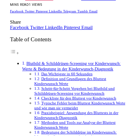
MINS READ
1
VIEWS
Facebook
Twitter
Pinterest
LinkedIn
Telegram
Tumblr
Email
Share
Facebook
Twitter
LinkedIn
Pinterest
Email
Table of Contents
Blutbild & Schilddrüsen-Screening vor Kinderwunsch:
Werte & Bedeutung in der Kinderwunsch-Diagnostik
Das Wichtigste in 60 Sekunden
Definition und Grundlagen des Bluttest
Kinderwunsch Werte
Schritt-für-Schritt Vorgehen bei Blutbild und
Schilddrüsen-Screening vor Kinderwunsch
Checkliste für den Bluttest vor Kinderwunsch
Typische Fehler beim Bluttest Kinderwunsch Werte
und wie man sie vermeidet
Praxisbeispiel: Anwendung des Bluttests in der
Kinderwunsch-Diagnostik
Methoden und Tools zur Analyse der Bluttest
Kinderwunsch Werte
Bedeutung der Schilddrüse im Kinderwunsch: