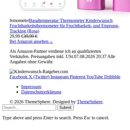
femometer
Basaltemperatur Thermometer Kinderwunsch
Fruchtbarkeitsthermometer für Fruchtbarkeit- und Eisprung-
Tracking (Rosa)
29,99 €
39,99 €
Bei Amazon ansehen
→
Als Amazon-Partner verdiene ich an qualifizierten
Verkäufen. Preisangaben inkl. USt.07.08.2026 20:37 Alle
Angaben ohne Gewähr.
Facebook
X (Twitter)
Instagram
Pinterest
YouTube
Dribbble
Impressum
Datenschutzerklärung
© 2026 ThemeSphere. Designed by
ThemeSphere
.
Submit
Type above and press
Enter
to search. Press
Esc
to cancel.