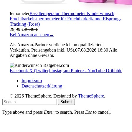
femometer
Basaltemperatur Thermometer Kinderwunsch
Fruchtbarkeitsthermometer für Fruchtbarkeit- und Eisprung-
Tracking (Rosa)
29,99 €
39,99 €
Bei Amazon ansehen
→
Als Amazon-Partner verdiene ich an qualifizierten
Verkäufen. Preisangaben inkl. USt.07.08.2026 16:30 Alle
Angaben ohne Gewähr.
Facebook
X (Twitter)
Instagram
Pinterest
YouTube
Dribbble
Impressum
Datenschutzerklärung
© 2026 ThemeSphere. Designed by
ThemeSphere
.
Submit
Type above and press
Enter
to search. Press
Esc
to cancel.