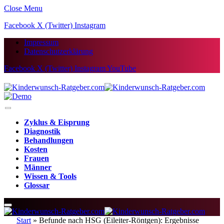
Close Menu
Facebook
X (Twitter)
Instagram
Impressum
Datenschutzerklärung
Facebook
X (Twitter)
Instagram
YouTube
Zyklus & Eisprung
Diagnostik
Behandlungen
Kosten
Frauen
Männer
Wissen & Tools
Glossar
Start
»
Befunde nach HSG (Eileiter-Röntgen): Ergebnisse