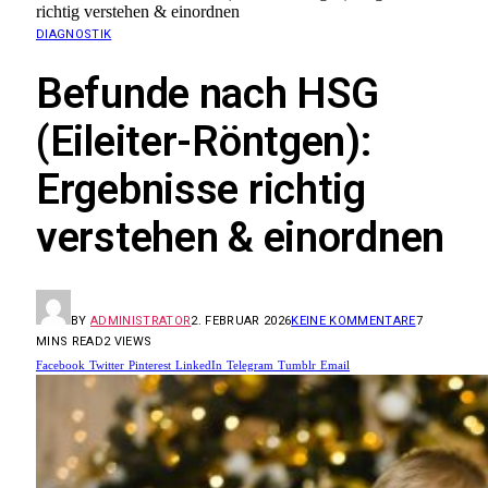
richtig verstehen & einordnen
DIAGNOSTIK
Befunde nach HSG
(Eileiter-Röntgen):
Ergebnisse richtig
verstehen & einordnen
BY
ADMINISTRATOR
2. FEBRUAR 2026
KEINE KOMMENTARE
7
MINS READ
2
VIEWS
Facebook
Twitter
Pinterest
LinkedIn
Telegram
Tumblr
Email