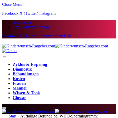
Close Menu
Facebook
X (Twitter)
Instagram
Impressum
Datenschutzerklärung
Facebook
X (Twitter)
Instagram
YouTube
Zyklus & Eisprung
Diagnostik
Behandlungen
Kosten
Frauen
Männer
Wissen & Tools
Glossar
Start
»
Auffällige Befunde bei WHO-Spermiogramm: