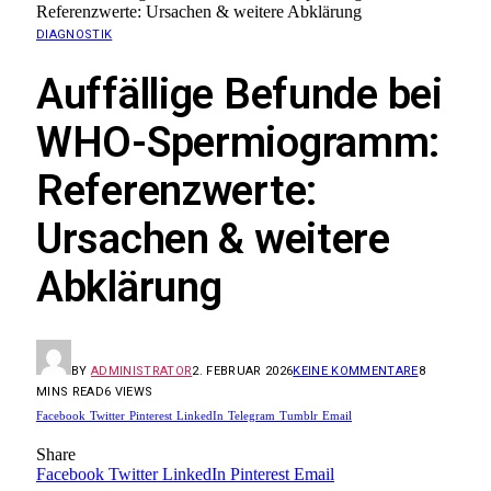
Referenzwerte: Ursachen & weitere Abklärung
DIAGNOSTIK
Auffällige Befunde bei
WHO-Spermiogramm:
Referenzwerte:
Ursachen & weitere
Abklärung
BY
ADMINISTRATOR
2. FEBRUAR 2026
KEINE KOMMENTARE
8
MINS READ
6
VIEWS
Facebook
Twitter
Pinterest
LinkedIn
Telegram
Tumblr
Email
Share
Facebook
Twitter
LinkedIn
Pinterest
Email