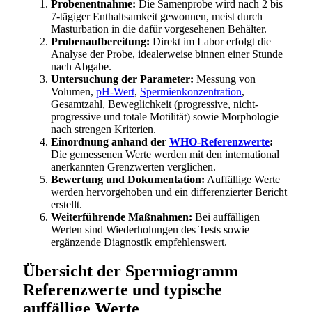
Probenentnahme:
Die Samenprobe wird nach 2 bis
7-tägiger Enthaltsamkeit gewonnen, meist durch
Masturbation in die dafür vorgesehenen Behälter.
Probenaufbereitung:
Direkt im Labor erfolgt die
Analyse der Probe, idealerweise binnen einer Stunde
nach Abgabe.
Untersuchung der Parameter:
Messung von
Volumen,
pH-Wert
,
Spermienkonzentration
,
Gesamtzahl, Beweglichkeit (progressive, nicht-
progressive und totale Motilität) sowie Morphologie
nach strengen Kriterien.
Einordnung anhand der
WHO-Referenzwerte
:
Die gemessenen Werte werden mit den international
anerkannten Grenzwerten verglichen.
Bewertung und Dokumentation:
Auffällige Werte
werden hervorgehoben und ein differenzierter Bericht
erstellt.
Weiterführende Maßnahmen:
Bei auffälligen
Werten sind Wiederholungen des Tests sowie
ergänzende Diagnostik empfehlenswert.
Übersicht der Spermiogramm
Referenzwerte und typische
auffällige Werte