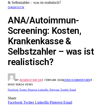
& Selbstzahler – was ist realistisch?
DIAGNOSTIK
ANA/Autoimmun-
Screening: Kosten,
Krankenkasse &
Selbstzahler – was ist
realistisch?
BY
ADMINISTRATOR
2. FEBRUAR 2026
KEINE KOMMENTARE
8
MINS READ
6
VIEWS
Facebook
Twitter
Pinterest
LinkedIn
Telegram
Tumblr
Email
Share
Facebook
Twitter
LinkedIn
Pinterest
Email