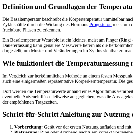
Definition und Grundlagen der Temperat
Die Basaltemperatur beschreibt die Körpertemperatur unmittelbar nac
Zyklushälfte durch die Wirkung des Hormons
Progesteron
meist um c
fruchtbare Phasen zu erkennen.
Ein Basaltemperatur Wearable ist ein kleines, meist am Finger (Ring
Dauererfassung kann genauere Messwerte liefern als die herkömmlich
dargestellt, um Muster und Veränderungen im Zyklus sichtbar zu mac
Wie funktioniert die Temperaturmessung 
Im Vergleich zur herkömmlichen Methode an einem festen Messpunkt u
auch eine einigermaßen repräsentative Körperkerntemperatur. Die g
Dort werden die Temperaturwerte anhand eines Algorithmus verarbei
eventuelle Außeneinflüsse teilweise ausgeglichen, was die Aussagekra
der empfohlenen Tragezeiten.
Schritt-für-Schritt Anleitung zur Nutzung
Vorbereitung:
Gerät vor der ersten Nutzung aufladen und mi
Platzierung:
Ring oder Armband nachts am korrekt vorgegeben