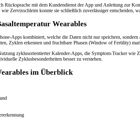
ach Rücksprache mit dem Kundendienst der App und Anleitung zur Kontro
 wie Zervixschleim konnte sie schließlich zuverlässiger entscheiden,
Basaltemperatur Wearables
ne-Apps kombiniert, welche die Daten nicht nur speichern, sondern auc
tten, Zyklen erkennen und fruchtbare Phasen (Window of Fertility) mar
 Nutzung zyklusorientierter Kalender-Apps, die Symptom-Tracker wie Z
dividuelle Zyklusbesonderheiten besser zu verstehen.
Wearables im Überblick
wand
tererkennung