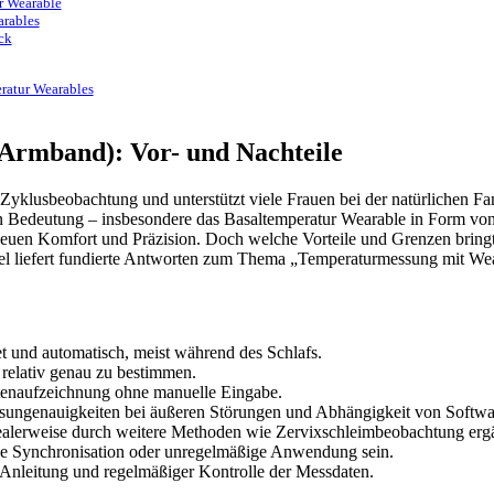
r Wearable
arables
ck
ratur Wearables
Armband): Vor- und Nachteile
r Zyklusbeobachtung und unterstützt viele Frauen bei der natürlichen 
an Bedeutung – insbesondere das Basaltemperatur Wearable in Form von
neuen Komfort und Präzision. Doch welche Vorteile und Grenzen bringt
rtikel liefert fundierte Antworten zum Thema „Temperaturmessung mit W
t und automatisch, meist während des Schlafs.
 relativ genau zu bestimmen.
atenaufzeichnung ohne manuelle Eingabe.
sungenauigkeiten bei äußeren Störungen und Abhängigkeit von Softwa
d idealerweise durch weitere Methoden wie Zervixschleimbeobachtung er
de Synchronisation oder unregelmäßige Anwendung sein.
t-Anleitung und regelmäßiger Kontrolle der Messdaten.