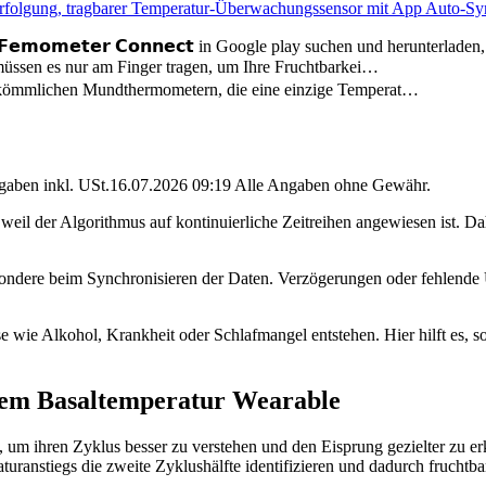
rfolgung, tragbarer Temperatur-Überwachungssensor mit App Auto-Syn
𝗲𝗺𝗼𝗺𝗲𝘁𝗲𝗿 𝗖𝗼𝗻𝗻𝗲𝗰𝘁 in Google play suchen und herunterlad
ssen es nur am Finger tragen, um Ihre Fruchtbarkei…
ömmlichen Mundthermometern, die eine einzige Temperat…
angaben inkl. USt.16.07.2026 09:19 Alle Angaben ohne Gewähr.
eil der Algorithmus auf kontinuierliche Zeitreihen angewiesen ist. Da
sondere beim Synchronisieren der Daten. Verzögerungen oder fehlende 
ie Alkohol, Krankheit oder Schlafmangel entstehen. Hier hilft es, so
inem Basaltemperatur Wearable
um ihren Zyklus besser zu verstehen und den Eisprung gezielter zu erk
uranstiegs die zweite Zyklushälfte identifizieren und dadurch fruchtba