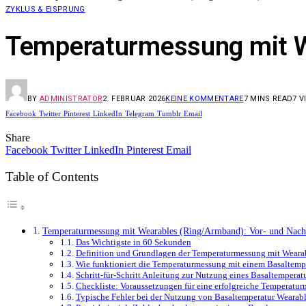
ZYKLUS & EISPRUNG
Temperaturmessung mit We
BY
ADMINISTRATOR
2. FEBRUAR 2026
KEINE KOMMENTARE
7 MINS READ
7
V
Facebook
Twitter
Pinterest
LinkedIn
Telegram
Tumblr
Email
Share
Facebook
Twitter
LinkedIn
Pinterest
Email
Table of Contents
Temperaturmessung mit Wearables (Ring/Armband): Vor- und Nacht
Das Wichtigste in 60 Sekunden
Definition und Grundlagen der Temperaturmessung mit Weara
Wie funktioniert die Temperaturmessung mit einem Basaltemp
Schritt-für-Schritt Anleitung zur Nutzung eines Basaltemperat
Checkliste: Voraussetzungen für eine erfolgreiche Temperatu
Typische Fehler bei der Nutzung von Basaltemperatur Wearab