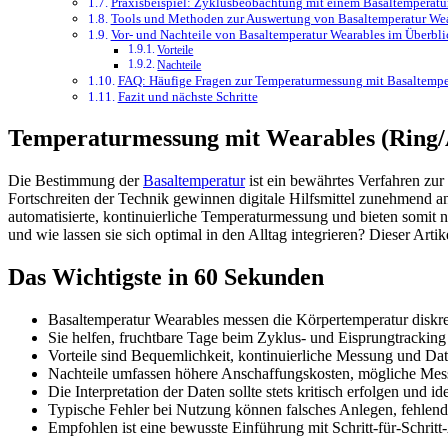
Praxisbeispiel: Zyklusbeobachtung mit einem Basaltemperatu
Tools und Methoden zur Auswertung von Basaltemperatur We
Vor- und Nachteile von Basaltemperatur Wearables im Überbli
Vorteile
Nachteile
FAQ: Häufige Fragen zur Temperaturmessung mit Basaltempe
Fazit und nächste Schritte
Temperaturmessung mit Wearables (Ring/
Die Bestimmung der
Basaltemperatur
ist ein bewährtes Verfahren zu
Fortschreiten der Technik gewinnen digitale Hilfsmittel zunehmend 
automatisierte, kontinuierliche Temperaturmessung und bieten somit 
und wie lassen sie sich optimal in den Alltag integrieren? Dieser A
Das Wichtigste in 60 Sekunden
Basaltemperatur Wearables messen die Körpertemperatur diskre
Sie helfen, fruchtbare Tage beim Zyklus- und Eisprungtracking
Vorteile sind Bequemlichkeit, kontinuierliche Messung und D
Nachteile umfassen höhere Anschaffungskosten, mögliche Mes
Die Interpretation der Daten sollte stets kritisch erfolgen un
Typische Fehler bei Nutzung können falsches Anlegen, fehlen
Empfohlen ist eine bewusste Einführung mit Schritt-für-Schrit