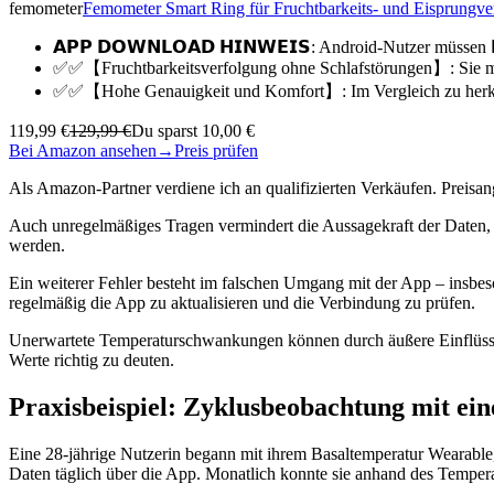
femometer
Femometer Smart Ring für Fruchtbarkeits- und Eisprungve
𝗔𝗣𝗣 𝗗𝗢𝗪𝗡𝗟𝗢𝗔𝗗 𝗛𝗜𝗡𝗪𝗘𝗜𝗦: Android-Nutzer müssen 
✅✅【Fruchtbarkeitsverfolgung ohne Schlafstörungen】: Sie mü
✅✅【Hohe Genauigkeit und Komfort】: Im Vergleich zu herk
119,99 €
129,99 €
Du sparst 10,00 €
Bei Amazon ansehen
→
Preis prüfen
Als Amazon-Partner verdiene ich an qualifizierten Verkäufen. Preis
Auch unregelmäßiges Tragen vermindert die Aussagekraft der Daten, w
werden.
Ein weiterer Fehler besteht im falschen Umgang mit der App – insbe
regelmäßig die App zu aktualisieren und die Verbindung zu prüfen.
Unerwartete Temperaturschwankungen können durch äußere Einflüsse w
Werte richtig zu deuten.
Praxisbeispiel: Zyklusbeobachtung mit e
Eine 28-jährige Nutzerin begann mit ihrem Basaltemperatur Wearable, 
Daten täglich über die App. Monatlich konnte sie anhand des Temperat