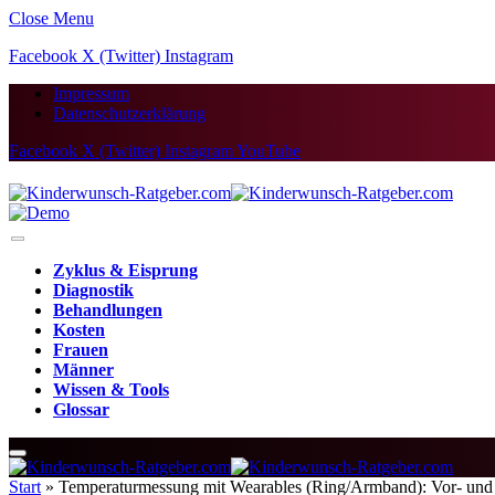
Close Menu
Facebook
X (Twitter)
Instagram
Impressum
Datenschutzerklärung
Facebook
X (Twitter)
Instagram
YouTube
Zyklus & Eisprung
Diagnostik
Behandlungen
Kosten
Frauen
Männer
Wissen & Tools
Glossar
Start
»
Temperaturmessung mit Wearables (Ring/Armband): Vor- und 