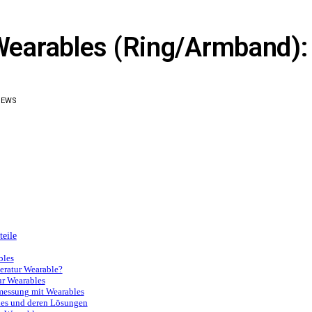
arables (Ring/Armband): 
IEWS
eile
bles
eratur Wearable?
ur Wearables
rmessung mit Wearables
les und deren Lösungen