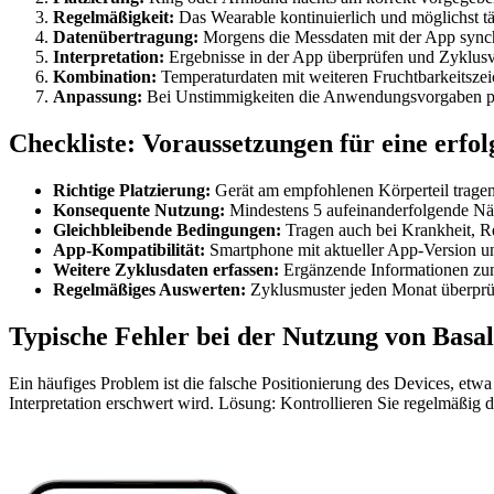
Regelmäßigkeit:
Das Wearable kontinuierlich und möglichst tä
Datenübertragung:
Morgens die Messdaten mit der App synch
Interpretation:
Ergebnisse in der App überprüfen und Zyklusve
Kombination:
Temperaturdaten mit weiteren Fruchtbarkeitsze
Anpassung:
Bei Unstimmigkeiten die Anwendungsvorgaben prü
Checkliste: Voraussetzungen für eine erf
Richtige Platzierung:
Gerät am empfohlenen Körperteil tragen
Konsequente Nutzung:
Mindestens 5 aufeinanderfolgende Näc
Gleichbleibende Bedingungen:
Tragen auch bei Krankheit, R
App-Kompatibilität:
Smartphone mit aktueller App-Version un
Weitere Zyklusdaten erfassen:
Ergänzende Informationen zu
Regelmäßiges Auswerten:
Zyklusmuster jeden Monat überprü
Typische Fehler bei der Nutzung von Bas
Ein häufiges Problem ist die falsche Positionierung des Devices, et
Interpretation erschwert wird. Lösung: Kontrollieren Sie regelmäßig d