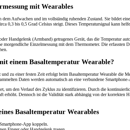
urmessung mit Wearables
h dem Aufwachen und im vollständig ruhenden Zustand. Sie bildet eine 
irca 0,3 bis 0,5 Grad Celsius steigt. Dieses Temperatursignal kann he
) oder Handgelenk (Armband) getragenes Gerät, das die Temperatur auto
e morgendliche Einzelmessung mit dem Thermometer. Die erfassten Dat
hen.
mit einem Basaltemperatur Wearable?
nd zu einer festen Zeit erfolgt beim Basaltemperatur Wearable die Me
esammelten Daten werden automatisch an eine verbundene Smartphone-A
tet, um den Verlauf des Zyklus zu identifizieren. Durch die kontinu
ft erhöht. Dennoch ist die Validität stark abhängig von der korrekten
 eines Basaltemperatur Wearables
t Smartphone-App koppeln.
en Finger oder Handgelenk tragen.