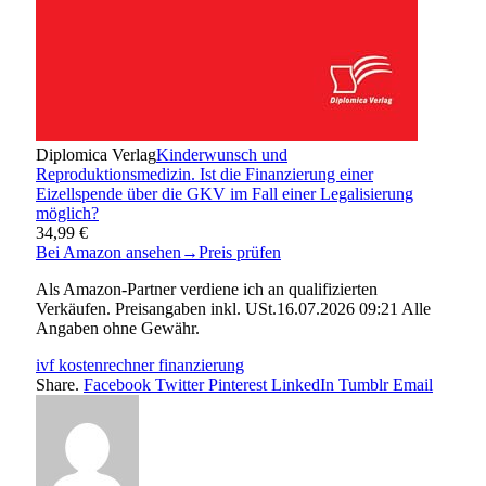
Diplomica Verlag
Kinderwunsch und
Reproduktionsmedizin. Ist die Finanzierung einer
Eizellspende über die GKV im Fall einer Legalisierung
möglich?
34,99 €
Bei Amazon ansehen
→
Preis prüfen
Als Amazon-Partner verdiene ich an qualifizierten
Verkäufen. Preisangaben inkl. USt.16.07.2026 09:21 Alle
Angaben ohne Gewähr.
ivf kostenrechner finanzierung
Share.
Facebook
Twitter
Pinterest
LinkedIn
Tumblr
Email