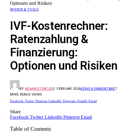
Optionen und Risiken
WISSEN & TOOLS
IVF-Kostenrechner:
Ratenzahlung &
Finanzierung:
Optionen und Risiken
BY
ADMINISTRATOR
2. FEBRUAR 2026
KEINE KOMMENTARE
7
MINS READ
2
VIEWS
Facebook
Twitter
Pinterest
LinkedIn
Telegram
Tumblr
Email
Share
Facebook
Twitter
LinkedIn
Pinterest
Email
Table of Contents