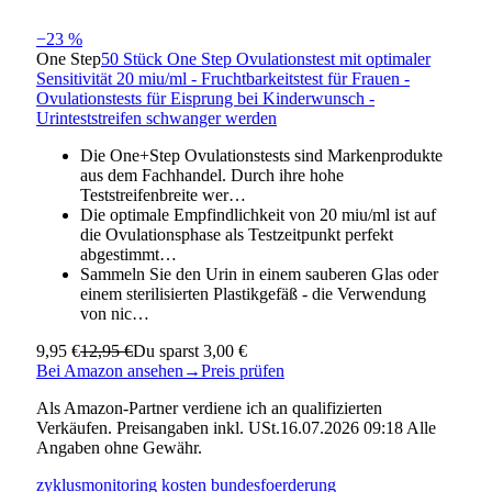
−23 %
One Step
50 Stück One Step Ovulationstest mit optimaler
Sensitivität 20 miu/ml - Fruchtbarkeitstest für Frauen -
Ovulationstests für Eisprung bei Kinderwunsch -
Urinteststreifen schwanger werden
Die One+Step Ovulationstests sind Markenprodukte
aus dem Fachhandel. Durch ihre hohe
Teststreifenbreite wer…
Die optimale Empfindlichkeit von 20 miu/ml ist auf
die Ovulationsphase als Testzeitpunkt perfekt
abgestimmt…
Sammeln Sie den Urin in einem sauberen Glas oder
einem sterilisierten Plastikgefäß - die Verwendung
von nic…
9,95 €
12,95 €
Du sparst 3,00 €
Bei Amazon ansehen
→
Preis prüfen
Als Amazon-Partner verdiene ich an qualifizierten
Verkäufen. Preisangaben inkl. USt.16.07.2026 09:18 Alle
Angaben ohne Gewähr.
zyklusmonitoring kosten bundesfoerderung