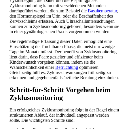
Zyklusbeginn, die Dauer und die Eisprungphase.
Zyklusmonitoring kann mit verschiedenen Methoden
durchgeführt werden, die zum Beispiel die
Basaltemperatur
,
den Hormonspiegel im Urin, oder die Beschaffenheit des
Zervixschleims erfassen. Auch Ultraschalluntersuchungen
können zum Zyklusmonitoring gehören, besonders wenn sie
in einer gynäkologischen Praxis vorgenommen werden.
Die regelmäßige Erfassung dieser Daten ermöglicht eine
Einschätzung der fruchtbaren Phase, die meist nur wenige
Tage im Monat umfasst. Der benefit von Zyklusmonitoring
liegt darin, dass Paare gezielter und effizienter beim
Kinderwunsch vorgehen können, indem sie die
Wahrscheinlichkeit einer
Befruchtung
optimieren.
Gleichzeitig hilft es, Zyklusschwankungen frühzeitig zu
erkennen und gegebenenfalls ärztliche Beratung einzuholen.
Schritt-für-Schritt Vorgehen beim
Zyklusmonitoring
Ein erfolgreiches Zyklusmonitoring folgt in der Regel einem
strukturierten Ablauf, der individuell angepasst werden
sollte. Die wichtigsten Schritte sind: