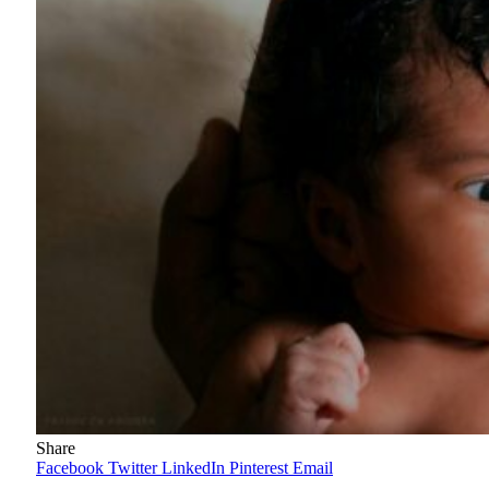
Share
Facebook
Twitter
LinkedIn
Pinterest
Email