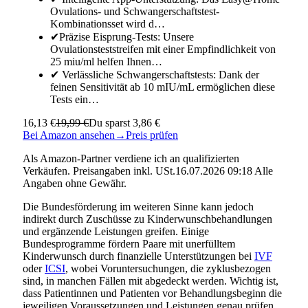
Ovulations- und Schwangerschaftstest-
Kombinationsset wird d…
✔Präzise Eisprung-Tests: Unsere
Ovulationsteststreifen mit einer Empfindlichkeit von
25 miu/ml helfen Ihnen…
✔ Verlässliche Schwangerschaftstests: Dank der
feinen Sensitivität ab 10 mIU/mL ermöglichen diese
Tests ein…
16,13 €
19,99 €
Du sparst 3,86 €
Bei Amazon ansehen
→
Preis prüfen
Als Amazon-Partner verdiene ich an qualifizierten
Verkäufen. Preisangaben inkl. USt.16.07.2026 09:18 Alle
Angaben ohne Gewähr.
Die Bundesförderung im weiteren Sinne kann jedoch
indirekt durch Zuschüsse zu Kinderwunschbehandlungen
und ergänzende Leistungen greifen. Einige
Bundesprogramme fördern Paare mit unerfülltem
Kinderwunsch durch finanzielle Unterstützungen bei
IVF
oder
ICSI
, wobei Voruntersuchungen, die zyklusbezogen
sind, in manchen Fällen mit abgedeckt werden. Wichtig ist,
dass Patientinnen und Patienten vor Behandlungsbeginn die
jeweiligen Voraussetzungen und Leistungen genau prüfen,