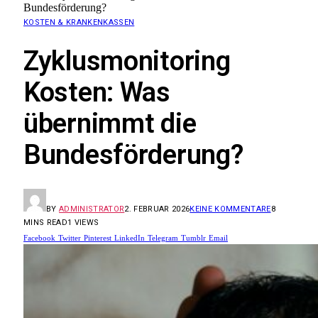
Bundesförderung?
KOSTEN & KRANKENKASSEN
Zyklusmonitoring
Kosten: Was
übernimmt die
Bundesförderung?
BY
ADMINISTRATOR
2. FEBRUAR 2026
KEINE KOMMENTARE
8
MINS READ
1
VIEWS
Facebook
Twitter
Pinterest
LinkedIn
Telegram
Tumblr
Email