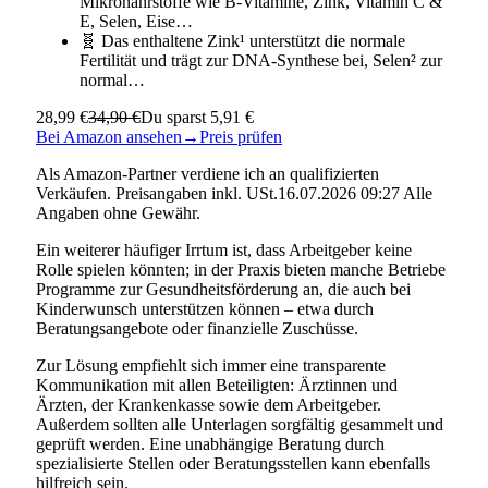
Mikronährstoffe wie B-Vitamine, Zink, Vitamin C &
E, Selen, Eise…
🧬 Das enthaltene Zink¹ unterstützt die normale
Fertilität und trägt zur DNA-Synthese bei, Selen² zur
normal…
28,99 €
34,90 €
Du sparst 5,91 €
Bei Amazon ansehen
→
Preis prüfen
Als Amazon-Partner verdiene ich an qualifizierten
Verkäufen. Preisangaben inkl. USt.16.07.2026 09:27 Alle
Angaben ohne Gewähr.
Ein weiterer häufiger Irrtum ist, dass Arbeitgeber keine
Rolle spielen könnten; in der Praxis bieten manche Betriebe
Programme zur Gesundheitsförderung an, die auch bei
Kinderwunsch unterstützen können – etwa durch
Beratungsangebote oder finanzielle Zuschüsse.
Zur Lösung empfiehlt sich immer eine transparente
Kommunikation mit allen Beteiligten: Ärztinnen und
Ärzten, der Krankenkasse sowie dem Arbeitgeber.
Außerdem sollten alle Unterlagen sorgfältig gesammelt und
geprüft werden. Eine unabhängige Beratung durch
spezialisierte Stellen oder Beratungsstellen kann ebenfalls
hilfreich sein.