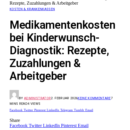
Rezepte, Zuzahlungen & Arbeitgeber
KOSTEN & KRANKENKASSEN
Medikamentenkosten
bei Kinderwunsch-
Diagnostik: Rezepte,
Zuzahlungen &
Arbeitgeber
BY
ADMINISTRATOR
2. FEBRUAR 2026
KEINE KOMMENTARE
7
MINS READ
4
VIEWS
Facebook
Twitter
Pinterest
LinkedIn
Telegram
Tumblr
Email
Share
Facebook
Twitter
LinkedIn
Pinterest
Email