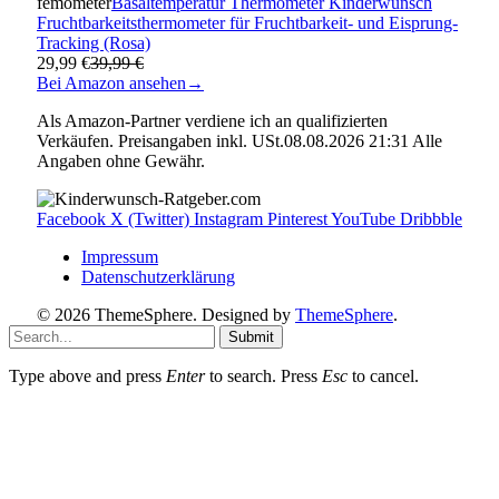
femometer
Basaltemperatur Thermometer Kinderwunsch
Fruchtbarkeitsthermometer für Fruchtbarkeit- und Eisprung-
Tracking (Rosa)
29,99 €
39,99 €
Bei Amazon ansehen
→
Als Amazon-Partner verdiene ich an qualifizierten
Verkäufen. Preisangaben inkl. USt.08.08.2026 21:31 Alle
Angaben ohne Gewähr.
Facebook
X (Twitter)
Instagram
Pinterest
YouTube
Dribbble
Impressum
Datenschutzerklärung
© 2026 ThemeSphere. Designed by
ThemeSphere
.
Submit
Type above and press
Enter
to search. Press
Esc
to cancel.