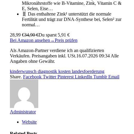
Mikronährstoffe wie B-Vitamine, Zink, Vitamin C &
E, Selen, Eise…
🧬 Das enthaltene Zink¹ unterstützt die normale
Fertilität und trägt zur DNA-Synthese bei, Selen² zur
normal…
28,99 €
34,90 €
Du sparst 5,91 €
Bei Amazon ansehen
→
Preis prüfen
Als Amazon-Partner verdiene ich an qualifizierten
Verkäufen. Preisangaben inkl. USt.16.07.2026 09:34 Alle
Angaben ohne Gewähr.
kinderwunsch diagnostik kosten landesfoerderung
Share.
Facebook
Twitter
Pinterest
LinkedIn
Tumblr
Email
Administrator
Website
Related
Posts