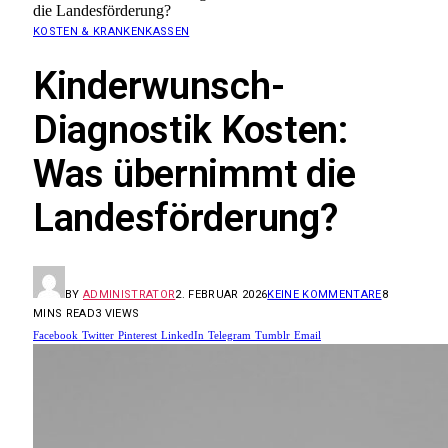
die Landesförderung?
KOSTEN & KRANKENKASSEN
Kinderwunsch-
Diagnostik Kosten:
Was übernimmt die
Landesförderung?
BY
ADMINISTRATOR
2. FEBRUAR 2026
KEINE KOMMENTARE
8
MINS READ
3
VIEWS
Facebook
Twitter
Pinterest
LinkedIn
Telegram
Tumblr
Email