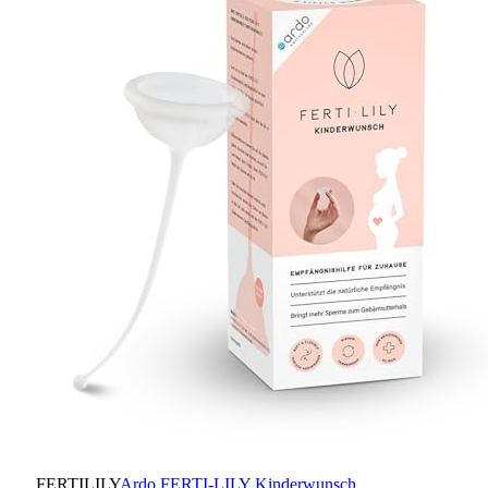
FERTILILY
Ardo FERTI-LILY Kinderwunsch