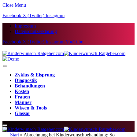
Close Menu
Facebook
X (Twitter)
Instagram
Impressum
Datenschutzerklärung
Facebook
X (Twitter)
Instagram
YouTube
Zyklus & Eisprung
Diagnostik
Behandlungen
Kosten
Frauen
Männer
Wissen & Tools
Glossar
Start
»
Abrechnung bei Kinderwunschbehandlung: So