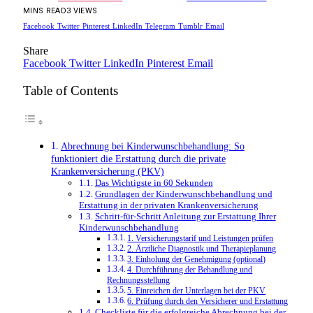
MINS READ
3
VIEWS
Facebook
Twitter
Pinterest
LinkedIn
Telegram
Tumblr
Email
Share
Facebook
Twitter
LinkedIn
Pinterest
Email
Table of Contents
Abrechnung bei Kinderwunschbehandlung: So
funktioniert die Erstattung durch die private
Krankenversicherung (PKV)
Das Wichtigste in 60 Sekunden
Grundlagen der Kinderwunschbehandlung und
Erstattung in der privaten Krankenversicherung
Schritt-für-Schritt Anleitung zur Erstattung Ihrer
Kinderwunschbehandlung
1. Versicherungstarif und Leistungen prüfen
2. Ärztliche Diagnostik und Therapieplanung
3. Einholung der Genehmigung (optional)
4. Durchführung der Behandlung und
Rechnungsstellung
5. Einreichen der Unterlagen bei der PKV
6. Prüfung durch den Versicherer und Erstattung
Checkliste für die erfolgreiche Abrechnung bei der