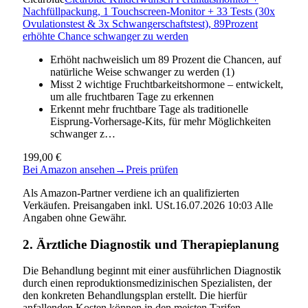
Nachfüllpackung, 1 Touchscreen-Monitor + 33 Tests (30x
Ovulationstest & 3x Schwangerschaftstest), 89Prozent
erhöhte Chance schwanger zu werden
Erhöht nachweislich um 89 Prozent die Chancen, auf
natürliche Weise schwanger zu werden (1)
Misst 2 wichtige Fruchtbarkeitshormone – entwickelt,
um alle fruchtbaren Tage zu erkennen
Erkennt mehr fruchtbare Tage als traditionelle
Eisprung-Vorhersage-Kits, für mehr Möglichkeiten
schwanger z…
199,00 €
Bei Amazon ansehen
→
Preis prüfen
Als Amazon-Partner verdiene ich an qualifizierten
Verkäufen. Preisangaben inkl. USt.16.07.2026 10:03 Alle
Angaben ohne Gewähr.
2. Ärztliche Diagnostik und Therapieplanung
Die Behandlung beginnt mit einer ausführlichen Diagnostik
durch einen reproduktionsmedizinischen Spezialisten, der
den konkreten Behandlungsplan erstellt. Die hierfür
anfallenden Kosten können in den meisten Tarifen