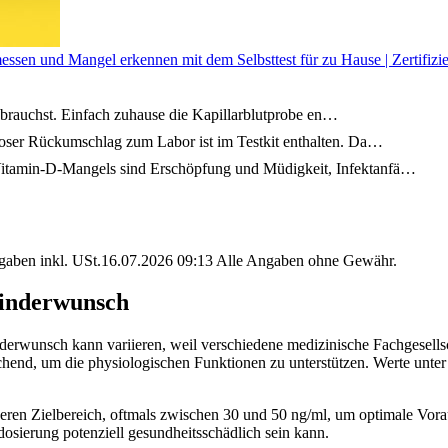
en und Mangel erkennen mit dem Selbsttest für zu Hause | Zertifizi
rauchst. Einfach zuhause die Kapillarblutprobe en…
 Rückumschlag zum Labor ist im Testkit enthalten. Da…
in-D-Mangels sind Erschöpfung und Müdigkeit, Infektanfä…
angaben inkl. USt.16.07.2026 09:13 Alle Angaben ohne Gewähr.
Kinderwunsch
erwunsch kann variieren, weil verschiedene medizinische Fachgesellsch
hend, um die physiologischen Funktionen zu unterstützen. Werte unter 
heren Zielbereich, oftmals zwischen 30 und 50 ng/ml, um optimale Vor
osierung potenziell gesundheitsschädlich sein kann.