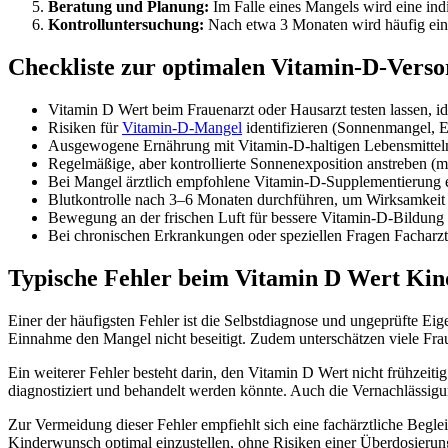
Beratung und Planung:
Im Falle eines Mangels wird eine in
Kontrolluntersuchung:
Nach etwa 3 Monaten wird häufig ein
Checkliste zur optimalen Vitamin-D-Vers
Vitamin D Wert beim Frauenarzt oder Hausarzt testen lassen, i
Risiken für
Vitamin-D-Mangel
identifizieren (Sonnenmangel, 
Ausgewogene Ernährung mit Vitamin-D-haltigen Lebensmitteln sic
Regelmäßige, aber kontrollierte Sonnenexposition anstreben 
Bei Mangel ärztlich empfohlene Vitamin-D-Supplementierung 
Blutkontrolle nach 3–6 Monaten durchführen, um Wirksamkeit 
Bewegung an der frischen Luft für bessere Vitamin-D-Bildung 
Bei chronischen Erkrankungen oder speziellen Fragen Facharzt 
Typische Fehler beim Vitamin D Wert Kin
Einer der häufigsten Fehler ist die Selbstdiagnose und ungeprüfte
Einnahme den Mangel nicht beseitigt. Zudem unterschätzen viele Fra
Ein weiterer Fehler besteht darin, den Vitamin D Wert nicht frühzeiti
diagnostiziert und behandelt werden könnte. Auch die Vernachlässigun
Zur Vermeidung dieser Fehler empfiehlt sich eine fachärztliche Begle
Kinderwunsch optimal einzustellen, ohne Risiken einer Überdosierun