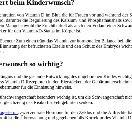
ert beim Kinderwunsch?
tration von Vitamin D im Blut, die für Frauen vor und während der Sch
 wird, darunter die Regulierung des Kalzium- und Phosphathaushalts so
in Mangel sowohl die Fruchtbarkeit als auch den Verlauf einer Schwang
er für den Vitamin-D-Status im Körper ist.
Ebenen: Zum einen trägt das Vitamin zur hormonellen Balance bei, die 
e Einnistung der befruchteten Eizelle und den Schutz des Embryos wich
n.
rwunsch so wichtig?
mpfängnis und die gesunde Entwicklung des ungeborenen Kindes wichti
ss Vitamin D Rezeptoren in den Eierstöcken, der Gebärmutterschleimha
ebärmutter für die Einnistung hinweist.
rühschwangerschaft besonders wichtig ist, um die Schwangerschaft ni
 gleichzeitig das Risiko für Fehlgeburten senken.
ogesteron
, zwei zentrale Hormone für den Zyklus und die Aufrechterh
mit ist die Überwachung und gegebenenfalls Korrektur des Vitamin D