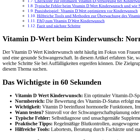
Checkliste zur optimalen Vitamin-D-Versorgung bei Kinderw
Typische Fehler beim Vitamin D Wert Kinderwunsch und wie S
Praxisbeispiel: Vitamin D Wert optimieren vor Kinderwunsch
Hilfreiche Tools und Methoden zur Überwachung des Vitam
FAQ zum Vitamin D Wert Kinderwunsch
Fazit und nächste Schritte
Vitamin D-Wert beim Kinderwunsch: Norm
Der Vitamin D Wert Kinderwunsch steht häufig im Fokus von Frauen, 
und eine gesunde Schwangerschaft. In diesem Artikel erfahren Sie, w
welche Schritte Sie bei Auffälligkeiten ergreifen können. Die Zielg
diesem Thema suchen.
Das Wichtigste in 60 Sekunden
Vitamin D Wert Kinderwunsch:
Ein optimaler Vitamin-D-Spi
Normbereich:
Die Bewertung des Vitamin-D-Status erfolgt me
Wichtigkeit:
Vitamin D beeinflusst hormonelle Funktionen, 
Wann testen?
Sinnvoll vor der Schwangerschaftsplanung oder 
Typische Fehler:
Selbstdiagnose und unsachgemäße Supplement
Praktische Tipps:
Regelmäßige Blutkontrollen, ausgewogene 
Hilfreiche Tools:
Labortests, Beratung durch Fachärzte und sta