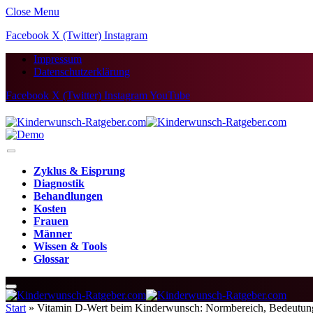
Close Menu
Facebook
X (Twitter)
Instagram
Impressum
Datenschutzerklärung
Facebook
X (Twitter)
Instagram
YouTube
Zyklus & Eisprung
Diagnostik
Behandlungen
Kosten
Frauen
Männer
Wissen & Tools
Glossar
Start
»
Vitamin D-Wert beim Kinderwunsch: Normbereich, Bedeutung