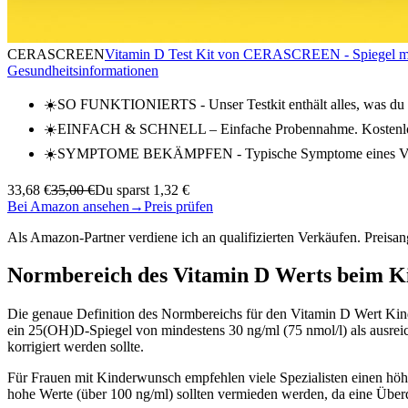
CERASCREEN
Vitamin D Test Kit von CERASCREEN - Spiegel mess
Gesundheitsinformationen
☀️SO FUNKTIONIERTS - Unser Testkit enthält alles, was du b
☀️EINFACH & SCHNELL – Einfache Probennahme. Kostenloser
☀️SYMPTOME BEKÄMPFEN - Typische Symptome eines Vitam
33,68 €
35,00 €
Du sparst 1,32 €
Bei Amazon ansehen
→
Preis prüfen
Als Amazon-Partner verdiene ich an qualifizierten Verkäufen. Preis
Normbereich des Vitamin D Werts beim 
Die genaue Definition des Normbereichs für den Vitamin D Wert Kind
ein 25(OH)D-Spiegel von mindestens 30 ng/ml (75 nmol/l) als ausreic
korrigiert werden sollte.
Für Frauen mit Kinderwunsch empfehlen viele Spezialisten einen hö
hohe Werte (über 100 ng/ml) sollten vermieden werden, da eine Überd