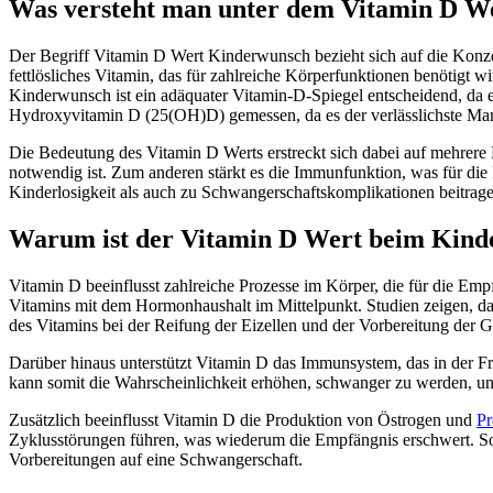
Was versteht man unter dem Vitamin D W
Der Begriff Vitamin D Wert Kinderwunsch bezieht sich auf die Konzen
fettlösliches Vitamin, das für zahlreiche Körperfunktionen benötigt
Kinderwunsch ist ein adäquater Vitamin-D-Spiegel entscheidend, da e
Hydroxyvitamin D (25(OH)D) gemessen, da es der verlässlichste Mark
Die Bedeutung des Vitamin D Werts erstreckt sich dabei auf mehrere 
notwendig ist. Zum anderen stärkt es die Immunfunktion, was für di
Kinderlosigkeit als auch zu Schwangerschaftskomplikationen beitrage
Warum ist der Vitamin D Wert beim Kinde
Vitamin D beeinflusst zahlreiche Prozesse im Körper, die für die E
Vitamins mit dem Hormonhaushalt im Mittelpunkt. Studien zeigen, da
des Vitamins bei der Reifung der Eizellen und der Vorbereitung der G
Darüber hinaus unterstützt Vitamin D das Immunsystem, das in der F
kann somit die Wahrscheinlichkeit erhöhen, schwanger zu werden, und
Zusätzlich beeinflusst Vitamin D die Produktion von Östrogen und
Pr
Zyklusstörungen führen, was wiederum die Empfängnis erschwert. So
Vorbereitungen auf eine Schwangerschaft.