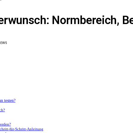
erwunsch: Normbereich, B
IEWS
n testen?
ch?
werden?
ritt-für-Schritt-Anleitung