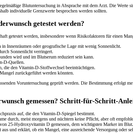
e regelmäßige Blutuntersuchung in Absprache mit dem Arzt. Die Werte s
halb individuelle Grenzwerte besprochen werden sollten.
derwunsch getestet werden?
haft getestet werden, insbesondere wenn Risikofaktoren für einen Man
n in Innenräumen oder geografische Lage mit wenig Sonnenlicht.
rch Sonnenlicht verringert.
unden wird und im Blutserum reduziert sein kann.
in-D-Quellen.
 die den Vitamin-D-Stoffwechsel beeinträchtigen.
 Mangel zurückgeführt werden könnten.
enden Voruntersuchung geprüft werden. Die Bestimmung erfolgt meis
wunsch gemessen? Schritt-für-Schritt-Anle
chpraxis auf, die den Vitamin-D-Spiegel bestimmt.
me durch, meist morgens und nüchtern keine Pflicht, aber oft empfohl
von 25-Hydroxyvitamin D gemessen, dem wichtigsten Marker im Blut
aus und erklärt, ob ein Mangel, eine ausreichende Versorgung oder selt