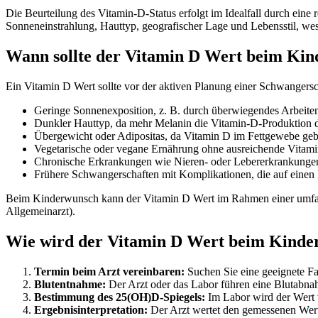
Die Beurteilung des Vitamin-D-Status erfolgt im Idealfall durch ein
Sonneneinstrahlung, Hauttyp, geografischer Lage und Lebensstil, wes
Wann sollte der Vitamin D Wert beim Kin
Ein Vitamin D Wert sollte vor der aktiven Planung einer Schwangersc
Geringe Sonnenexposition, z. B. durch überwiegendes Arbeite
Dunkler Hauttyp, da mehr Melanin die Vitamin-D-Produktion du
Übergewicht oder Adipositas, da Vitamin D im Fettgewebe geb
Vegetarische oder vegane Ernährung ohne ausreichende Vitam
Chronische Erkrankungen wie Nieren- oder Lebererkrankungen,
Frühere Schwangerschaften mit Komplikationen, die auf einen
Beim Kinderwunsch kann der Vitamin D Wert im Rahmen einer umfass
Allgemeinarzt).
Wie wird der Vitamin D Wert beim Kinder
Termin beim Arzt vereinbaren:
Suchen Sie eine geeignete Fa
Blutentnahme:
Der Arzt oder das Labor führen eine Blutabnah
Bestimmung des 25(OH)D-Spiegels:
Im Labor wird der Wert 
Ergebnisinterpretation:
Der Arzt wertet den gemessenen Wert 