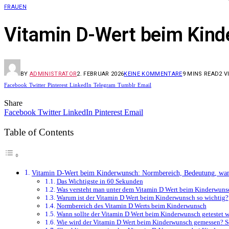
FRAUEN
Vitamin D-Wert beim Kind
BY
ADMINISTRATOR
2. FEBRUAR 2026
KEINE KOMMENTARE
9 MINS READ
2
V
Facebook
Twitter
Pinterest
LinkedIn
Telegram
Tumblr
Email
Share
Facebook
Twitter
LinkedIn
Pinterest
Email
Table of Contents
Vitamin D-Wert beim Kinderwunsch: Normbereich, Bedeutung, wan
Das Wichtigste in 60 Sekunden
Was versteht man unter dem Vitamin D Wert beim Kinderwuns
Warum ist der Vitamin D Wert beim Kinderwunsch so wichtig?
Normbereich des Vitamin D Werts beim Kinderwunsch
Wann sollte der Vitamin D Wert beim Kinderwunsch getestet 
Wie wird der Vitamin D Wert beim Kinderwunsch gemessen? Sch