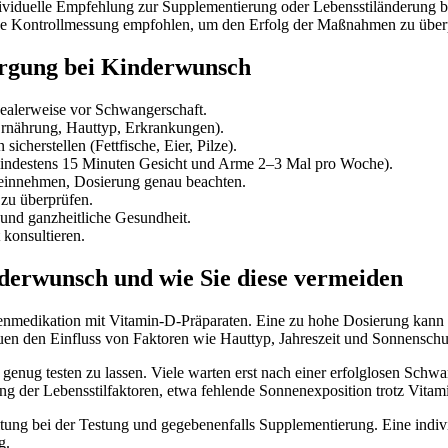
dividuelle Empfehlung zur Supplementierung oder Lebensstiländerung 
e Kontrollmessung empfohlen, um den Erfolg der Maßnahmen zu über
orgung bei Kinderwunsch
dealerweise vor Schwangerschaft.
Ernährung, Hauttyp, Erkrankungen).
herstellen (Fettfische, Eier, Pilze).
(mindestens 15 Minuten Gesicht und Arme 2–3 Mal pro Woche).
einnehmen, Dosierung genau beachten.
zu überprüfen.
und ganzheitliche Gesundheit.
konsultieren.
derwunsch und wie Sie diese vermeiden
 Eigenmedikation mit Vitamin-D-Präparaten. Eine zu hohe Dosierung ka
uen den Einfluss von Faktoren wie Hauttyp, Jahreszeit und Sonnenschu
g genug testen zu lassen. Viele warten erst nach einer erfolglosen Sch
g der Lebensstilfaktoren, etwa fehlende Sonnenexposition trotz Vitami
itung bei der Testung und gegebenenfalls Supplementierung. Eine indiv
g.