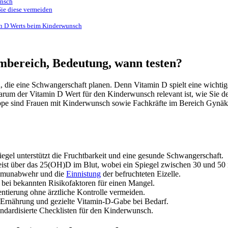
unsch
ie diese vermeiden
in D Werts beim Kinderwunsch
bereich, Bedeutung, wann testen?
die eine Schwangerschaft planen. Denn Vitamin D spielt eine wichtige 
arum der Vitamin D Wert für den Kinderwunsch relevant ist, wie Sie den
ruppe sind Frauen mit Kinderwunsch sowie Fachkräfte im Bereich Gynäk
egel unterstützt die Fruchtbarkeit und eine gesunde Schwangerschaft.
ist über das 25(OH)D im Blut, wobei ein Spiegel zwischen 30 und 50 n
Immunabwehr und die
Einnistung
der befruchteten Eizelle.
bei bekannten Risikofaktoren für einen Mangel.
ierung ohne ärztliche Kontrolle vermeiden.
Ernährung und gezielte Vitamin-D-Gabe bei Bedarf.
ndardisierte Checklisten für den Kinderwunsch.