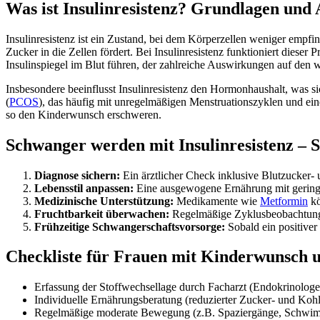
Was ist Insulinresistenz? Grundlagen und
Insulinresistenz ist ein Zustand, bei dem Körperzellen weniger empf
Zucker in die Zellen fördert. Bei Insulinresistenz funktioniert diese
Insulinspiegel im Blut führen, der zahlreiche Auswirkungen auf den 
Insbesondere beeinflusst Insulinresistenz den Hormonhaushalt, was s
(
PCOS
), das häufig mit unregelmäßigen Menstruationszyklen und ei
so den Kinderwunsch erschweren.
Schwanger werden mit Insulinresistenz – S
Diagnose sichern:
Ein ärztlicher Check inklusive Blutzucker-
Lebensstil anpassen:
Eine ausgewogene Ernährung mit geringem
Medizinische Unterstützung:
Medikamente wie
Metformin
kö
Fruchtbarkeit überwachen:
Regelmäßige Zyklusbeobachtung, 
Frühzeitige Schwangerschaftsvorsorge:
Sobald ein positiver
Checkliste für Frauen mit Kinderwunsch u
Erfassung der Stoffwechsellage durch Facharzt (Endokrinolog
Individuelle Ernährungsberatung (reduzierter Zucker- und Koh
Regelmäßige moderate Bewegung (z.B. Spaziergänge, Schwim