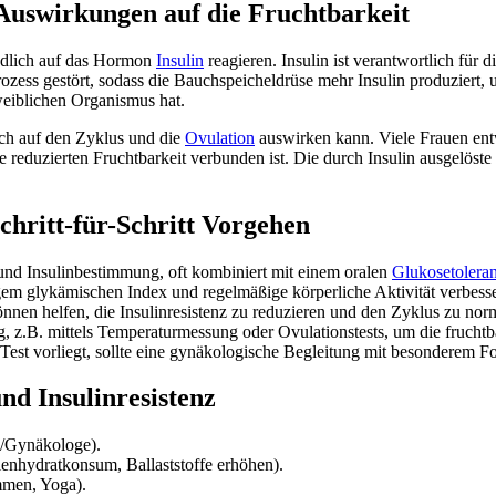
 Auswirkungen auf die Fruchtbarkeit
indlich auf das Hormon
Insulin
reagieren. Insulin ist verantwortlich für
r Prozess gestört, sodass die Bauchspeicheldrüse mehr Insulin produziert
weiblichen Organismus hat.
ich auf den Zyklus und die
Ovulation
auswirken kann. Viele Frauen entw
ne reduzierten Fruchtbarkeit verbunden ist. Die durch Insulin ausgelö
chritt-für-Schritt Vorgehen
 und Insulinbestimmung, oft kombiniert mit einem oralen
Glukosetoleran
 glykämischen Index und regelmäßige körperliche Aktivität verbessern 
nnen helfen, die Insulinresistenz zu reduzieren und den Zyklus zu norm
z.B. mittels Temperaturmessung oder Ovulationstests, um die fruchtb
 Test vorliegt, sollte eine gynäkologische Begleitung mit besonderem F
nd Insulinresistenz
e/Gynäkologe).
lenhydratkonsum, Ballaststoffe erhöhen).
men, Yoga).