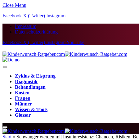
Close Menu
Facebook
X (Twitter)
Instagram
Impressum
Datenschutzerklärung
Facebook
X (Twitter)
Instagram
YouTube
Zyklus & Eisprung
Diagnostik
Behandlungen
Kosten
Frauen
Männer
Wissen & Tools
Glossar
Start
»
Schwanger werden mit Insulinresistenz: Chancen, Risiken, B