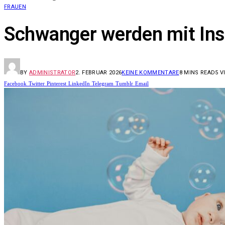
FRAUEN
Schwanger werden mit Insu
BY
ADMINISTRATOR
2. FEBRUAR 2026
KEINE KOMMENTARE
8 MINS READ
5
V
Facebook
Twitter
Pinterest
LinkedIn
Telegram
Tumblr
Email