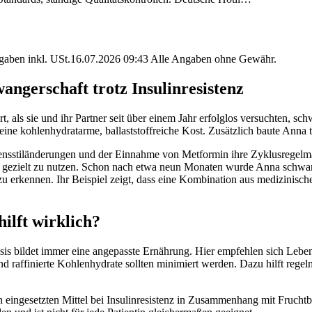
angaben inkl. USt.16.07.2026 09:43 Alle Angaben ohne Gewähr.
angerschaft trotz Insulinresistenz
t, als sie und ihr Partner seit über einem Jahr erfolglos versuchten, 
ne kohlenhydratarme, ballaststoffreiche Kost. Zusätzlich baute Anna t
stiländerungen und der Einnahme von Metformin ihre Zyklusregelmäßi
Tage gezielt zu nutzen. Schon nach etwa neun Monaten wurde Anna sch
g zu erkennen. Ihr Beispiel zeigt, dass eine Kombination aus medizini
ilft wirklich?
Basis bildet immer eine angepasste Ernährung. Hier empfehlen sich Leb
affinierte Kohlenhydrate sollten minimiert werden. Dazu hilft regelmäßi
eingesetzten Mittel bei Insulinresistenz in Zusammenhang mit Fruchtba