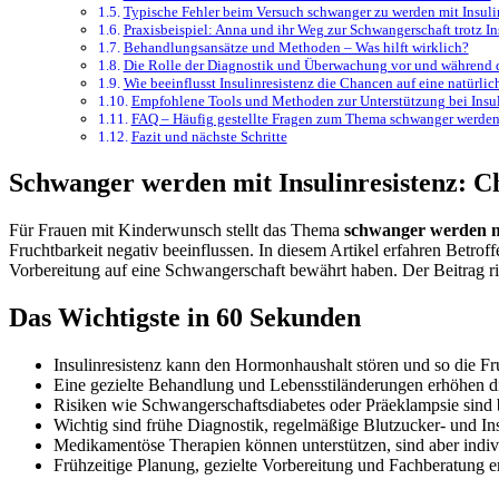
Typische Fehler beim Versuch schwanger zu werden mit Insuli
Praxisbeispiel: Anna und ihr Weg zur Schwangerschaft trotz In
Behandlungsansätze und Methoden – Was hilft wirklich?
Die Rolle der Diagnostik und Überwachung vor und während 
Wie beeinflusst Insulinresistenz die Chancen auf eine natürli
Empfohlene Tools und Methoden zur Unterstützung bei Insu
FAQ – Häufig gestellte Fragen zum Thema schwanger werden 
Fazit und nächste Schritte
Schwanger werden mit Insulinresistenz: C
Für Frauen mit Kinderwunsch stellt das Thema
schwanger werden 
Fruchtbarkeit negativ beeinflussen. In diesem Artikel erfahren Bet
Vorbereitung auf eine Schwangerschaft bewährt haben. Der Beitrag ric
Das Wichtigste in 60 Sekunden
Insulinresistenz kann den Hormonhaushalt stören und so die Fru
Eine gezielte Behandlung und Lebensstiländerungen erhöhen d
Risiken wie Schwangerschaftsdiabetes oder Präeklampsie sind b
Wichtig sind frühe Diagnostik, regelmäßige Blutzucker- und I
Medikamentöse Therapien können unterstützen, sind aber individ
Frühzeitige Planung, gezielte Vorbereitung und Fachberatung e