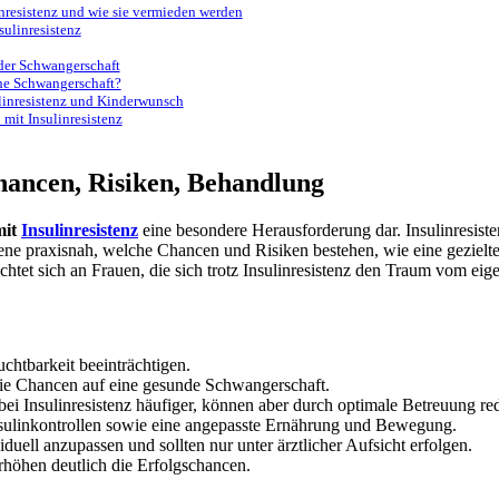
nresistenz und wie sie vermieden werden
sulinresistenz
der Schwangerschaft
che Schwangerschaft?
linresistenz und Kinderwunsch
mit Insulinresistenz
hancen, Risiken, Behandlung
mit
Insulinresistenz
eine besondere Herausforderung dar. Insulinresiste
roffene praxisnah, welche Chancen und Risiken bestehen, wie eine gezi
htet sich an Frauen, die sich trotz Insulinresistenz den Traum vom ei
chtbarkeit beeinträchtigen.
ie Chancen auf eine gesunde Schwangerschaft.
ei Insulinresistenz häufiger, können aber durch optimale Betreuung re
nsulinkontrollen sowie eine angepasste Ernährung und Bewegung.
uell anzupassen und sollten nur unter ärztlicher Aufsicht erfolgen.
rhöhen deutlich die Erfolgschancen.