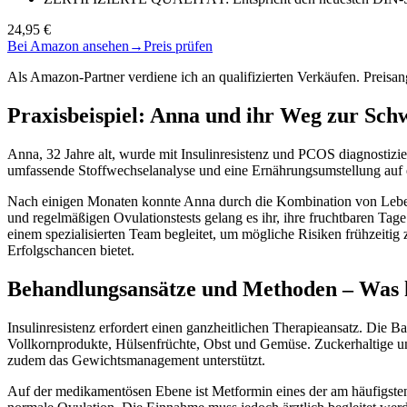
24,95 €
Bei Amazon ansehen
→
Preis prüfen
Als Amazon-Partner verdiene ich an qualifizierten Verkäufen. Preis
Praxisbeispiel: Anna und ihr Weg zur Schw
Anna, 32 Jahre alt, wurde mit Insulinresistenz und PCOS diagnostizier
umfassende Stoffwechselanalyse und eine Ernährungsumstellung auf ei
Nach einigen Monaten konnte Anna durch die Kombination von Lebens
und regelmäßigen Ovulationstests gelang es ihr, ihre fruchtbaren 
einem spezialisierten Team begleitet, um mögliche Risiken frühzeiti
Erfolgschancen bietet.
Behandlungsansätze und Methoden – Was h
Insulinresistenz erfordert einen ganzheitlichen Therapieansatz. Die 
Vollkornprodukte, Hülsenfrüchte, Obst und Gemüse. Zuckerhaltige und r
zudem das Gewichtsmanagement unterstützt.
Auf der medikamentösen Ebene ist Metformin eines der am häufigsten 