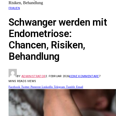
Risiken, Behandlung
FRAUEN
Schwanger werden mit
Endometriose:
Chancen, Risiken,
Behandlung
BY
ADMINISTRATOR
2. FEBRUAR 2026
KEINE KOMMENTARE
7
MINS READ
5
VIEWS
Facebook
Twitter
Pinterest
LinkedIn
Telegram
Tumblr
Email