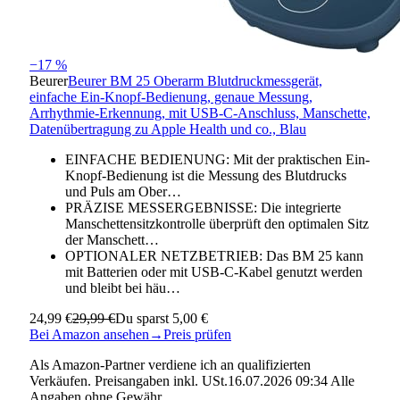
−17 %
Beurer
Beurer BM 25 Oberarm Blutdruckmessgerät,
einfache Ein-Knopf-Bedienung, genaue Messung,
Arrhythmie-Erkennung, mit USB-C-Anschluss, Manschette,
Datenübertragung zu Apple Health und co., Blau
EINFACHE BEDIENUNG: Mit der praktischen Ein-
Knopf-Bedienung ist die Messung des Blutdrucks
und Puls am Ober…
PRÄZISE MESSERGEBNISSE: Die integrierte
Manschettensitzkontrolle überprüft den optimalen Sitz
der Manschett…
OPTIONALER NETZBETRIEB: Das BM 25 kann
mit Batterien oder mit USB-C-Kabel genutzt werden
und bleibt bei häu…
24,99 €
29,99 €
Du sparst 5,00 €
Bei Amazon ansehen
→
Preis prüfen
Als Amazon-Partner verdiene ich an qualifizierten
Verkäufen. Preisangaben inkl. USt.16.07.2026 09:34 Alle
Angaben ohne Gewähr.