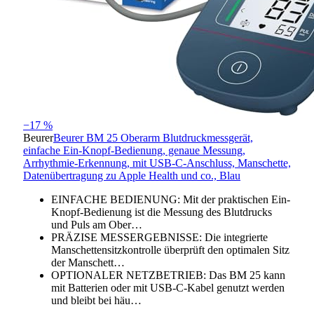
−17 %
Beurer
Beurer BM 25 Oberarm Blutdruckmessgerät,
einfache Ein-Knopf-Bedienung, genaue Messung,
Arrhythmie-Erkennung, mit USB-C-Anschluss, Manschette,
Datenübertragung zu Apple Health und co., Blau
EINFACHE BEDIENUNG: Mit der praktischen Ein-
Knopf-Bedienung ist die Messung des Blutdrucks
und Puls am Ober…
PRÄZISE MESSERGEBNISSE: Die integrierte
Manschettensitzkontrolle überprüft den optimalen Sitz
der Manschett…
OPTIONALER NETZBETRIEB: Das BM 25 kann
mit Batterien oder mit USB-C-Kabel genutzt werden
und bleibt bei häu…