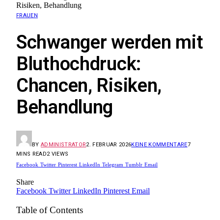
Risiken, Behandlung
FRAUEN
Schwanger werden mit
Bluthochdruck:
Chancen, Risiken,
Behandlung
BY
ADMINISTRATOR
2. FEBRUAR 2026
KEINE KOMMENTARE
7
MINS READ
2
VIEWS
Facebook
Twitter
Pinterest
LinkedIn
Telegram
Tumblr
Email
Share
Facebook
Twitter
LinkedIn
Pinterest
Email
Table of Contents