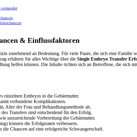
 vermeidet
schancen
rfolgschancen
ancen & Einflussfaktoren
in zunehmend an Bedeutung. Für viele Paare, die sich eine Familie wü
rag erfahren Sie alles Wichtige über die
Single Embryo Transfer Erf
ng helfen können. Die Inhalte richten sich an Betroffene, die sich m
es einzelnen Embryos in die Gebärmutter.
damit verbundene Komplikationen.
t, Alter der Frau und Behandlungsmethode ab.
des Transfers sind entscheidend für den Erfolg.
owie unzureichende Vorbereitung der Gebärmutter.
g) können die Erfolgsraten verbessern.
n die Chancen auf eine erfolgreiche Schwangerschaft.