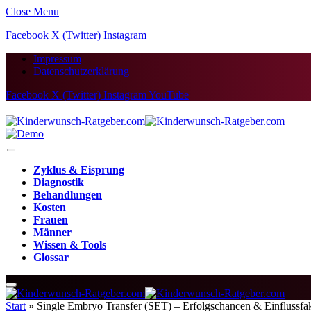
Close Menu
Facebook
X (Twitter)
Instagram
Impressum
Datenschutzerklärung
Facebook
X (Twitter)
Instagram
YouTube
Zyklus & Eisprung
Diagnostik
Behandlungen
Kosten
Frauen
Männer
Wissen & Tools
Glossar
Start
»
Single Embryo Transfer (SET) – Erfolgschancen & Einflussfa