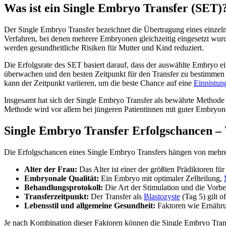
Was ist ein Single Embryo Transfer (SET)
Der Single Embryo Transfer bezeichnet die Übertragung eines einzel
Verfahren, bei denen mehrere Embryonen gleichzeitig eingesetzt wur
werden gesundheitliche Risiken für Mutter und Kind reduziert.
Die Erfolgsrate des SET basiert darauf, dass der auswählte Embryo 
überwachen und den besten Zeitpunkt für den Transfer zu bestimmen – 
kann der Zeitpunkt variieren, um die beste Chance auf eine
Einnistun
Insgesamt hat sich der Single Embryo Transfer als bewährte Methode
Methode wird vor allem bei jüngeren Patientinnen mit guter Embryona
Single Embryo Transfer Erfolgschancen – 
Die Erfolgschancen eines Single Embryo Transfers hängen von mehrer
Alter der Frau:
Das Alter ist einer der größten Prädiktoren fü
Embryonale Qualität:
Ein Embryo mit optimaler Zellteilung,
Behandlungsprotokoll:
Die Art der Stimulation und die Vorbe
Transferzeitpunkt:
Der Transfer als
Blastozyste
(Tag 5) gilt o
Lebensstil und allgemeine Gesundheit:
Faktoren wie Ernähru
Je nach Kombination dieser Faktoren können die Single Embryo Transf