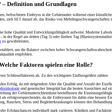
? – Definition und Grundlagen
nen, befruchteten Embryos in die Gebärmutter während einer künstlich
den, zielt SET darauf ab, das Risiko von Mehrlingsschwangerschaften
eine hohe Qualität und Entwicklungsfähigkeit aufweist. Moderne Labor
in der Regel am dritten (Tag 3) oder fünften Tag (Blastozystenstadium)
g
zu gewährleisten.
 etabliert, um die Balance zwischen hoher Schwangerschaftswahrschein
lqualität empfohlen.
Welche Faktoren spielen eine Rolle?
en Schlüsselfaktoren ab. Zu den wichtigsten Einflussgrößen zählen:
r den Erfolg, da mit steigendem Alter die Qualität und Anzahl der Eizel
Morphologie
und genetischer Integrität hat die besten Aussichten auf ei
reitung der Gebärmutterschleimhaut beeinflussen die Einnistungsfähigk
ft als erfolgversprechender, da die Embryonen bis dahin eine bessere E
ng, Rauchen, Stress und Begleiterkrankungen können den Behandlungse
er Erfolgschancen individuell stark variieren. Kliniken und Fachärzte