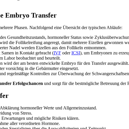
gle Embryo Transfer
mehrere Phasen. Nachfolgend eine Übersicht der typischen Abläufe:
 des Gesundheitszustands, hormoneller Status sowie Zyklusüberwachu
rd die Follikelreifung angeregt, damit mehrere Eizellen gewonnen w
erter Nadel werden Eizellen aus den Follikeln entnommen.
 Samen in Kontakt gebracht (
IVF
oder
ICSI
), um Embryonen zu erzeu
Labor beobachtet und beurteilt.
en wird der am besten entwickelte Embryo für den Transfer ausgewählt.
r vorsichtig in die Gebärmutter eingesetzt.
und regelmäßige Kontrollen zur Überwachung der Schwangerschaftsen
ansfer Erfolgschancen
und sorgt für die bestmögliche Betreuung der P
fer
 Abklärung hormoneller Werte und Allgemeinzustand.
idung von Stress.
, Erwartungen und mögliche Risiken klären.
ahme aller verordneten Hormone.
en Spezialisten über die Auswahlkriterien und Zeitpunkt.