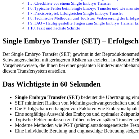
Checkliste vor einem Single Embryo Transfer
Typische Fehler beim Single Embryo Transfer und wie man sie
Praxisbeispiel: Erfolgreicher Single Embryo Transfer
Technische Methoden und Tools zur Verbesserung der Erfolg
FAQ – Häufig gestellte Fragen zum Single Embryo Transfer E
Fazit und nächste Schritte
Single Embryo Transfer (SET) – Erfolgsch
Der Single Embryo Transfer (SET) gewinnt in der Reproduktionsmediz
Schwangerschaften mit geringeren Risiken zu erzielen. In diesem Beit
Vorgehensweisen, die Ihnen bei einer geplanten Kinderwunschbehandlu
diesem Transfersystem anstellen.
Das Wichtigste in 60 Sekunden
Single Embryo Transfer (SET)
bedeutet die Übertragung ein
SET minimiert Risiken von Mehrlingsschwangerschaften und 
Die Erfolgschancen hängen von Faktoren wie Embryonalqualitä
Eine sorgfältige Auswahl des Embryos und optimaler Zeitpunkt 
Typische Fehler umfassen zu frühen oder zu späten Transfer s
Moderne Methoden wie PGT (präimplantationsgenetische Testun
Eine individuelle Beratung und engmaschige Betreuung steiger