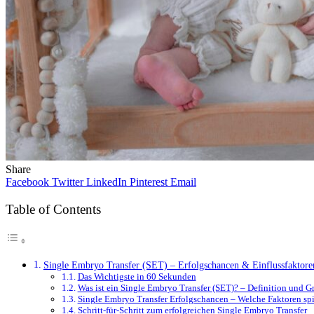
Share
Facebook
Twitter
LinkedIn
Pinterest
Email
Table of Contents
Single Embryo Transfer (SET) – Erfolgschancen & Einflussfaktore
Das Wichtigste in 60 Sekunden
Was ist ein Single Embryo Transfer (SET)? – Definition und 
Single Embryo Transfer Erfolgschancen – Welche Faktoren spi
Schritt-für-Schritt zum erfolgreichen Single Embryo Transfer