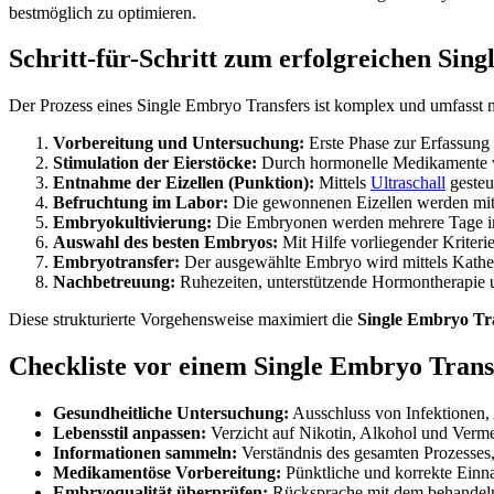
bestmöglich zu optimieren.
Schritt-für-Schritt zum erfolgreichen Sin
Der Prozess eines Single Embryo Transfers ist komplex und umfasst 
Vorbereitung und Untersuchung:
Erste Phase zur Erfassung
Stimulation der Eierstöcke:
Durch hormonelle Medikamente wi
Entnahme der Eizellen (Punktion):
Mittels
Ultraschall
gesteu
Befruchtung im Labor:
Die gewonnenen Eizellen werden mit
Embryokultivierung:
Die Embryonen werden mehrere Tage im 
Auswahl des besten Embryos:
Mit Hilfe vorliegender Kriteri
Embryotransfer:
Der ausgewählte Embryo wird mittels Kathete
Nachbetreuung:
Ruhezeiten, unterstützende Hormontherapie 
Diese strukturierte Vorgehensweise maximiert die
Single Embryo Tr
Checkliste vor einem Single Embryo Trans
Gesundheitliche Untersuchung:
Ausschluss von Infektionen,
Lebensstil anpassen:
Verzicht auf Nikotin, Alkohol und Verme
Informationen sammeln:
Verständnis des gesamten Prozesses
Medikamentöse Vorbereitung:
Pünktliche und korrekte Einn
Embryoqualität überprüfen:
Rücksprache mit dem behandelnd