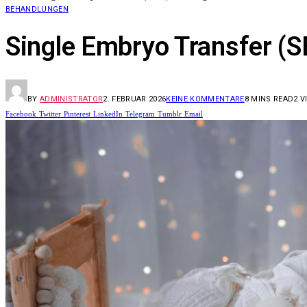
BEHANDLUNGEN
Single Embryo Transfer (S
BY
ADMINISTRATOR
2. FEBRUAR 2026
KEINE KOMMENTARE
8 MINS READ
2
V
Facebook
Twitter
Pinterest
LinkedIn
Telegram
Tumblr
Email