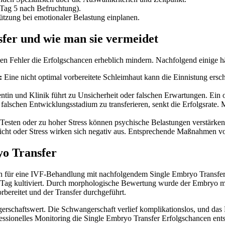
 Tag 5 nach Befruchtung).
ützung bei emotionaler Belastung einplanen.
fer und wie man sie vermeidet
nen Fehler die Erfolgschancen erheblich mindern. Nachfolgend einige 
:
Eine nicht optimal vorbereitete Schleimhaut kann die Einnistung ersc
n und Klinik führt zu Unsicherheit oder falschen Erwartungen. Ein off
lschen Entwicklungsstadium zu transferieren, senkt die Erfolgsrate. 
Testen oder zu hoher Stress können psychische Belastungen verstärke
t oder Stress wirken sich negativ aus. Entsprechende Maßnahmen vor 
yo Transfer
ich für eine IVF-Behandlung mit nachfolgendem Single Embryo Transfe
 Tag kultiviert. Durch morphologische Bewertung wurde der Embryo mi
bereitet und der Transfer durchgeführt.
erschaftswert. Die Schwangerschaft verlief komplikationslos, und das 
essionelles Monitoring die Single Embryo Transfer Erfolgschancen ent