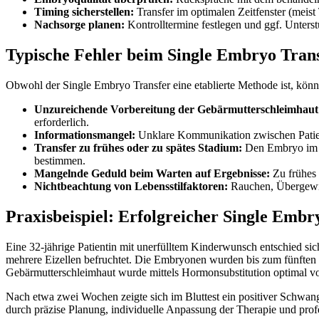
Timing sicherstellen:
Transfer im optimalen Zeitfenster (meist
Nachsorge planen:
Kontrolltermine festlegen und ggf. Unterst
Typische Fehler beim Single Embryo Trans
Obwohl der Single Embryo Transfer eine etablierte Methode ist, kön
Unzureichende Vorbereitung der Gebärmutterschleimhaut
erforderlich.
Informationsmangel:
Unklare Kommunikation zwischen Patienti
Transfer zu frühes oder zu spätes Stadium:
Den Embryo im fa
bestimmen.
Mangelnde Geduld beim Warten auf Ergebnisse:
Zu frühes 
Nichtbeachtung von Lebensstilfaktoren:
Rauchen, Übergewich
Praxisbeispiel: Erfolgreicher Single Embr
Eine 32-jährige Patientin mit unerfülltem Kinderwunsch entschied s
mehrere Eizellen befruchtet. Die Embryonen wurden bis zum fünften
Gebärmutterschleimhaut wurde mittels Hormonsubstitution optimal vor
Nach etwa zwei Wochen zeigte sich im Bluttest ein positiver Schwang
durch präzise Planung, individuelle Anpassung der Therapie und prof