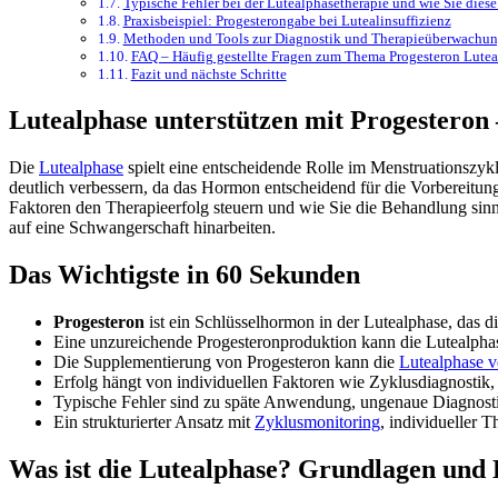
Typische Fehler bei der Lutealphasetherapie und wie Sie dies
Praxisbeispiel: Progesterongabe bei Lutealinsuffizienz
Methoden und Tools zur Diagnostik und Therapieüberwachu
FAQ – Häufig gestellte Fragen zum Thema Progesteron Lutea
Fazit und nächste Schritte
Lutealphase unterstützen mit Progesteron
Die
Lutealphase
spielt eine entscheidende Rolle im Menstruationszyk
deutlich verbessern, da das Hormon entscheidend für die Vorbereitung
Faktoren den Therapieerfolg steuern und wie Sie die Behandlung sin
auf eine Schwangerschaft hinarbeiten.
Das Wichtigste in 60 Sekunden
Progesteron
ist ein Schlüsselhormon in der Lutealphase, das d
Eine unzureichende Progesteronproduktion kann die Lutealpha
Die Supplementierung von Progesteron kann die
Lutealphase v
Erfolg hängt von individuellen Faktoren wie Zyklusdiagnost
Typische Fehler sind zu späte Anwendung, ungenaue Diagnost
Ein strukturierter Ansatz mit
Zyklusmonitoring
, individueller 
Was ist die Lutealphase? Grundlagen und