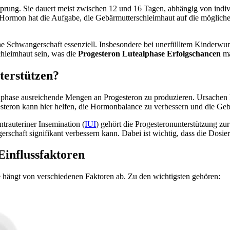
sprung. Sie dauert meist zwischen 12 und 16 Tagen, abhängig von indiv
 Hormon hat die Aufgabe, die Gebärmutterschleimhaut auf die mögliche 
iche Schwangerschaft essenziell. Insbesondere bei unerfülltem Kinderwu
hleimhaut sein, was die
Progesteron Lutealphase Erfolgschancen
ma
terstützen?
lphase ausreichende Mengen an Progesteron zu produzieren. Ursachen 
teron kann hier helfen, die Hormonbalance zu verbessern und die Geb
intrauteriner Insemination (
IUI
) gehört die Progesteronunterstützung zur
rschaft signifikant verbessern kann. Dabei ist wichtig, dass die Dosi
Einflussfaktoren
 hängt von verschiedenen Faktoren ab. Zu den wichtigsten gehören: