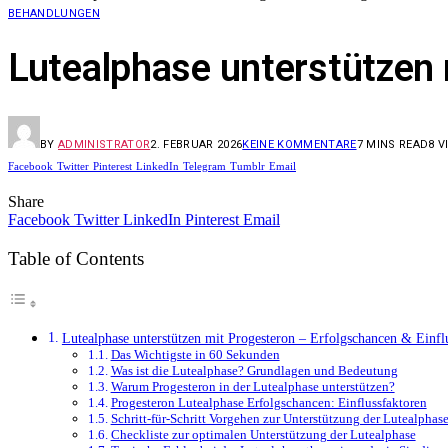
BEHANDLUNGEN
Lutealphase unterstützen 
BY
ADMINISTRATOR
2. FEBRUAR 2026
KEINE KOMMENTARE
7 MINS READ
8
V
Facebook
Twitter
Pinterest
LinkedIn
Telegram
Tumblr
Email
Share
Facebook
Twitter
LinkedIn
Pinterest
Email
Table of Contents
Lutealphase unterstützen mit Progesteron – Erfolgschancen & Einfl
Das Wichtigste in 60 Sekunden
Was ist die Lutealphase? Grundlagen und Bedeutung
Warum Progesteron in der Lutealphase unterstützen?
Progesteron Lutealphase Erfolgschancen: Einflussfaktoren
Schritt-für-Schritt Vorgehen zur Unterstützung der Lutealphas
Checkliste zur optimalen Unterstützung der Lutealphase