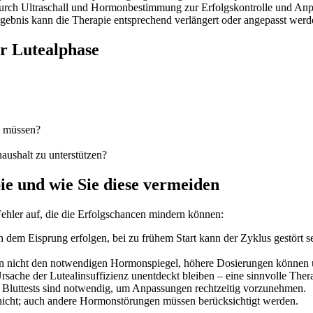
urch Ultraschall und Hormonbestimmung zur Erfolgskontrolle und Anp
gebnis kann die Therapie entsprechend verlängert oder angepasst werd
er Lutealphase
n müssen?
ushalt zu unterstützen?
ie und wie Sie diese vermeiden
Fehler auf, die die Erfolgschancen mindern können:
 dem Eisprung erfolgen, bei zu frühem Start kann der Zyklus gestört se
en nicht den notwendigen Hormonspiegel, höhere Dosierungen können
sache der Lutealinsuffizienz unentdeckt bleiben – eine sinnvolle Ther
d Bluttests sind notwendig, um Anpassungen rechtzeitig vorzunehmen.
 nicht; auch andere Hormonstörungen müssen berücksichtigt werden.