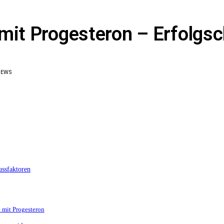
mit Progesteron – Erfolgs
IEWS
ussfaktoren
e mit Progesteron