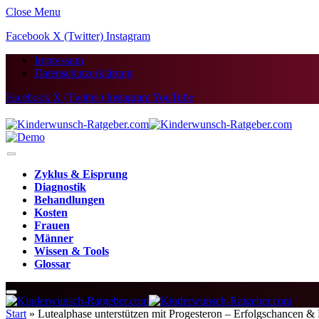
Close Menu
Facebook
X (Twitter)
Instagram
Impressum
Datenschutzerklärung
Facebook
X (Twitter)
Instagram
YouTube
Zyklus & Eisprung
Diagnostik
Behandlungen
Kosten
Frauen
Männer
Wissen & Tools
Glossar
Start
»
Lutealphase unterstützen mit Progesteron – Erfolgschancen & 