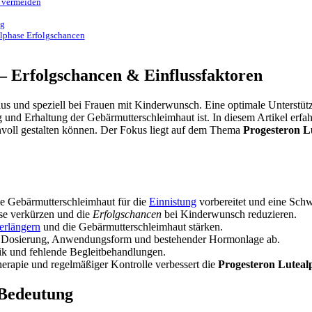
e vermeiden
ng
lphase Erfolgschancen
 – Erfolgschancen & Einflussfaktoren
lus und speziell bei Frauen mit Kinderwunsch. Eine optimale Unterstü
 und Erhaltung der Gebärmutterschleimhaut ist. In diesem Artikel erfah
nvoll gestalten können. Der Fokus liegt auf dem Thema
Progesteron L
ie Gebärmutterschleimhaut für die
Einnistung
vorbereitet und eine Schw
se verkürzen und die
Erfolgschancen
bei Kinderwunsch reduzieren.
erlängern
und die Gebärmutterschleimhaut stärken.
ik, Dosierung, Anwendungsform und bestehender Hormonlage ab.
ik und fehlende Begleitbehandlungen.
Therapie und regelmäßiger Kontrolle verbessert die
Progesteron Luteal
 Bedeutung