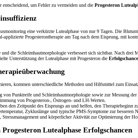
er entscheidend, um Fehler zu vermeiden und die
Progesteron Lutealp
insuffizienz
lusmonitoring eine verkürzte Lutealphase von nur 9 Tagen. Die Blutunt
inal-applizierte Progesterontherapie am Tag nach dem Eisprung, mit kont
 und die Schleimhautmorphologie verbessert sich sichtbar. Nach drei Mo
ielte Unterstützung der Lutealphase mit Progesteron die
Erfolgschanc
Therapieüberwachung
mieren, kommen unterschiedliche Methoden und Hilfsmittel zum Einsat
g von Punktreife und Schleimhautmorphologie sowie zur Messung der
immung von Progesteron-, Östrogen- und LH-Werten.
en den Zeitpunkt des Eisprungs an und helfen, den Therapiebeginn zu
ertemperatur, Zykluslänge und typische PMS-Symptome zur besseren 
, Stressmanagement und körperlicher Aktivität zur Optimierung der H
 Progesteron Lutealphase Erfolgschancen