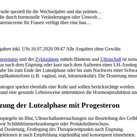
urde speziell für die Wechseljahre und das prämen…
t, die durch hormonelle Veränderungen oder Umwelt…
gesteroncreme für Frauen verfügt über eine hau…
angaben inkl. USt.16.07.2026 09:47 Alle Angaben ohne Gewähr.
monstatus
und der
Zykluslänge
mittels Bluttests und
Ultraschall
ist notw
lbar nach dem Eisprung oder kurz nach dem Auftreten eines LH-Anstiegs
ngabe bis zum Ende der Lutealphase oder bis zum Nachweis einer Schwa
pplikationsform (z.B. vaginal, oral, intramuskulär). Die Dosierung muss
rogen spielen ebenfalls eine Rolle und sollten berücksichtigt werden.
und eine gesunde Lebensweise unterstützen die Hormonproduktion und
tzung der Lutealphase mit Progesteron
piegeln im Blut, Ultraschalluntersuchungen zur Beurteilung des Gelb
wie Schilddrüsenerkrankungen oder Prolaktinüberschuss.
d Dosierung, Festlegung des Therapiezeitpunkts nach Eisprung.
njektionen je nach Empfehlung regelmäßig und konsequent einnehmen.