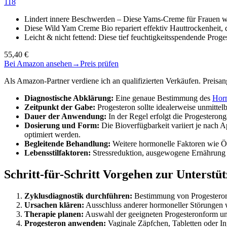
118
Lindert innere Beschwerden – Diese Yams-Creme für Frauen w
Diese Wild Yam Creme Bio repariert effektiv Hauttrockenhei
Leicht & nicht fettend: Diese tief feuchtigkeitsspendende Pro
55,40 €
Bei Amazon ansehen
→
Preis prüfen
Als Amazon-Partner verdiene ich an qualifizierten Verkäufen. Preis
Diagnostische Abklärung:
Eine genaue Bestimmung des
Hor
Zeitpunkt der Gabe:
Progesteron sollte idealerweise unmitte
Dauer der Anwendung:
In der Regel erfolgt die Progestero
Dosierung und Form:
Die Bioverfügbarkeit variiert je nach A
optimiert werden.
Begleitende Behandlung:
Weitere hormonelle Faktoren wie Öst
Lebensstilfaktoren:
Stressreduktion, ausgewogene Ernährung 
Schritt-für-Schritt Vorgehen zur Unterstü
Zyklusdiagnostik durchführen:
Bestimmung von Progesterons
Ursachen klären:
Ausschluss anderer hormoneller Störungen 
Therapie planen:
Auswahl der geeigneten Progesteronform un
Progesteron anwenden:
Vaginale Zäpfchen, Tabletten oder I