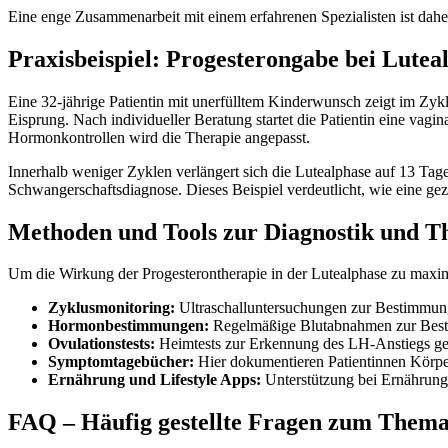
Eine enge Zusammenarbeit mit einem erfahrenen Spezialisten ist dah
Praxisbeispiel: Progesterongabe bei Luteal
Eine 32-jährige Patientin mit unerfülltem Kinderwunsch zeigt im Zyk
Eisprung. Nach individueller Beratung startet die Patientin eine vag
Hormonkontrollen wird die Therapie angepasst.
Innerhalb weniger Zyklen verlängert sich die Lutealphase auf 13 Tage
Schwangerschaftsdiagnose. Dieses Beispiel verdeutlicht, wie eine gez
Methoden und Tools zur Diagnostik und 
Um die Wirkung der Progesterontherapie in der Lutealphase zu maxi
Zyklusmonitoring:
Ultraschalluntersuchungen zur Bestimmun
Hormonbestimmungen:
Regelmäßige Blutabnahmen zur Best
Ovulationstests:
Heimtests zur Erkennung des LH-Anstiegs geb
Symptomtagebücher:
Hier dokumentieren Patientinnen Körp
Ernährung und Lifestyle Apps:
Unterstützung bei Ernährung
FAQ – Häufig gestellte Fragen zum Thema