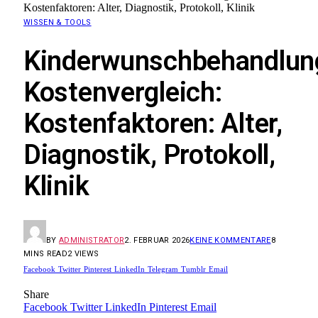
Kostenfaktoren: Alter, Diagnostik, Protokoll, Klinik
WISSEN & TOOLS
Kinderwunschbehandlun
Kostenvergleich:
Kostenfaktoren: Alter,
Diagnostik, Protokoll,
Klinik
BY
ADMINISTRATOR
2. FEBRUAR 2026
KEINE KOMMENTARE
8
MINS READ
2
VIEWS
Facebook
Twitter
Pinterest
LinkedIn
Telegram
Tumblr
Email
Share
Facebook
Twitter
LinkedIn
Pinterest
Email