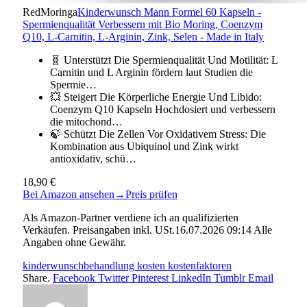
RedMoringa
Kinderwunsch Mann Formel 60 Kapseln -
Spermienqualität Verbessern mit Bio Moring, Coenzym
Q10, L-Carnitin, L-Arginin, Zink, Selen - Made in Italy
🧬 Unterstützt Die Spermienqualität Und Motilität: L
Carnitin und L Arginin fördern laut Studien die
Spermie…
💥 Steigert Die Körperliche Energie Und Libido:
Coenzym Q10 Kapseln Hochdosiert und verbessern
die mitochond…
🍃 Schützt Die Zellen Vor Oxidativem Stress: Die
Kombination aus Ubiquinol und Zink wirkt
antioxidativ, schü…
18,90 €
Bei Amazon ansehen
→
Preis prüfen
Als Amazon-Partner verdiene ich an qualifizierten
Verkäufen. Preisangaben inkl. USt.16.07.2026 09:14 Alle
Angaben ohne Gewähr.
kinderwunschbehandlung kosten kostenfaktoren
Share.
Facebook
Twitter
Pinterest
LinkedIn
Tumblr
Email