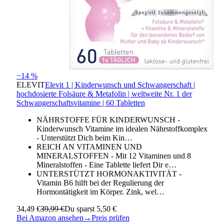
−14 %
ELEVIT
Elevit 1 | Kinderwunsch und Schwangerschaft |
hochdosierte Folsäure & Metafolin | weltweite Nr. 1 der
Schwangerschaftsvitamine | 60 Tabletten
NÄHRSTOFFE FÜR KINDERWUNSCH -
Kinderwunsch Vitamine im idealen Nährstoffkomplex
- Unterstützt Dich beim Kin…
REICH AN VITAMINEN UND
MINERALSTOFFEN - Mit 12 Vitaminen und 8
Mineralstoffen - Eine Tablette liefert Dir e…
UNTERSTÜTZT HORMONAKTIVITÄT -
Vitamin B6 hilft bei der Regulierung der
Hormontätigkeit im Körper. Zink, wel…
34,49 €
39,99 €
Du sparst 5,50 €
Bei Amazon ansehen
→
Preis prüfen