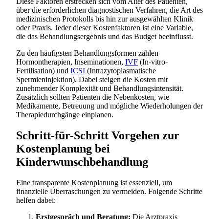
Diese Faktoren erstrecken sich vom Alter des Patienten,
über die erforderlichen diagnostischen Verfahren, die Art des
medizinischen Protokolls bis hin zur ausgewählten Klinik
oder Praxis. Jeder dieser Kostenfaktoren ist eine Variable,
die das Behandlungsergebnis und das Budget beeinflusst.
Zu den häufigsten Behandlungsformen zählen
Hormontherapien, Inseminationen,
IVF
(In-vitro-
Fertilisation) und
ICSI
(Intrazytoplasmatische
Spermieninjektion). Dabei steigen die Kosten mit
zunehmender Komplexität und Behandlungsintensität.
Zusätzlich sollten Patienten die Nebenkosten, wie
Medikamente, Betreuung und mögliche Wiederholungen der
Therapiedurchgänge einplanen.
Schritt-für-Schritt Vorgehen zur
Kostenplanung bei
Kinderwunschbehandlung
Eine transparente Kostenplanung ist essenziell, um
finanzielle Überraschungen zu vermeiden. Folgende Schritte
helfen dabei:
Erstgespräch und Beratung:
Die Arztpraxis