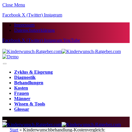
Close Menu
Facebook
X (Twitter)
Instagram
Impressum
Datenschutzerklärung
Facebook
X (Twitter)
Instagram
YouTube
Zyklus & Eisprung
Diagnostik
Behandlungen
Kosten
Frauen
Männer
Wissen & Tools
Glossar
Start
»
Kinderwunschbehandlung-Kostenvergleich: