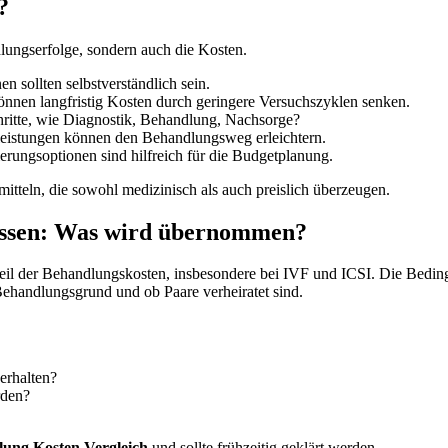
?
dlungserfolge, sondern auch die Kosten.
n sollten selbstverständlich sein.
önnen langfristig Kosten durch geringere Versuchszyklen senken.
chritte, wie Diagnostik, Behandlung, Nachsorge?
eistungen können den Behandlungsweg erleichtern.
erungsoptionen sind hilfreich für die Budgetplanung.
mitteln, die sowohl medizinisch als auch preislich überzeugen.
ssen: Was wird übernommen?
Teil der Behandlungskosten, insbesondere bei IVF und ICSI. Die Bedin
 Behandlungsgrund und ob Paare verheiratet sind.
erhalten?
rden?
ung Kosten Vergleich
und sollte frühzeitig geklärt werden.