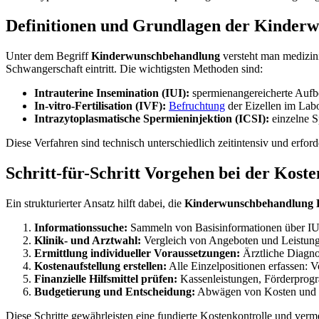
Definitionen und Grundlagen der Kinder
Unter dem Begriff
Kinderwunschbehandlung
versteht man medizini
Schwangerschaft eintritt. Die wichtigsten Methoden sind:
Intrauterine Insemination (IUI):
spermienangereicherte Aufbe
In-vitro-Fertilisation (IVF):
Befruchtung
der Eizellen im Lab
Intrazytoplasmatische Spermieninjektion (ICSI):
einzelne Sp
Diese Verfahren sind technisch unterschiedlich zeitintensiv und erf
Schritt-für-Schritt Vorgehen bei der Kost
Ein strukturierter Ansatz hilft dabei, die
Kinderwunschbehandlung K
Informationssuche:
Sammeln von Basisinformationen über IUI
Klinik- und Arztwahl:
Vergleich von Angeboten und Leistungen
Ermittlung individueller Voraussetzungen:
Ärztliche Diagnos
Kostenaufstellung erstellen:
Alle Einzelpositionen erfassen:
Finanzielle Hilfsmittel prüfen:
Kassenleistungen, Förderprogr
Budgetierung und Entscheidung:
Abwägen von Kosten und E
Diese Schritte gewährleisten eine fundierte Kostenkontrolle und verm