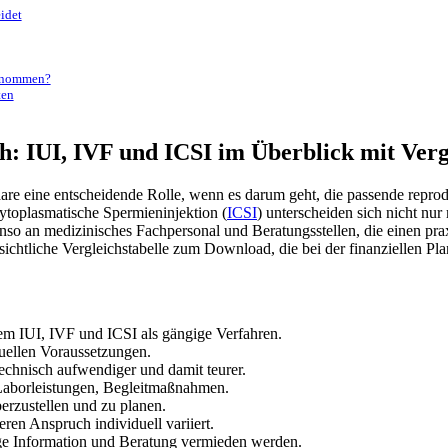
idet
ernommen?
ten
: IUI, IVF und ICSI im Überblick mit Verg
 Paare eine entscheidende Rolle, wenn es darum geht, die passende r
zytoplasmatische Spermieninjektion (
ICSI
) unterscheiden sich nicht nur 
nso an medizinisches Fachpersonal und Beratungsstellen, die einen pr
ichtliche Vergleichstabelle zum Download, die bei der finanziellen Pla
em IUI, IVF und ICSI als gängige Verfahren.
duellen Voraussetzungen.
technisch aufwendiger und damit teurer.
Laborleistungen, Begleitmaßnahmen.
erzustellen und zu planen.
ren Anspruch individuell variiert.
ige Information und Beratung vermieden werden.