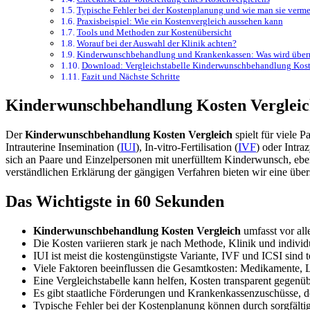
Typische Fehler bei der Kostenplanung und wie man sie verme
Praxisbeispiel: Wie ein Kostenvergleich aussehen kann
Tools und Methoden zur Kostenübersicht
Worauf bei der Auswahl der Klinik achten?
Kinderwunschbehandlung und Krankenkassen: Was wird üb
Download: Vergleichstabelle Kinderwunschbehandlung Kos
Fazit und Nächste Schritte
Kinderwunschbehandlung Kosten Vergleich
Der
Kinderwunschbehandlung Kosten Vergleich
spielt für viele
Intrauterine Insemination (
IUI
), In-vitro-Fertilisation (
IVF
) oder Intra
sich an Paare und Einzelpersonen mit unerfülltem Kinderwunsch, ebe
verständlichen Erklärung der gängigen Verfahren bieten wir eine übers
Das Wichtigste in 60 Sekunden
Kinderwunschbehandlung Kosten Vergleich
umfasst vor all
Die Kosten variieren stark je nach Methode, Klinik und indivi
IUI ist meist die kostengünstigste Variante, IVF und ICSI sind 
Viele Faktoren beeinflussen die Gesamtkosten: Medikamente, 
Eine Vergleichstabelle kann helfen, Kosten transparent gegenüb
Es gibt staatliche Förderungen und Krankenkassenzuschüsse, de
Typische Fehler bei der Kostenplanung können durch sorgfält