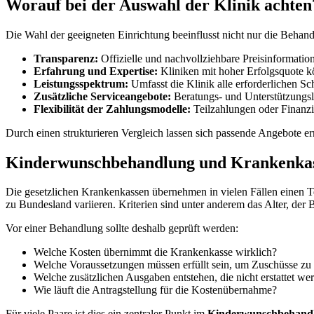
Worauf bei der Auswahl der Klinik achten
Die Wahl der geeigneten Einrichtung beeinflusst nicht nur die Behan
Transparenz:
Offizielle und nachvollziehbare Preisinformatione
Erfahrung und Expertise:
Kliniken mit hoher Erfolgsquote k
Leistungsspektrum:
Umfasst die Klinik alle erforderlichen S
Zusätzliche Serviceangebote:
Beratungs- und Unterstützungsl
Flexibilität der Zahlungsmodelle:
Teilzahlungen oder Finanzi
Durch einen strukturieren Vergleich lassen sich passende Angebote er
Kinderwunschbehandlung und Krankenka
Die gesetzlichen Krankenkassen übernehmen in vielen Fällen einen 
zu Bundesland variieren. Kriterien sind unter anderem das Alter, der
Vor einer Behandlung sollte deshalb geprüft werden:
Welche Kosten übernimmt die Krankenkasse wirklich?
Welche Voraussetzungen müssen erfüllt sein, um Zuschüsse zu 
Welche zusätzlichen Ausgaben entstehen, die nicht erstattet we
Wie läuft die Antragstellung für die Kostenübernahme?
Für viele Paare ist dies ein zentraler Punkt im
Kinderwunschbehandl