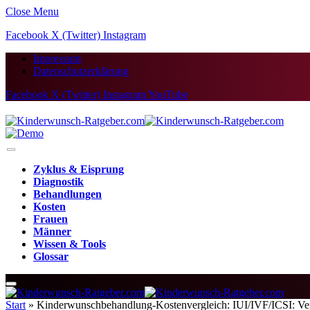
Close Menu
Facebook
X (Twitter)
Instagram
Impressum
Datenschutzerklärung
Facebook
X (Twitter)
Instagram
YouTube
Zyklus & Eisprung
Diagnostik
Behandlungen
Kosten
Frauen
Männer
Wissen & Tools
Glossar
Start
»
Kinderwunschbehandlung-Kostenvergleich: IUI/IVF/ICSI: Ve