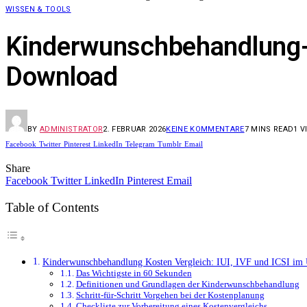
WISSEN & TOOLS
Kinderwunschbehandlung-Ko
Download
BY
ADMINISTRATOR
2. FEBRUAR 2026
KEINE KOMMENTARE
7 MINS READ
1
V
Facebook
Twitter
Pinterest
LinkedIn
Telegram
Tumblr
Email
Share
Facebook
Twitter
LinkedIn
Pinterest
Email
Table of Contents
Kinderwunschbehandlung Kosten Vergleich: IUI, IVF und ICSI im 
Das Wichtigste in 60 Sekunden
Definitionen und Grundlagen der Kinderwunschbehandlung
Schritt-für-Schritt Vorgehen bei der Kostenplanung
Checkliste zur Vorbereitung eines Kostenvergleichs