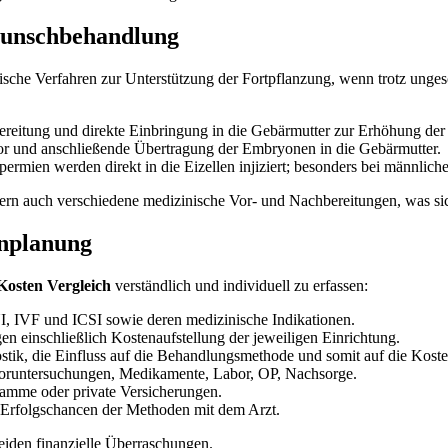
wunschbehandlung
sche Verfahren zur Unterstützung der Fortpflanzung, wenn trotz unges
reitung und direkte Einbringung in die Gebärmutter zur Erhöhung der
or und anschließende Übertragung der Embryonen in die Gebärmutter.
ermien werden direkt in die Eizellen injiziert; besonders bei männlicher
ordern auch verschiedene medizinische Vor- und Nachbereitungen, was si
enplanung
osten Vergleich
verständlich und individuell zu erfassen:
, IVF und ICSI sowie deren medizinische Indikationen.
 einschließlich Kostenaufstellung der jeweiligen Einrichtung.
tik, die Einfluss auf die Behandlungsmethode und somit auf die Koste
 Voruntersuchungen, Medikamente, Labor, OP, Nachsorge.
amme oder private Versicherungen.
rfolgschancen der Methoden mit dem Arzt.
eiden finanzielle Überraschungen.