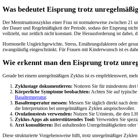
Was bedeutet Eisprung trotz unregelmäßi
Der Menstruationszyklus einer Frau ist normalerweise zwischen 21 u
der Dauer und Regelmäßigkeit der Periode, sodass der Eisprung nicht 
vollzieht, nur zeitlich nicht konstant. Die Herausforderung ist dabei,
Hormonelle Ungleichgewichte, Stress, Ernährungsfaktoren oder gesund
zwangsläufig eingeschränkt. Für Frauen mit Kinderwunsch ist es dahe
Wie erkennt man den Eisprung trotz unreg
Gerade bei einem unregelmäßigen Zyklus ist es empfehlenswert, meh
Zyklustage dokumentieren:
Notieren Sie für mindestens dre
Körperliche Symptome beobachten:
Achten Sie auf typische
Basaltemperatur
.
Basaltemperatur messen:
Messen Sie täglich direkt nach dem 
die Interpretation bei unregelmäßigen Zyklen anspruchsvoller.
Ovulationstests verwenden:
Nutzen Sie Urintests, die den LH-
Zyklus-Apps als unterstützendes Tool:
Verwenden Sie spezial
Arzt konsultieren:
Bei anhaltenden Unregelmäßigkeiten oder U
Diese strukturierte Vorgehensweise hilft, trotz unregelmäßiger Zykle