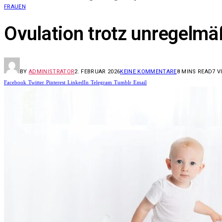
FRAUEN
Ovulation trotz unregelm
BY
ADMINISTRATOR
2. FEBRUAR 2026
KEINE KOMMENTARE
8 MINS READ
7
V
Facebook
Twitter
Pinterest
LinkedIn
Telegram
Tumblr
Email