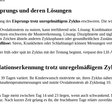
sprungs und deren Lösungen
ung des
Eisprungs trotz unregelmäßigem Zyklus
erschweren. Die wic
Ovulationstests zu nutzen, kann irreführend sein. Lösung: Kombinati
zen erschweren die Mustererkennung. Lösung: Disziplinierte und tägl
 Zeichen ähneln anderen Zyklusphasen oder gesundheitlichen Zuständ
flüsse:
Stress, Krankheiten oder Schlafmangel können Messungen ver
r früh oder spät im Zyklus mit der Testung beginnt, verpasst den LH
ulationserkennung trotz unregelmäßigem Zy
 39 Tagen variiert. Ihr Kinderwunsch motivierte sie, ihren Zyklus nähe
Basaltemperaturmessungen und nutzte Ovulationstests ab Zyklustag 10. 
ren Tage meist zwischen Tag 14 und 23 liegen, wenn auch schwankend.
nz. Nach kurzer Zeit gelang es ihr, die fruchtbaren Tage relativ zuverl