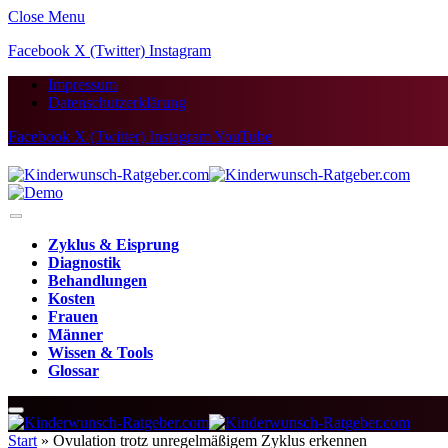
Close Menu
Facebook
X (Twitter)
Instagram
Impressum
Datenschutzerklärung
Facebook
X (Twitter)
Instagram
YouTube
Zyklus & Eisprung
Diagnostik
Behandlungen
Kosten
Frauen
Männer
Wissen & Tools
Glossar
Start
»
Ovulation trotz unregelmäßigem Zyklus erkennen