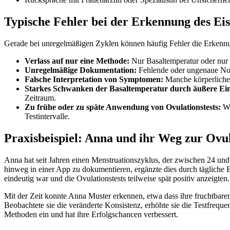
Typische Fehler bei der Erkennung des Ei
Gerade bei unregelmäßigen Zyklen können häufig Fehler die Erkenn
Verlass auf nur eine Methode:
Nur Basaltemperatur oder nur 
Unregelmäßige Dokumentation:
Fehlende oder ungenaue Noti
Falsche Interpretation von Symptomen:
Manche körperlichen
Starkes Schwanken der Basaltemperatur durch äußere Ein
Zeitraum.
Zu frühe oder zu späte Anwendung von Ovulationstests:
We
Testintervalle.
Praxisbeispiel: Anna und ihr Weg zur Ov
Anna hat seit Jahren einen Menstruationszyklus, der zwischen 24 und
hinweg in einer App zu dokumentieren, ergänzte dies durch tägliche 
eindeutig war und die Ovulationstests teilweise spät positiv anzeigten.
Mit der Zeit konnte Anna Muster erkennen, etwa dass ihre fruchtba
Beobachtete sie die veränderte Konsistenz, erhöhte sie die Testfreque
Methoden ein und hat ihre Erfolgschancen verbessert.