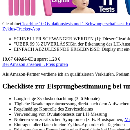
Clearblue
Clearblue 10 Ovulationstests und 1 Schwangerschaftstes
Zyklus-Tracker-App
SCHNELLER SCHWANGER WERDEN (1): Dieser Clearblue Ovula
"ÜBER 99 % ZUVERLÄSSIGin der Erkennung des LH-Anst
EINFACH ABZULESENDE ERGEBNISSE: Display mit eindeutige
18,67 €
19,95 €
Du sparst 1,28 €
Bei Amazon ansehen
→
Preis prüfen
Als Amazon-Partner verdiene ich an qualifizierten Verkäufen. Preis
Checkliste zur Eisprungbestimmung bei 
Langfristige Zyklusbeobachtung (3–6 Monate)
Tägliche Basaltemperaturmessung direkt nach dem Aufwachen
Regelmäßige Kontrolle des Zervixschleims
Verwendung von Ovulationstests zur LH-Messung
Notieren von zusätzlichen Symptomen (z. B. Brustspannen,
Mi
Eintragen aller Daten in eine Zyklus-App oder ein Tagebuch
Rücksprache mit Frauenärztin oder Spezialistin bei Unsicherhei