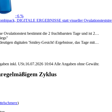
−6 %
t Kombipack, DIGITALE ERGEBNISSE statt visueller Ovulationstestst
tionstest bestimmt die 2 fruchtbarsten Tage und ist 2…
iegs"
n digitalen 'Smiley-Gesicht'-Ergebnisse, das Tage mit…
angaben inkl. USt.16.07.2026 10:04 Alle Angaben ohne Gewähr.
unregelmäßigem Zyklus
ttelschmerz
)
ten