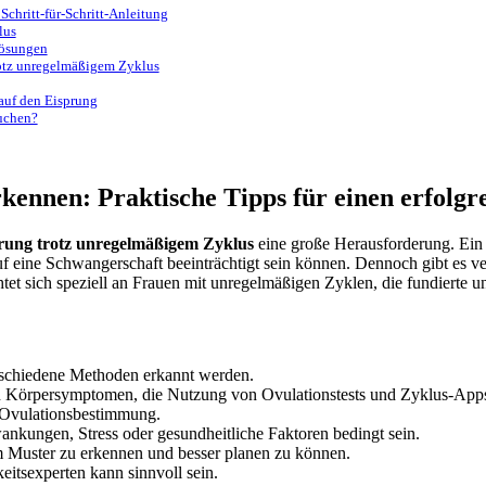
chritt-für-Schritt-Anleitung
lus
Lösungen
rotz unregelmäßigem Zyklus
auf den Eisprung
suchen?
kennen: Praktische Tipps für einen erfolg
rung trotz unregelmäßigem Zyklus
eine große Herausforderung. Ein
 eine Schwangerschaft beeinträchtigt sein können. Dennoch gibt es ve
htet sich speziell an Frauen mit unregelmäßigen Zyklen, die fundierte
schiedene Methoden erkannt werden.
n Körpersymptomen, die Nutzung von Ovulationstests und Zyklus-App
r Ovulationsbestimmung.
kungen, Stress oder gesundheitliche Faktoren bedingt sein.
 Muster zu erkennen und besser planen zu können.
eitsexperten kann sinnvoll sein.