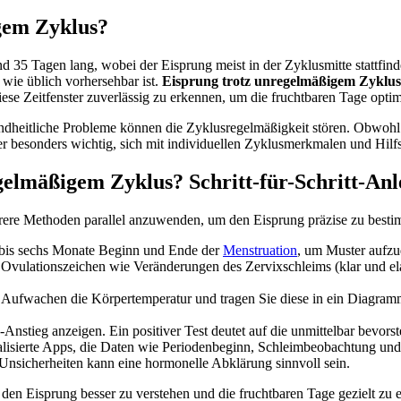
gem Zyklus?
nd 35 Tagen lang, wobei der Eisprung meist in der Zyklusmitte stattf
wie üblich vorhersehbar ist.
Eisprung trotz unregelmäßigem Zyklus
 diese Zeitfenster zuverlässig zu erkennen, um die fruchtbaren Tage opt
heitliche Probleme können die Zyklusregelmäßigkeit stören. Obwohl da
r besonders wichtig, sich mit individuellen Zyklusmerkmalen und Hilfs
elmäßigem Zyklus? Schritt-für-Schritt-Anl
rere Methoden parallel anzuwenden, um den Eisprung präzise zu best
i bis sechs Monate Beginn und Ende der
Menstruation
, um Muster aufz
 Ovulationszeichen wie Veränderungen des Zervixschleims (klar und ela
Aufwachen die Körpertemperatur und tragen Sie diese in ein Diagramm ei
Anstieg anzeigen. Ein positiver Test deutet auf die unmittelbar bevors
isierte Apps, die Daten wie Periodenbeginn, Schleimbeobachtung und T
nsicherheiten kann eine hormonelle Abklärung sinnvoll sein.
n den Eisprung besser zu verstehen und die fruchtbaren Tage gezielt zu 