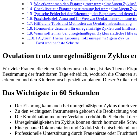
Wie erkennt man den Eisprung trotz unregelmäßigem Zyklus? S
Checkliste zur Eisprungbestimmung bei unregelmäßigem Zyk
Typische Fehler bei der Erkennung des Eisprungs und deren 
Praxisbeispiel: Anna und ihr Weg zur Ovulationserkennung t
Hilfreiche Tools und Methoden zur Ovulationsbestimmung
Hormonelle Ursachen für unregelmäßige Zyklen und Einfluss 
Wann sollte man bei unregelmäßigem Zyklus ärztliche Hilfe 
FAQ zum Thema Eisprung trotz unregelmäßigem Zyklus
Fazit und nächste Schritte
Ovulation trotz unregelmäßigem Zyklus er
Für viele Frauen, die einen Kinderwunsch haben, ist das Thema
Eisp
Bestimmung der fruchtbaren Tage erheblich, wodurch die Chancen auf
erkennen und den Kinderwunsch gezielt zu planen. Dieser Artikel ric
Das Wichtigste in 60 Sekunden
Der Eisprung kann auch bei unregelmäßigem Zyklus durch ver
Zu den wichtigsten Instrumenten gehören die Beobachtung vo
Die Kombination mehrerer Verfahren erhöht die Sicherheit de
Unregelmäßigkeiten im Zyklus können durch hormonelle Schwan
Eine genaue Dokumentation und Geduld sind entscheidend, um
Professionelle Unterstützung durch Frauenärzte oder Fruchtbark