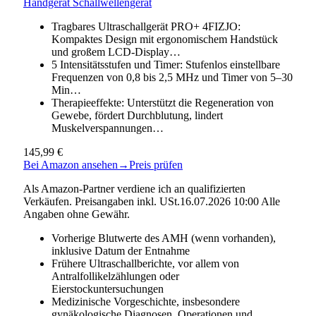
Handgerät Schallwellengerät
Tragbares Ultraschallgerät PRO+ 4FIZJO:
Kompaktes Design mit ergonomischem Handstück
und großem LCD-Display…
5 Intensitätsstufen und Timer: Stufenlos einstellbare
Frequenzen von 0,8 bis 2,5 MHz und Timer von 5–30
Min…
Therapieeffekte: Unterstützt die Regeneration von
Gewebe, fördert Durchblutung, lindert
Muskelverspannungen…
145,99 €
Bei Amazon ansehen
→
Preis prüfen
Als Amazon-Partner verdiene ich an qualifizierten
Verkäufen. Preisangaben inkl. USt.16.07.2026 10:00 Alle
Angaben ohne Gewähr.
Vorherige Blutwerte des AMH (wenn vorhanden),
inklusive Datum der Entnahme
Frühere Ultraschallberichte, vor allem von
Antralfollikelzählungen oder
Eierstockuntersuchungen
Medizinische Vorgeschichte, insbesondere
gynäkologische Diagnosen, Operationen und