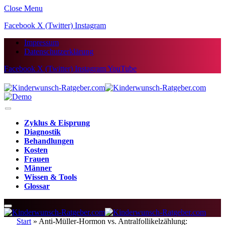
Close Menu
Facebook
X (Twitter)
Instagram
Impressum
Datenschutzerklärung
Facebook
X (Twitter)
Instagram
YouTube
Zyklus & Eisprung
Diagnostik
Behandlungen
Kosten
Frauen
Männer
Wissen & Tools
Glossar
Start
»
Anti-Müller-Hormon vs. Antralfollikelzählung: