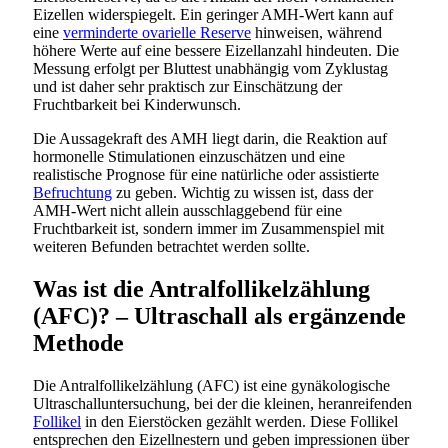
Eizellen widerspiegelt. Ein geringer AMH-Wert kann auf
eine
verminderte ovarielle Reserve
hinweisen, während
höhere Werte auf eine bessere Eizellanzahl hindeuten. Die
Messung erfolgt per Bluttest unabhängig vom Zyklustag
und ist daher sehr praktisch zur Einschätzung der
Fruchtbarkeit bei Kinderwunsch.
Die Aussagekraft des AMH liegt darin, die Reaktion auf
hormonelle Stimulationen einzuschätzen und eine
realistische Prognose für eine natürliche oder assistierte
Befruchtung
zu geben. Wichtig zu wissen ist, dass der
AMH-Wert nicht allein ausschlaggebend für eine
Fruchtbarkeit ist, sondern immer im Zusammenspiel mit
weiteren Befunden betrachtet werden sollte.
Was ist die Antralfollikelzählung
(AFC)? – Ultraschall als ergänzende
Methode
Die Antralfollikelzählung (AFC) ist eine gynäkologische
Ultraschalluntersuchung, bei der die kleinen, heranreifenden
Follikel
in den Eierstöcken gezählt werden. Diese Follikel
entsprechen den Eizellnestern und geben impressionen über