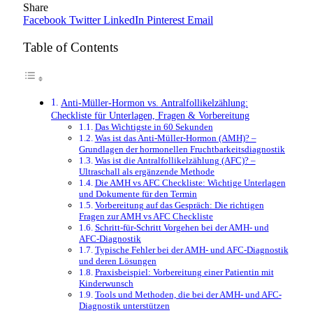
Share
Facebook
Twitter
LinkedIn
Pinterest
Email
Table of Contents
Anti-Müller-Hormon vs. Antralfollikelzählung:
Checkliste für Unterlagen, Fragen & Vorbereitung
Das Wichtigste in 60 Sekunden
Was ist das Anti-Müller-Hormon (AMH)? –
Grundlagen der hormonellen Fruchtbarkeitsdiagnostik
Was ist die Antralfollikelzählung (AFC)? –
Ultraschall als ergänzende Methode
Die AMH vs AFC Checkliste: Wichtige Unterlagen
und Dokumente für den Termin
Vorbereitung auf das Gespräch: Die richtigen
Fragen zur AMH vs AFC Checkliste
Schritt-für-Schritt Vorgehen bei der AMH- und
AFC-Diagnostik
Typische Fehler bei der AMH- und AFC-Diagnostik
und deren Lösungen
Praxisbeispiel: Vorbereitung einer Patientin mit
Kinderwunsch
Tools und Methoden, die bei der AMH- und AFC-
Diagnostik unterstützen