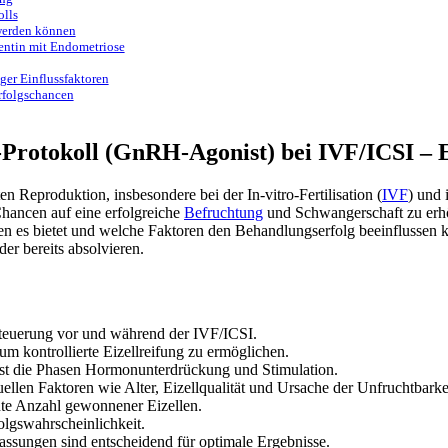
olls
werden können
ientin mit Endometriose
er Einflussfaktoren
rfolgschancen
Protokoll (GnRH-Agonist) bei IVF/ICSI – 
n Reproduktion, insbesondere bei der In-vitro-Fertilisation (
IVF
) und 
hancen auf eine erfolgreiche
Befruchtung
und Schwangerschaft zu erhö
en es bietet und welche Faktoren den Behandlungserfolg beeinflussen 
r bereits absolvieren.
teuerung vor und während der IVF/ICSI.
m kontrollierte Eizellreifung zu ermöglichen.
st die Phasen Hormonunterdrückung und Stimulation.
ellen Faktoren wie Alter, Eizellqualität und Ursache der Unfruchtbarke
öhte Anzahl gewonnener Eizellen.
olgswahrscheinlichkeit.
ssungen sind entscheidend für optimale Ergebnisse.