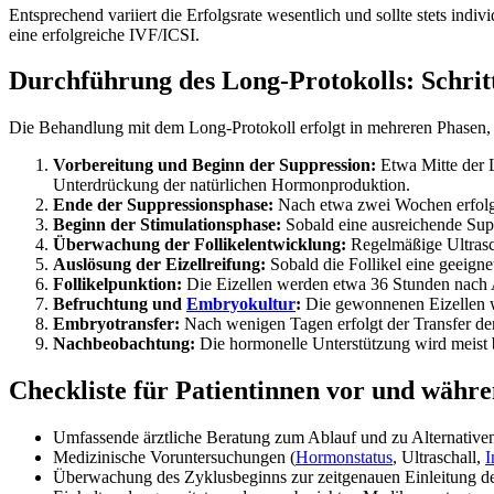
Entsprechend variiert die Erfolgsrate wesentlich und sollte stets ind
eine erfolgreiche IVF/ICSI.
Durchführung des Long-Protokolls: Schritt
Die Behandlung mit dem Long-Protokoll erfolgt in mehreren Phasen, 
Vorbereitung und Beginn der Suppression:
Etwa Mitte der L
Unterdrückung der natürlichen Hormonproduktion.
Ende der Suppressionsphase:
Nach etwa zwei Wochen erfolgt 
Beginn der Stimulationsphase:
Sobald eine ausreichende Supp
Überwachung der Follikelentwicklung:
Regelmäßige Ultrasch
Auslösung der Eizellreifung:
Sobald die Follikel eine geeign
Follikelpunktion:
Die Eizellen werden etwa 36 Stunden nach 
Befruchtung und
Embryokultur
:
Die gewonnenen Eizellen we
Embryotransfer:
Nach wenigen Tagen erfolgt der Transfer de
Nachbeobachtung:
Die hormonelle Unterstützung wird meist b
Checkliste für Patientinnen vor und währe
Umfassende ärztliche Beratung zum Ablauf und zu Alternativen
Medizinische Voruntersuchungen (
Hormonstatus
, Ultraschall,
I
Überwachung des Zyklusbeginns zur zeitgenauen Einleitung 