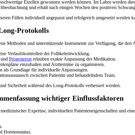
e hochwertige Eizellen gewonnen werden können. Im Labor werden die
 Nachbeobachtung und erhält nach einigen Wochen den positiven Schwange
xeren Fällen individuell angepasst und erfolgreich umgesetzt werden k
Long-Protokolls
ne Methoden und unterstützende Instrumente zur Verfügung, die den Arzt
se Verlaufskontrollen der Follikelentwicklung.
und
Progesteron
erlauben exakte Anpassung der Medikation.
ntenpläne einzuhalten und Arzttermine zu organisieren.
en als Grundlage für individuelle Anpassungen.
ationsaustausch zwischen Patientin und behandelndem Team.
und Sicherheit während des Long-Protokolls verbessert werden.
mmenfassung wichtiger Einflussfaktoren
edizinischer Expertise, individuellen Patienteneigenschaften und eine
h.
und Hormonstatus.