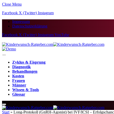
Close Menu
Facebook
X (Twitter)
Instagram
Impressum
Datenschutzerklärung
Facebook
X (Twitter)
Instagram
YouTube
Zyklus & Eisprung
Diagnostik
Behandlungen
Kosten
Frauen
Männer
Wissen & Tools
Glossar
Start
»
Long-Protokoll (GnRH-Agonist) bei IVF/ICSI – Erfolgschanc