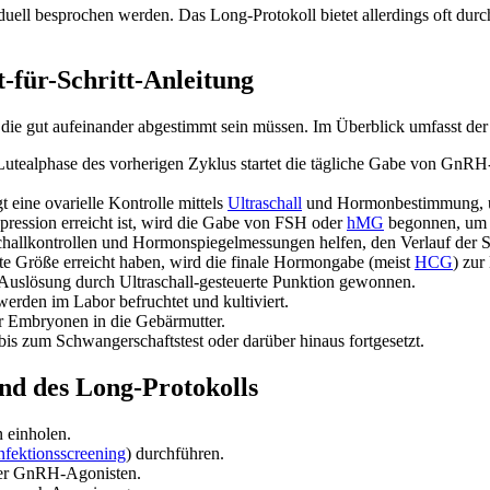
ividuell besprochen werden. Das Long-Protokoll bietet allerdings oft d
-für-Schritt-Anleitung
die gut aufeinander abgestimmt sein müssen. Im Überblick umfasst der
utealphase des vorherigen Zyklus startet die tägliche Gabe von GnRH-Ag
eine ovarielle Kontrolle mittels
Ultraschall
und Hormonbestimmung, um 
ression erreicht ist, wird die Gabe von FSH oder
hMG
begonnen, um
allkontrollen und Hormonspiegelmessungen helfen, den Verlauf der St
ete Größe erreicht haben, wird die finale Hormongabe (meist
HCG
) zur
Auslösung durch Ultraschall-gesteuerte Punktion gewonnen.
rden im Labor befruchtet und kultiviert.
r Embryonen in die Gebärmutter.
is zum Schwangerschaftstest oder darüber hinaus fortgesetzt.
nd des Long-Protokolls
 einholen.
nfektionsscreening
) durchführen.
der GnRH-Agonisten.