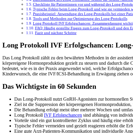
Checkliste für Patientinnen vor und während des Long-Protok
Typische Fehler beim Long-Protokoll und wie sie vermieden 
Praxisbeispiel: Anwendung des Long-Protokolls bei einer Pat
Tools und Methoden zur Optimierung des Long-Protokolls
Long Protokoll IVF Erfolgschancen: Zusammenfassung wichtig
FAQ: Häufig gestellte Fragen zum Long-Protokoll und den E
Fazit und nächste Schritte
Long Protokoll IVF Erfolgschancen: Long-
Das Long Protokoll zählt zu den bewährten Methoden in der assistierte
körpereigene Hormonproduktion gezielt zu steuern und dadurch die C
bedeutet, wie es in der Praxis angewendet wird, welche Erfolgschanc
Kinderwunsch, die eine IVF/ICSI-Behandlung in Erwägung ziehen ode
Das Wichtigste in 60 Sekunden
Das Long-Protokoll nutzt GnRH-Agonisten zur hormonellen S
Ziel ist die Suppression der körpereigenen Hormonproduktion, u
Die Behandlung erfolgt meist über mehrere Wochen und umfas
Long Protokoll
IVF Erfolgschancen
sind abhängig von individu
Vorteile sind ein gut kontrollierter Zyklus und häufig eine erh
Typische Fehler vermeiden und gezielt reagieren erhöht die Erf
Eine gute Arzt-Patienten-Kommunikation und individuelle Anpa