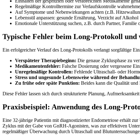
Einhalten der gespritzten oder verabreichten Medikamente ge
Regelmäßige Kontrolltermine zur Verlaufskontrolle wahrnehme
Auf Symptome und Nebenwirkungen achten (z.B. Hitzewallung
Lebensstil anpassen: gesunde Ernährung, Verzicht auf Alkoho
Emotionale Unterstützung suchen, z.B. durch Partner, Familie
Typische Fehler beim Long-Protokoll und
Ein erfolgreicher Verlauf des Long-Protokolls verlangt sorgfältige 
Verspäteter Therapiebeginn:
Die genaue Zyklusphase zu ver
Medikamentenfehler:
Falsche Dosierung oder vergessene Ei
Unregelmäßige Kontrollen:
Fehlende Ultraschall- oder Horm
Stress und ungesunde Lebensweise während der Behandlu
Zu frühe oder späte Punktion:
Beides kann die Qualität und 
Diese Fehler lassen sich durch strukturierte Planung, Aufmerksamk
Praxisbeispiel: Anwendung des Long-Protok
Eine 32-jährige Patientin mit diagnostizierter Endometriose erhält 
Zyklus mit der Gabe von GnRH-Agonisten, was zur effektiven Unterdr
regelmäßiger Überwachung durch Ultraschall und Blutuntersuchungen 