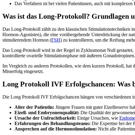
Das Verfahren ist bei vielen Patientinnen, auch mit komplex
Was ist das Long-Protokoll? Grundlagen u
Das Long-Protokoll zählt zu den klassischen Stimulationstechniken i
Hormon-Agonisten), die eine vorübergehende Unterdrückung der natü
stimulierendem Hormon (
FSH
) zu kontrollieren, um die Reifung me
Das Long-Protokoll wird in der Regel in Zyklusmonat Null gestartet, 
kontrollierte ovarielle Stimulationsphase mit äußeren Gonadotropinen
Im Vergleich zu anderen Protokollen, wie dem kurzen Protokoll, hat d
Misserfolg eingesetzt.
Long Protokoll IVF Erfolgschancen: Was be
Die Long Protokoll IVF Erfolgschancen hängen von verschiedenen ind
Alter der Patientin:
Jüngere Frauen mit guter Eizellreserve ha
Eizell- und Embryonenqualität:
Die Qualität der gewonnenen 
Ursache der Unfruchtbarkeit:
Einige Ursachen, wie
Endomet
Erfahrungen des Behandlungsteams:
Die Expertise bei der 
Ansprechen auf die Hormonstimulation:
Nicht alle Patienti