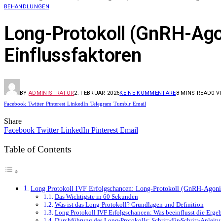
BEHANDLUNGEN
Long-Protokoll (GnRH-Agon
Einflussfaktoren
BY
ADMINISTRATOR
2. FEBRUAR 2026
KEINE KOMMENTARE
8 MINS READ
0
V
Facebook
Twitter
Pinterest
LinkedIn
Telegram
Tumblr
Email
Share
Facebook
Twitter
LinkedIn
Pinterest
Email
Table of Contents
Long Protokoll IVF Erfolgschancen: Long-Protokoll (GnRH-Agonis
Das Wichtigste in 60 Sekunden
Was ist das Long-Protokoll? Grundlagen und Definition
Long Protokoll IVF Erfolgschancen: Was beeinflusst die Erge
Durchführung des Long-Protokolls: Schritt-für-Schritt-Anleit