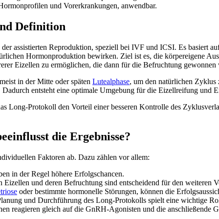
en Hormonprofilen und Vorerkrankungen, anwendbar.
nd Definition
n der assistierten Reproduktion, speziell bei IVF und ICSI. Es basie
rlichen Hormonproduktion bewirken. Ziel ist es, die körpereigene Au
hrerer Eizellen zu ermöglichen, die dann für die Befruchtung gewonne
meist in der Mitte oder späten
Lutealphase
, um den natürlichen Zyklus 
. Dadurch entsteht eine optimale Umgebung für die Eizellreifung und E
as Long-Protokoll den Vorteil einer besseren Kontrolle des Zyklusverl
einflusst die Ergebnisse?
ividuellen Faktoren ab. Dazu zählen vor allem:
ben in der Regel höhere Erfolgschancen.
Eizellen und deren Befruchtung sind entscheidend für den weiteren Ve
riose
oder bestimmte hormonelle Störungen, können die Erfolgsaussich
Planung und Durchführung des Long-Protokolls spielt eine wichtige Rol
nnen reagieren gleich auf die GnRH-Agonisten und die anschließende G