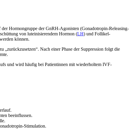
rt auf der Hormongruppe der GnRH-Agonisten (Gonadotropin-Releasing-
sschüttung von luteinisierendem Hormon (
LH
) und Follikel-
n werden können.
zu „zurückzusetzen“. Nach einer Phase der Suppression folgt die
rnte.
aufs und wird häufig bei Patientinnen mit wiederholtem IVF-
rlauf.
ten beeinflussen.
le.
onadotropin-Stimulation.