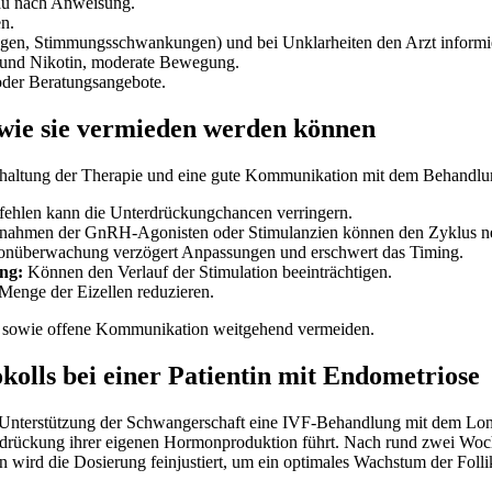
nau nach Anweisung.
n.
en, Stimmungsschwankungen) und bei Unklarheiten den Arzt informi
l und Nikotin, moderate Bewegung.
 oder Beratungsangebote.
 wie sie vermieden werden können
Einhaltung der Therapie und eine gute Kommunikation mit dem Behandlu
fehlen kann die Unterdrückungchancen verringern.
nnahmen der GnRH-Agonisten oder Stimulanzien können den Zyklus neg
onüberwachung verzögert Anpassungen und erschwert das Timing.
ng:
Können den Verlauf der Stimulation beeinträchtigen.
Menge der Eizellen reduzieren.
eit sowie offene Kommunikation weitgehend vermeiden.
olls bei einer Patientin mit Endometriose
zur Unterstützung der Schwangerschaft eine IVF-Behandlung mit dem Long
ückung ihrer eigenen Hormonproduktion führt. Nach rund zwei Wochen 
wird die Dosierung feinjustiert, um ein optimales Wachstum der Follik