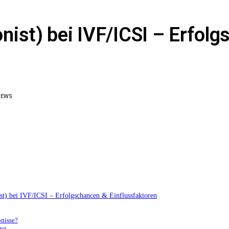
ist) bei IVF/ICSI – Erfol
IEWS
t) bei IVF/ICSI – Erfolgschancen & Einflussfaktoren
bnisse?
ung